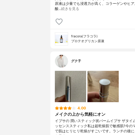
原液は少量でも浸透力が高く、コラーゲンやヒア
酸…
続きを見る
fracora(フラコラ)
プロテオグリカン原液
グク子
4.00
メイクの上から気軽にオン
イプサの 潤いスティック状バームイプサ ザタイム
ッセンススティック私は超乾燥肌で敏感肌?今の
で肌はヒリヒリ乾燥がすごいです。ランチの後に