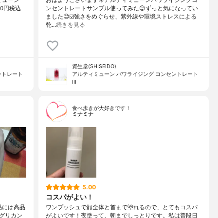
00円税込
ンセントレートサンプル使ってみた😊ずっと気になってい
ました😊☑️強さをめぐらせ、紫外線や環境ストレスによる
乾…
続きを見る
資生堂(SHISEIDO)
ントレート
アルティミューン パワライジング コンセントレート
III
食べ歩きが大好きです！
ミナミナ
5.00
コスパがよい！
品には高品
ワンプッシュで顔全体と首まで塗れるので、とてもコスパ
グリカン
がよいです！夜塗って、朝までしっとりです。私は普段日