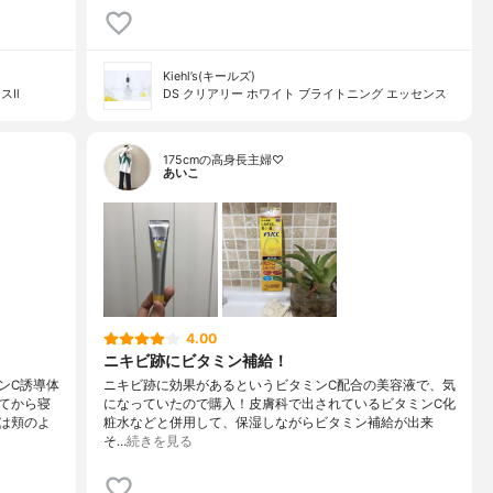
Kiehl’s(キールズ)
スⅡ
DS クリアリー ホワイト ブライトニング エッセンス
175cmの高身長主婦♡
あいこ
4.00
ニキビ跡にビタミン補給！
ンC誘導体
ニキビ跡に効果があるというビタミンC配合の美容液で、気
てから寝
になっていたので購入！皮膚科で出されているビタミンC化
は頬のよ
粧水などと併用して、保湿しながらビタミン補給が出来
そ…
続きを見る