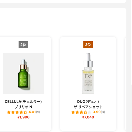
2位
3位
CELLULA(チェルラー)
DUO(デュオ)
ブリリオ N
ザ リペアショット
フ
4.01
3.99
(9)
(3)
¥1,996
¥7,040