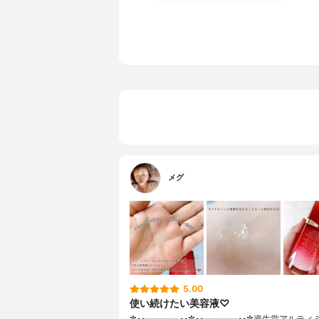
メグ
5.00
使い続けたい美容液♡
✼••┈┈┈┈••✼••┈┈┈┈••✼資生堂アルティ