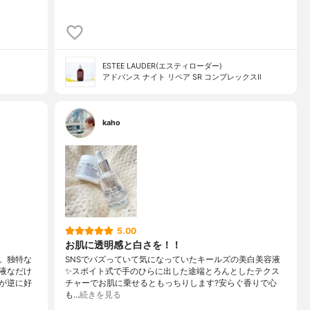
ESTEE LAUDER(エスティローダー)
アドバンス ナイト リペア SR コンプレックスⅡ
kaho
5.00
お肌に透明感と白さを！！
。独特な
SNSでバズっていて気になっていたキールズの美白美容液
液なだけ
✨スポイト式で手のひらに出した途端とろんとしたテクス
が逆に好
チャーでお肌に乗せるともっちりします?安らぐ香りで心
も…
続きを見る