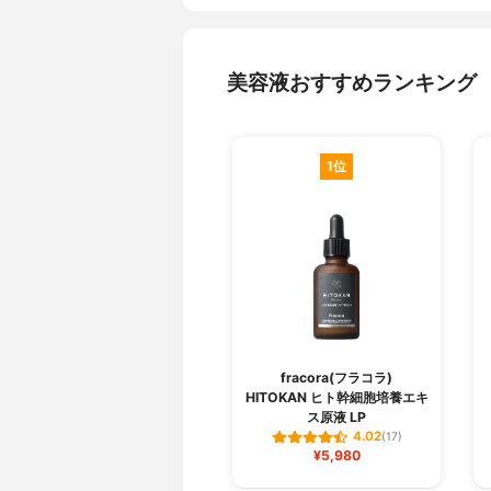
美容液おすすめランキング
1位
fracora(フラコラ)
HITOKAN ヒト幹細胞培養エキ
ス原液 LP
4.02
(17)
¥5,980