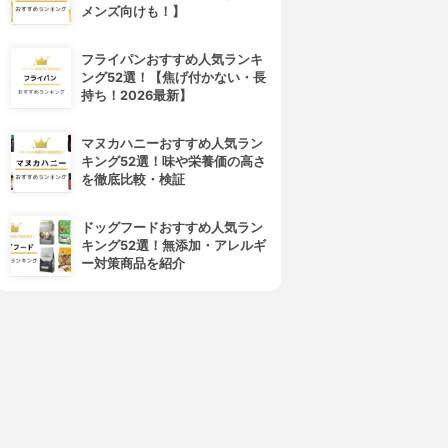
メンズ向けも！】
フライパンおすすめ人気ランキ
ング52選！【焦げ付かない・長
持ち！2026最新】
マヌカハニーおすすめ人気ラン
4位
5位
キング52選！味や栄養価の高さ
を徹底比較・検証
ドッグフードおすすめ人気ラン
キング52選！無添加・アレルギ
ー対策商品を紹介
フレイスラボ
LANCOME(ランコム)
レイスラボ FLAIS LABO ホ
ジェニフィック アルティメ セ
ワイト VC セラム
ラム
3.99
3.98
(54)
¥3,278
¥17,820