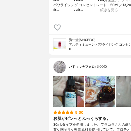
パワライジング コンセントレート Ⅲ50ml ／13,2
✼••┈┈┈┈••✼••┈┈┈┈…
続きを見る
資生堂(SHISEIDO)
アルティミューン パワライジング コンセ
III
バドママ★フォロバ100◎
5.00
お肌がピンっとふっくらする。
30mLタイプを使用しました。フラコラさんの商
質な国産サケ軟骨原料を使用していて、プロテオ