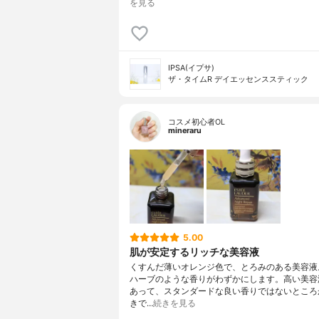
を見る
IPSA(イプサ)
ザ・タイムR デイエッセンススティック
コスメ初心者OL
mineraru
5.00
肌が安定するリッチな美容液
くすんだ薄いオレンジ色で、とろみのある美容液
ハーブのような香りがわずかにします。高い美容
あって、スタンダードな良い香りではないところ
きで…
続きを見る