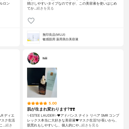
ルロン
焼けしやすいタイプなのですが、この美容液を使いはじめ
てか…
続きを見る
無印良品(MUJI)
敏感肌用 薬用美白美容液
hiii
5.00
肌が生まれ変わります?❣️❣️
R ディエ
✨ESTEE LAUDER✨❤︎アドバンス ナイト リペア SMR コンプ
マスク生活
レックス本当に大好きな美容液❤️マスク生活?が長いから、
こ…
続き
肌荒れもしやすいし、個人的にや…
続きを見る