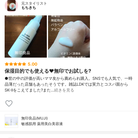
元スタイリスト
もちきち
5.00
保湿目的でも使える♥️無印でお試しを?
●世の中の評価が高いママ友から薦められ購入。SNSでも人気で、一時
品薄だった店舗もあったそうです。雑誌LDKでは実力とコスパ面から
SK-IIをこえてました?また…
続きを見る
無印良品(MUJI)
敏感肌用 薬用美白美容液