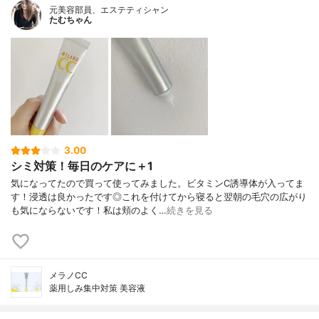
元美容部員、エステティシャン
たむちゃん
3.00
シミ対策！毎日のケアに＋1
気になってたので買って使ってみました。ビタミンC誘導体が入ってま
す！浸透は良かったです◎これを付けてから寝ると翌朝の毛穴の広がり
も気にならないです！私は頬のよく…
続きを見る
メラノCC
薬用しみ集中対策 美容液