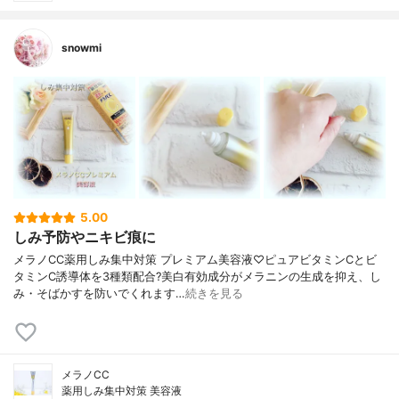
snowmi
5.00
しみ予防やニキビ痕に
メラノCC薬用しみ集中対策 プレミアム美容液♡ピュアビタミンCとビ
タミンC誘導体を3種類配合?美白有効成分がメラニンの生成を抑え、し
み・そばかすを防いでくれます…
続きを見る
メラノCC
薬用しみ集中対策 美容液