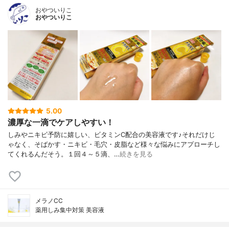
おやついりこ
おやついりこ
5.00
濃厚な一滴でケアしやすい！
しみやニキビ予防に嬉しい、ビタミンC配合の美容液です♪それだけじ
ゃなく、そばかす・ニキビ・毛穴・皮脂など様々な悩みにアプローチし
てくれるんだそう。１回４～５滴、…
続きを見る
メラノCC
薬用しみ集中対策 美容液