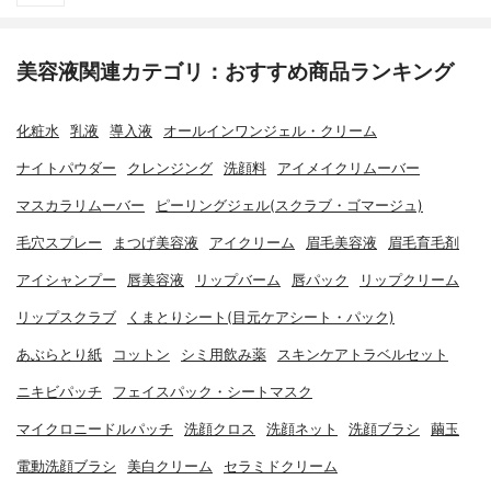
美容液関連カテゴリ：おすすめ商品ランキング
化粧水
乳液
導入液
オールインワンジェル・クリーム
ナイトパウダー
クレンジング
洗顔料
アイメイクリムーバー
マスカラリムーバー
ピーリングジェル(スクラブ・ゴマージュ)
毛穴スプレー
まつげ美容液
アイクリーム
眉毛美容液
眉毛育毛剤
アイシャンプー
唇美容液
リップバーム
唇パック
リップクリーム
リップスクラブ
くまとりシート(目元ケアシート・パック)
あぶらとり紙
コットン
シミ用飲み薬
スキンケアトラベルセット
ニキビパッチ
フェイスパック・シートマスク
マイクロニードルパッチ
洗顔クロス
洗顔ネット
洗顔ブラシ
繭玉
電動洗顔ブラシ
美白クリーム
セラミドクリーム