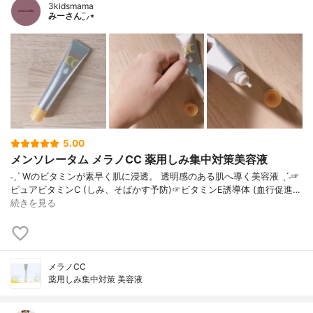
3kidsmama
みーさん¨̮⸝⋆
5.00
メンソレータム メラノCC 薬用しみ集中対策美容液
˗ˏˋ Wのビタミンが素早く肌に浸透。 透明感のある肌へ導く美容液 ˎˊ˗☞
ピュアビタミンC (しみ、そばかす予防)☞ビタミンE誘導体 (血行促進…
続きを見る
メラノCC
薬用しみ集中対策 美容液