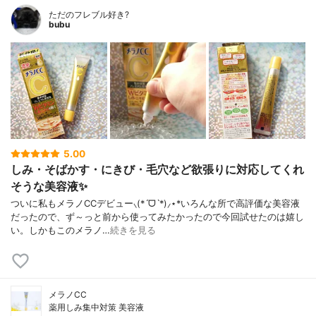
ただのフレブル好き?
bubu
5.00
しみ・そばかす・にきび・毛穴など欲張りに対応してくれ
そうな美容液✨
ついに私もメラノCCデビュー⸜(*ˊᗜˋ*)⸝⋆*いろんな所で高評価な美容液
だったので、ず～っと前から使ってみたかったので今回試せたのは嬉し
い。しかもこのメラノ…
続きを見る
メラノCC
薬用しみ集中対策 美容液