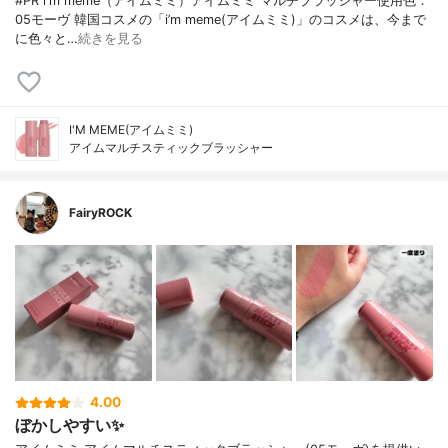
#PR i'm meme（アイムミミ）アイムミミ マルチブラッシャー使用色：
05モーヴ 韓国コスメの「i’m meme(アイムミミ)」のコスメは、今まで
に色々と…
続きを見る
I'M MEME(アイムミミ)
アイムマルチスティックブラッシャー
FairyROCK
4.00
ぼかしやすい✨