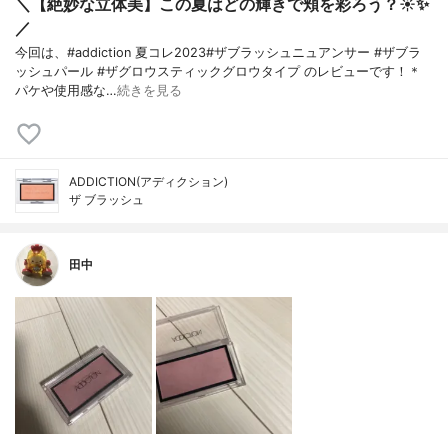
＼【絶妙な立体美】この夏はどの輝きで頬を彩ろう？☀️✨
／
今回は、#addiction 夏コレ2023#ザブラッシュニュアンサー #ザブラ
ッシュパール #ザグロウスティックグロウタイプ のレビューです！＊
パケや使用感な…
続きを見る
ADDICTION(アディクション)
ザ ブラッシュ
田中