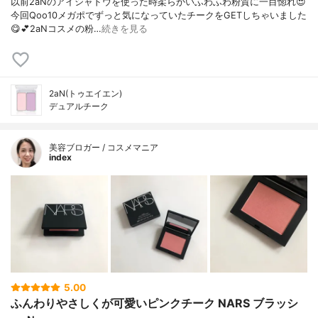
以前2aNのアイシャドウを使った時柔らかいふわふわ粉質に一目惚れ😍⁡
今回Qoo10メガポでずっと気になっていたチークをGETしちゃいました
😋💕⁡2aNコスメの粉…
続きを見る
2aN(トゥエイエン)
デュアルチーク
美容ブロガー / コスメマニア
index
5.00
ふんわりやさしくが可愛いピンクチーク NARS ブラッシ