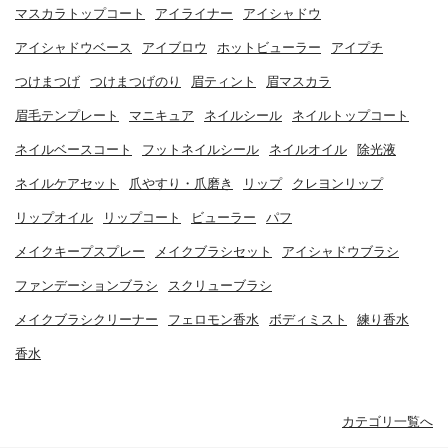
マスカラトップコート
アイライナー
アイシャドウ
アイシャドウベース
アイブロウ
ホットビューラー
アイプチ
つけまつげ
つけまつげのり
眉ティント
眉マスカラ
眉毛テンプレート
マニキュア
ネイルシール
ネイルトップコート
ネイルベースコート
フットネイルシール
ネイルオイル
除光液
ネイルケアセット
爪やすり・爪磨き
リップ
クレヨンリップ
リップオイル
リップコート
ビューラー
パフ
メイクキープスプレー
メイクブラシセット
アイシャドウブラシ
ファンデーションブラシ
スクリューブラシ
メイクブラシクリーナー
フェロモン香水
ボディミスト
練り香水
香水
カテゴリ一覧へ