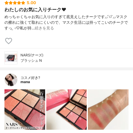
5.00
わたしのお気に入りチーク‪‪❤︎‬
めっちゃくちゃお気に入りのすぎて底見えしたチークです⸝⸝ ᷇࿀ ᷆⸝⸝マスク
の擦れに強くて取れにくいので、マスク生活には持ってこいのチークで
すっ ̫ ‹♡私が持…
続きを見る
NARS(ナーズ)
ブラッシュ N
コスメ好き?
mana