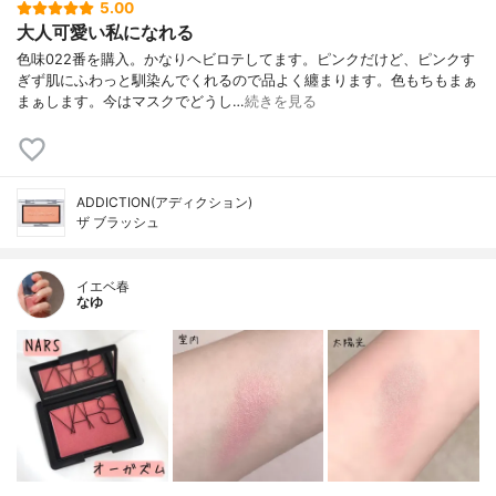
5.00
大人可愛い私になれる
色味022番を購入。かなりヘビロテしてます。ピンクだけど、ピンクす
ぎず肌にふわっと馴染んでくれるので品よく纏まります。色もちもまぁ
まぁします。今はマスクでどうし…
続きを見る
ADDICTION(アディクション)
ザ ブラッシュ
イエベ春
なゆ