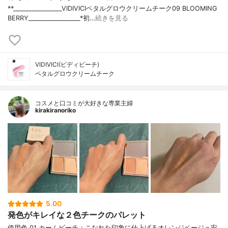
**⁡________________⁡⁡VIDIVICI⁡ペタルグロウクリームチーク09 BLOOMING
BERRY⁡_________________*初…
続きを見る
VIDIVICI(ビディビーチ)
ペタルグロウクリームチーク
コスメと口コミが大好きな専業主婦
kirakiranoriko
5.00
発色がキレイな２色チークのパレット
使用色 01 カームビーチ：こなれた印象に仕上げるオレンジベージュ安