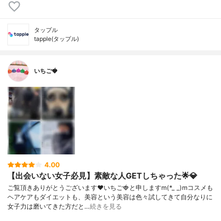
タップル
tapple(タップル)
いちご🍓
4.00
【出会いない女子必見】素敵な人GETしちゃった🌟💎
ご覧頂きありがとうございます❤いちご🍓と申しますm(*_ _)mコスメも
ヘアケアもダイエットも、美容という美容は色々試してきて自分なりに
女子力は磨いてきた方だと…
続きを見る