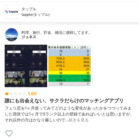
タップル
tapple(タップル)
料理、旅行、貯金、婚活に挑戦してます。
ジュネス
1.00
誰にも出会えない、サクラだらけのマッチングアプリ
フェリ恋を1ヶ月使ってみてどのような変化があったかをつづってみま
した現状では1ヶ月でSランク以上の登録であればいいとは思いますが、
それ以外の方はかなり厳しいので…
続きを見る