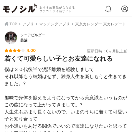
おすすめ商品がもらえる
クチコミポイ活サイト
TOP
アプリ
マッチングアプリ
東京カレンダー 東カレデート
シニアビルダー
英治
4.00
更新日時：6ヶ月以上前
若くて可愛らしい子とお友達になれる
僕は３０代後半で泥沼離婚を経験しまして
それ以降もう結婚はせず、独身人生を楽しもうと生きてき
ました。?
趣味で身体を鍛えるようになってから美意識というものが
この歳になって上がってきまして。?
人生先もあまり長くないので、いまのうちに若くて可愛い
子と知り合って
お小遣いをあげる関係でいいので友達になりたいと思って