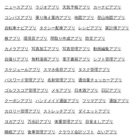
ニュースアプリ
ラジオアプリ
天気予報アプリ
カーナビアプリ
コンパスアプリ
乗り換え案内アプリ
地図アプリ
登山地図アプリ
自転車ナビアプリ
タクシー配車アプリ
レシピアプリ
家計簿アプリ
株アプリ
環境音アプリ
間取り作成アプリ
防災アプリ
カメラアプリ
写真加工アプリ
写真管理アプリ
動画編集アプリ
自撮りアプリ
無料漫画アプリ
電子書籍アプリ
シフト管理アプリ
スケジュールアプリ
スマホ依存アプリ
タスク管理アプリ
パスワード管理アプリ
名刺管理アプリ
通信量チェッカーアプリ
ゴルフスコア管理アプリ
メモアプリ
日本酒アプリ
日記アプリ
クーポンアプリ
ハンドメイド通販アプリ
フリマアプリ
通販アプリ
カロリー管理アプリ
ストレッチアプリ
ダイエットアプリ
ヨガアプリ
万歩計アプリ
体重管理アプリ
目覚ましアプリ
睡眠アプリ
食事管理アプリ
クラウド会計ソフト
占いアプリ