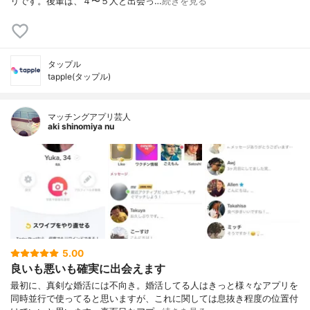
リです。後輩は、４〜５人と出会っ…
続きを見る
タップル
tapple(タップル)
マッチングアプリ芸人
aki shinomiya nu
5.00
良いも悪いも確実に出会えます
最初に、真剣な婚活には不向き。婚活してる人はきっと様々なアプリを
同時並行で使ってると思いますが、これに関しては息抜き程度の位置付