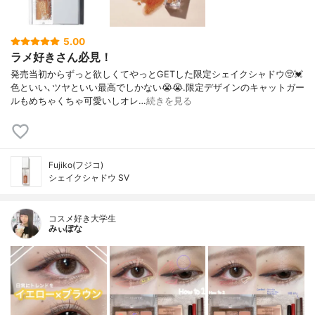
5.00
ラメ好きさん必見！
発売当初からずっと欲しくてやっとGETした限定シェイクシャドウ🥺💓
色といい､ツヤといい最高でしかない😭😭.限定デザインのキャットガー
ルもめちゃくちゃ可愛いしオレ…
続きを見る
Fujiko(フジコ)
シェイクシャドウ SV
コスメ好き大学生
みぃぽな