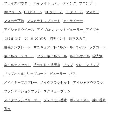
フェイスパウダー
ハイライト
シェーディング
ブロンザー
BBクリーム
CCクリーム
DDクリーム
EEクリーム
マスカラ
マスカラ下地
マスカラトップコート
アイライナー
アイシャドウベース
アイブロウ
ホットビューラー
アイプチ
つけまつげ
つけまつげのり
眉ティント
眉マスカラ
眉毛テンプレート
マニキュア
ネイルシール
ネイルトップコート
ネイルベースコート
フットネイルシール
ネイルオイル
除光液
ネイルケアセット
爪やすり・爪磨き
リップ
クレヨンリップ
リップオイル
リップコート
ビューラー
パフ
メイクキープスプレー
メイクブラシセット
アイシャドウブラシ
ファンデーションブラシ
スクリューブラシ
メイクブラシクリーナー
フェロモン香水
ボディミスト
練り香水
香水