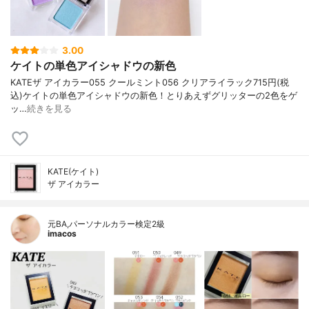
3.00
ケイトの単色アイシャドウの新色
KATE ザ アイカラー 055 クールミント 056 クリアライラック 715円(税
込) ケイトの単色アイシャドウの新色！ とりあえずグリッターの2色をゲ
ッ…
続きを見る
KATE(ケイト)
ザ アイカラー
元BA,パーソナルカラー検定2級
imacos