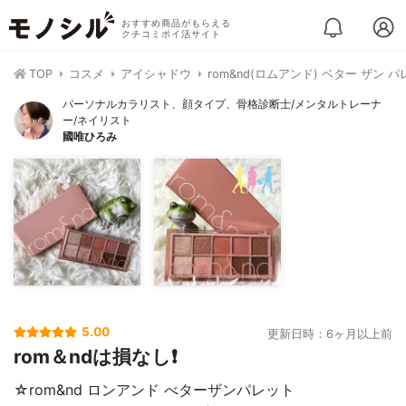
おすすめ商品がもらえる
クチコミポイ活サイト
TOP
コスメ
アイシャドウ
rom&nd(ロムアンド) ベター ザン 
パーソナルカラリスト、顔タイプ、骨格診断士/メンタルトレーナ
ー/ネイリスト
國唯ひろみ
5.00
更新日時：6ヶ月以上前
rom＆ndは損なし❗
☆rom&nd ロンアンド べターザンパレット