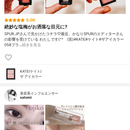
5.00
絶妙な塩梅がお洒落な目元に?
SPUR.JPさんで見かけたコチラ♡最近、かなりSPURのエディターさん
の影響を受けている わたしです(^^ゞ(笑)#KATE#ケイト#ザアイカラー
058ブラ…
続きを見る
KATE(ケイト)
ザ アイカラー
美容系インフルエンサー
satomi