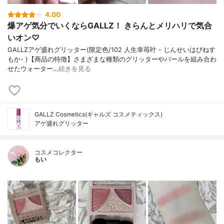
4.00
爆アゲ気分でいくならGALLZ！ きらんとメリハリで気合
いオン♡
GALLZアゲ盛れグリッター(限定色/102 人生幸苺叶 - じんせいはぴねす
もか- )【商品の特徴】さまざまな種類のグリッターやパールを組み合わ
せたウォーター…
続きを見る
GALLZ Cosmetics(ギャルズ コスメティックス)
アゲ盛れグリッター
コスメコレクター
もい