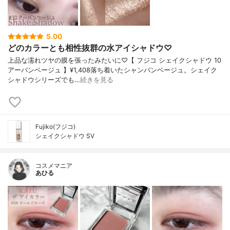
5.00
どのカラーとも相性抜群の水アイシャドウ♡
上品な濡れツヤの膜を張ったみたいに♡【 フジコ シェイクシャドウ 10
アーバンベージュ 】¥1,408落ち着いたシャンパンベージュ。シェイク
シャドウシリーズでも…
続きを見る
Fujiko(フジコ)
シェイクシャドウ SV
コスメマニア
あひる