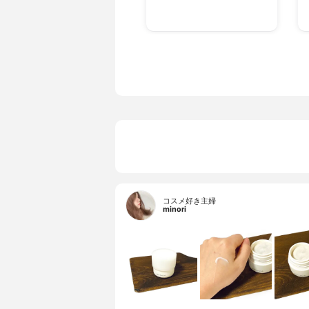
コスメ好き主婦
minori