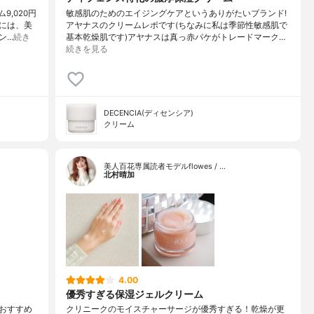
9,020円
敏感肌のためのエイジングケアというありがたいブランド!
には、美
アヤナスのクリームレポです(ちなみに私は季節性敏感肌で
ン…
続き
基本乾燥肌です)アヤナスは真っ赤パケがトレードマーク…
続きを見る
DECENCIA(ディセンシア)
クリーム
美人百花専属読者モデルflowes / …
北村晴加
4.00
優秀すぎる保湿ジェルクリーム
おすすめ
クリニークのモイスチャーサージが優秀すぎる！乾燥が更