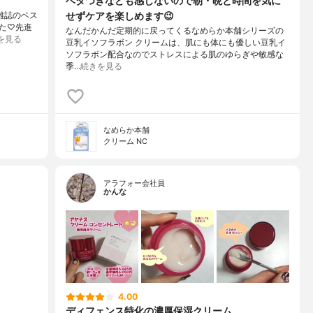
ベタつきなども感じないので朝・晩と時間を気に
せずケアを楽しめます😉
容雑誌のベス
た♡先進
なんだかんだ定期的に戻ってくるなめらか本舗シリーズの
を見る
豆乳イソフラボン クリームは、肌にも体にも優しい豆乳イ
ソフラボン配合なのでストレスによる肌のゆらぎや敏感な
季…
続きを見る
なめらか本舗
クリーム NC
アラフォー会社員
かんな
4.00
ディフェンス特化の濃厚保湿クリーム