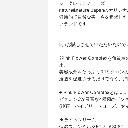
シークレットミューズ
nature&nature Japan
健康的で自然な美しさを追求した
ブランドです。
5点お試しさせていただいたので
?Pink Flower Compl
用。
美容成分をたっぷり0.1ミクロ
浸透を促進させるだけでなく、潤
※ Pink Flower Complexとは……
ビタミンCが豊富な4種類のピン
(睡蓮、ハイブリードローズ、ヤ
★ライトクリーム
保湿スキンミルク50ｇ ￥3080