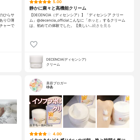
5.00
静かに粛々と高機能クリーム
のひらサ
【DECENCIA（ディセンシア）】「ディセンシア クリー
あり◎薄
ム」@decencia_officialこんなに「ホッと」するクリーム
チャーで
は、初めての体験でした。【美しい…
続きを見る
DECENCIA(ディセンシア)
クリーム
美容ブロガー
ゆあ
4.00