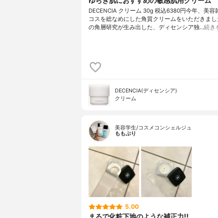
ゆらぎ肌におすすめの敏感肌用クリーム
DECENCIA クリーム 30g 税込6380円今年、美
コスを総なめにした角質クリームをいただきまし
の角層研究が生み出した、ディセンシア独…
続き
DECENCIA(ディセンシア)
クリーム
美容学生/コスメコンシェルジュ
ももぷり
5.00
まるで化粧下地のような補正力!!