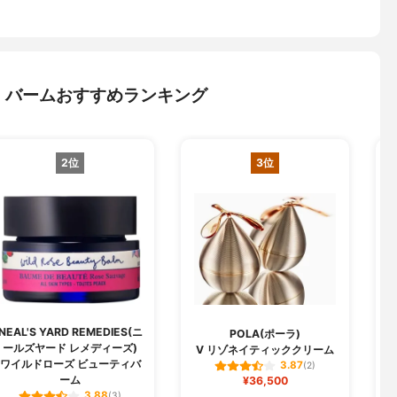
・バームおすすめランキング
2位
3位
NEAL'S YARD REMEDIES(ニ
POLA(ポーラ)
ールズヤード レメディーズ)
V リゾネイティッククリーム
ワイルドローズ ビューティバ
3.87
(2)
ーム
¥36,500
3.88
(3)