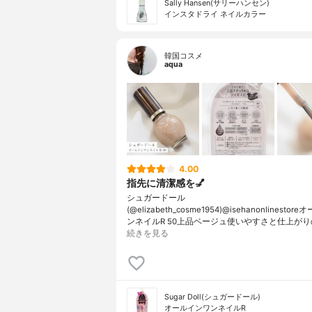
Sally Hansen(サリーハンセン)
インスタドライ ネイルカラー
韓国コスメ
aqua
4.00
指先に清潔感を💅
シュガードール
(@elizabeth_cosme1954)@isehanonlinesto
ンネイルR 50上品ベージュ使いやすさと仕上がり
続きを見る
Sugar Doll(シュガードール)
オールインワンネイルR