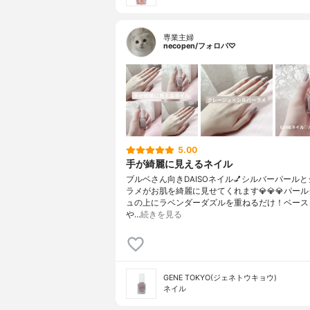
専業主婦
necopen/フォロバ♡
5.00
手が綺麗に見えるネイル
ブルベさん向きDAISOネイル💅シルバーパール
ラメがお肌を綺麗に見せてくれます💎💎💎パー
ュの上にラベンダーダズルを重ねるだけ！ベース
や…
続きを見る
GENE TOKYO(ジェネトウキョウ)
ネイル