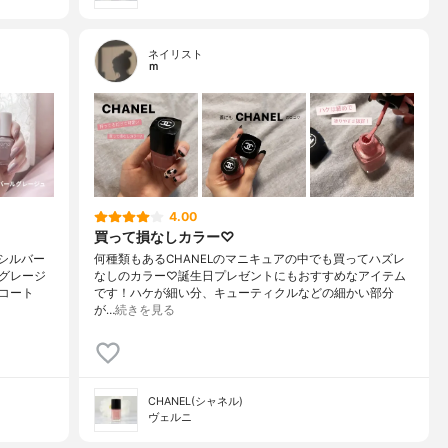
ネイリスト
ｍ
4.00
買って損なしカラー♡
とシルバー
何種類もあるCHANELのマニキュアの中でも買ってハズレ
ルグレージ
なしのカラー♡誕生日プレゼントにもおすすめなアイテム
コート
です！ハケが細い分、キューティクルなどの細かい部分
が…
続きを見る
CHANEL(シャネル)
ヴェルニ