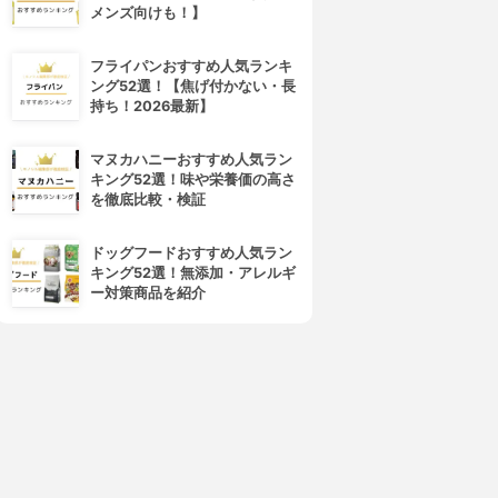
メンズ向けも！】
4位
5位
フライパンおすすめ人気ランキ
ング52選！【焦げ付かない・長
持ち！2026最新】
マヌカハニーおすすめ人気ラン
キング52選！味や栄養価の高さ
を徹底比較・検証
CANMAKE(キャンメイク)
Sugar Doll(シュガードール)
ドッグフードおすすめ人気ラン
カラフルネイルズ
オールインワンネイルR
キング52選！無添加・アレルギ
3.90
3.90
(105)
(36)
ー対策商品を紹介
¥388
¥990