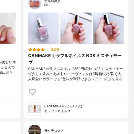
元美容部員
rin
4.00
CANMAKE カラフルネイルズ N08 ミスティモー
ヴ
ルが美しいネ
見えるんで
CANMAKEカラフルネイルズ369円(税込)N08 ミスティモー
惑…
続き
ヴ少しくすみのある甘いモーヴピンクは肌馴染みが良く大
人可愛いカラーです?色味が調節できるシアー…
続きを見る
CANMAKE(キャンメイク)
カラフルネイルズ
サクラコスメ