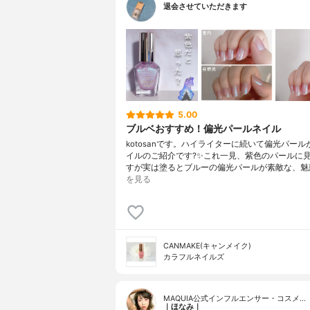
退会させていただきます
5.00
ブルベおすすめ！偏光パールネイル
kotosanです。ハイライターに続いて偏光パー
イルのご紹介です?✨これ一見、紫色のパールに
すが実は塗るとブルーの偏光パールが素敵な、魅
を見る
CANMAKE(キャンメイク)
カラフルネイルズ
MAQUIA公式インフルエンサー・コスメ…
｜ほなみ｜