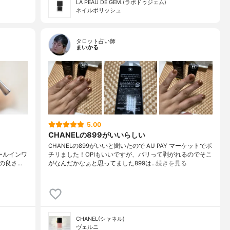
LA PEAU DE GEM.(ラポドゥジェム)
ネイルポリッシュ
タロット占い師
まいかる
5.00
CHANELの899がいいらしい
CHANELの899がいいと聞いたので AU PAY マーケットでポ
reオールインワ
チリました！OPIもいいですが、パリって剥がれるのでそこ
の良さ…
がなんだかなぁと思ってました899は…
続きを見る
CHANEL(シャネル)
ヴェルニ