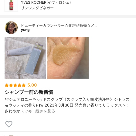
YVES ROCHER(イヴ・ロシェ)
リンシングビネガー
ビューティーカウンセラー☆化粧品販売☆メ…
yung
5.00
シャンプー前の新習慣
*#シェアロユー#ヘッドスクラブ《スクラブ入り頭皮洗浄料》シトラス
＆ウッディの香り⁡ɴᴇᴡ 2023年3月30日 発売⁡⁡良い香りでリラックス〜！
さわやかスッキ…
続きを見る