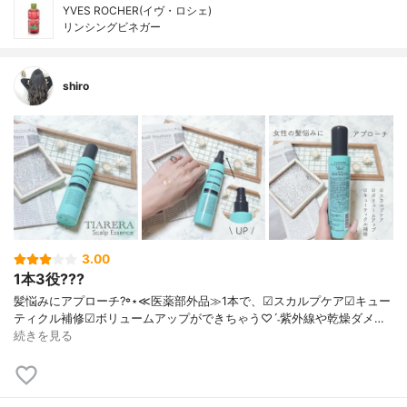
YVES ROCHER(イヴ・ロシェ)
リンシングビネガー
shiro
3.00
1本3役???
髪悩みにアプローチ?꙳⋆ ≪医薬部外品≫ 1本で、 ☑︎スカルプケア ☑︎キュー
ティクル補修 ☑︎ボリュームアップ ができちゃう♡ˊ˗ 紫外線や乾燥ダメ…
続きを見る