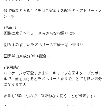
保湿効果のあるキイチゴ果実エキス配合のヘアトリートメ
ント✨
?Point?
1️⃣髪に水分を与え、さらさらな指通りに✨
2️⃣みずみずしいラズベリーの甘酸っぱい香り✨
3️⃣天然由来成分99％配合✨
?使用感?
パッケージが可愛すぎます！キャップを回すタイプのボト
ルで、蓋をあけるとラズベリーの香りで、とても良い気分
になります★
容量も150mlなので、気兼ねなく使うことが出来ます♪