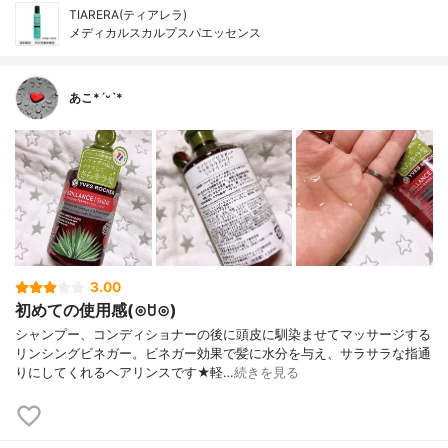
TIARERA(ティアレラ)
メディカルスカルプスパエッセンス
あこ*ˊᵕˋ*
3.00
初めての使用感(⊙ꇴ⊙)
シャンプー、コンディショナーの後に頭皮に馴染ませてマッサージする
リンシングビネガー。ビネガー効果で髪に水分を与え、サラサラな指通
りにしてくれるヘアリンスです★軽…
続きを見る