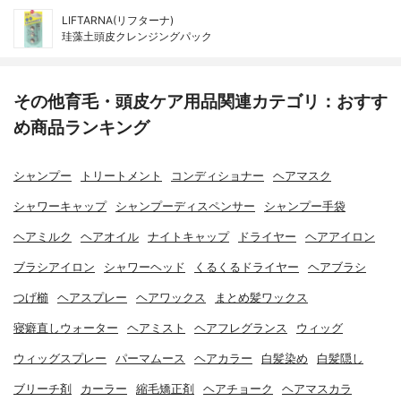
LIFTARNA(リフターナ)
珪藻土頭皮クレンジングパック
その他育毛・頭皮ケア用品関連カテゴリ：おすす
め商品ランキング
シャンプー
トリートメント
コンディショナー
ヘアマスク
シャワーキャップ
シャンプーディスペンサー
シャンプー手袋
ヘアミルク
ヘアオイル
ナイトキャップ
ドライヤー
ヘアアイロン
ブラシアイロン
シャワーヘッド
くるくるドライヤー
ヘアブラシ
つげ櫛
ヘアスプレー
ヘアワックス
まとめ髪ワックス
寝癖直しウォーター
ヘアミスト
ヘアフレグランス
ウィッグ
ウィッグスプレー
パーマムース
ヘアカラー
白髪染め
白髪隠し
ブリーチ剤
カーラー
縮毛矯正剤
ヘアチョーク
ヘアマスカラ