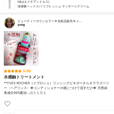
h&s(エイチアンドエス)
深体験ヘッドスパ リフレッシュ マッサージクリーム
ビューティーカウンセラー☆化粧品販売☆メ…
yung
5.00
水感触トリートメント
**YVES ROCHER（イヴロシェ）リンシングビネガーさらキララズベリ
ー〈ヘアリンス〉⁡⁡🍓コンディショナーの後につけて流すだけ🍓⁡ 天然由
来成分99%配合…
続きを見る