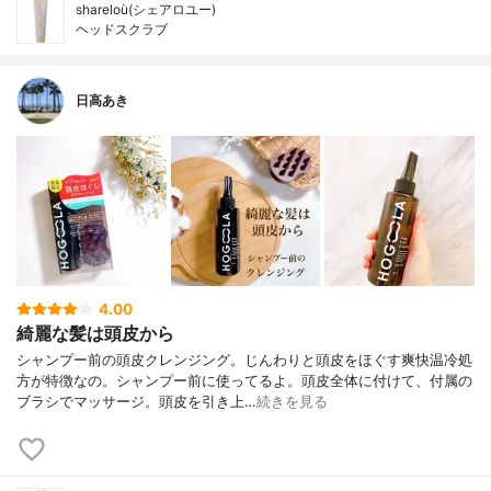
shareloù(シェアロユー)
ヘッドスクラブ
日高あき
4.00
綺麗な髪は頭皮から
シャンプー前の頭皮クレンジング。じんわりと頭皮をほぐす爽快温冷処
方が特徴なの。シャンプー前に使ってるよ。頭皮全体に付けて、付属の
ブラシでマッサージ。頭皮を引き上…
続きを見る