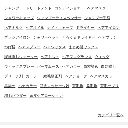
シャンプー
トリートメント
コンディショナー
ヘアマスク
シャワーキャップ
シャンプーディスペンサー
シャンプー手袋
ヘアミルク
ヘアオイル
ナイトキャップ
ドライヤー
ヘアアイロン
ブラシアイロン
シャワーヘッド
くるくるドライヤー
ヘアブラシ
つげ櫛
ヘアスプレー
ヘアワックス
まとめ髪ワックス
寝癖直しウォーター
ヘアミスト
ヘアフレグランス
ウィッグ
ウィッグスプレー
パーマムース
ヘアカラー
白髪染め
白髪隠し
ブリーチ剤
カーラー
縮毛矯正剤
ヘアチョーク
ヘアマスカラ
黒染め
ヘナカラー
頭皮マッサージ器
育毛剤
発毛剤
育毛サプリ
増毛パウダー
頭皮ケアローション
カテゴリ一覧へ