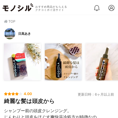
おすすめ商品がもらえる
クチコミポイ活サイト
TOP
日高あき
4.00
更新日時：6ヶ月以上前
綺麗な髪は頭皮から
シャンプー前の頭皮クレンジング。
じんわりと頭皮をほぐす爽快温冷処方が特徴なの。