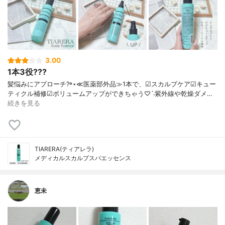
3.00
1本3役???
髪悩みにアプローチ?꙳⋆ ≪医薬部外品≫ 1本で、 ☑︎スカルプケア ☑︎キュー
ティクル補修 ☑︎ボリュームアップ ができちゃう♡ˊ˗ 紫外線や乾燥ダメ…
続きを見る
TIARERA(ティアレラ)
メディカルスカルプスパエッセンス
恵未