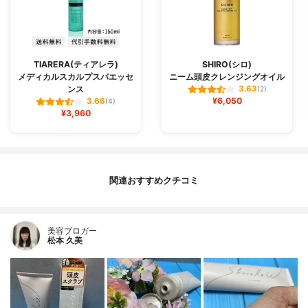
TIARERA(ティアレラ)
SHIRO(シロ)
メディカルスカルプスパエッセ
ニーム頭皮クレンジングオイル
ンス
3.63
(2)
¥6,050
3.66
(4)
¥3,960
関連おすすめクチコミ
美容ブロガー
松本 久美