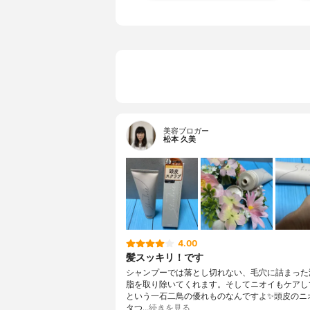
美容ブロガー
松本 久美
4.00
髪スッキリ！です
シャンプーでは落とし切れない、毛穴に詰まった
脂を取り除いてくれます。そしてニオイもケアし
という一石二鳥の優れものなんですよ✨頭皮のニ
タつ…
続きを見る