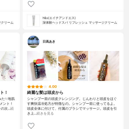
h&s(エイチアンドエス)
ジクリーム
深体験ヘッドスパ リフレッシュ マッサージクリーム
日高あき
4.00
ト！
綺麗な髪は頭皮から
みた✨地肌
シャンプー前の頭皮クレンジング。じんわりと頭皮をほぐ
メント！
す爽快温冷処方が特徴なの。シャンプー前に使ってるよ。
その次…
続
頭皮全体に付けて、付属のブラシでマッサージ。頭皮を引
き上…
続きを見る