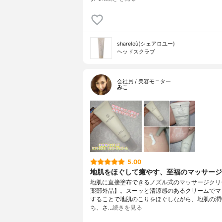
shareloù(シェアロユー)
ヘッドスクラブ
会社員 / 美容モニター
みこ
5.00
地肌をほぐして癒やす、至福のマッサージ
地肌に直接塗布できるノズル式のマッサージクリ
薬部外品】。スーッと清涼感のあるクリームでマ
することで地肌のこりをほぐしながら、地肌の潤
ち、さ…
続きを見る