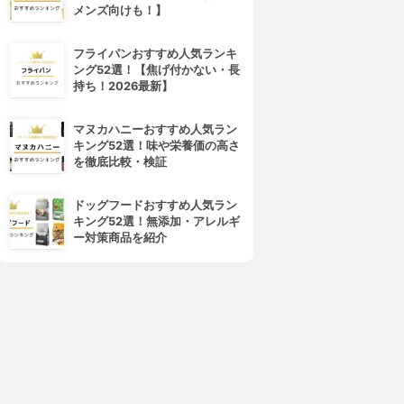
メンズ向けも！】
フライパンおすすめ人気ランキ
ング52選！【焦げ付かない・長
持ち！2026最新】
マヌカハニーおすすめ人気ラン
4位
5位
キング52選！味や栄養価の高さ
を徹底比較・検証
ドッグフードおすすめ人気ラン
キング52選！無添加・アレルギ
ー対策商品を紹介
YVES ROCHER(イヴ・ロシ
SABON(サボン)
ェ)
ヘッドスクラブ
リンシングビネガー
3.60
(8)
3.60
(18)
¥4,840
¥1,500