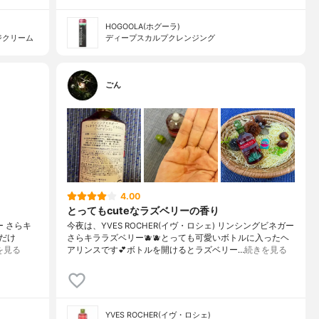
HOGOOLA(ホグーラ)
ジクリーム
ディープスカルプクレンジング
ごん
4.00
とってもcuteなラズベリーの香り
ー さらキ
今夜は、YVES ROCHER(イヴ・ロシェ) リンシングビネガー
だけ
さらキララズベリー🫐🫐とっても可愛いボトルに入ったヘ
を見る
アリンスです💕ボトルを開けるとラズベリー…
続きを見る
YVES ROCHER(イヴ・ロシェ)