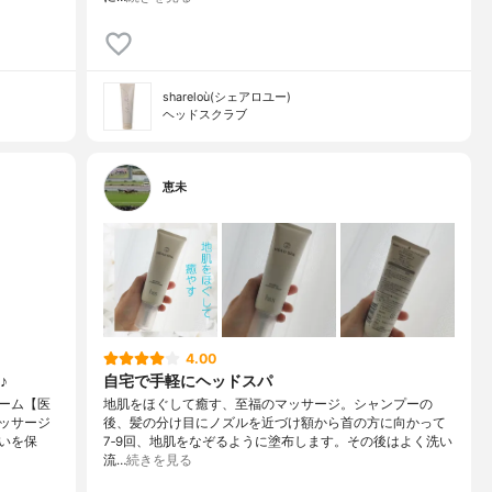
shareloù(シェアロユー)
ヘッドスクラブ
恵未
4.00
♪
自宅で手軽にヘッドスパ
ーム【医
地肌をほぐして癒す、至福のマッサージ。シャンプーの
ッサージ
後、髪の分け目にノズルを近づけ額から首の方に向かって
いを保
7‐9回、地肌をなぞるように塗布します。その後はよく洗い
流…
続きを見る