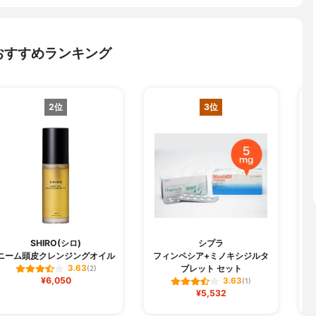
おすすめランキング
2位
3位
SHIRO(シロ)
シプラ
ニーム頭皮クレンジングオイル
フィンペシア+ミノキシジルタ
ブレット セット
3.63
(2)
¥6,050
3.63
(1)
¥5,532