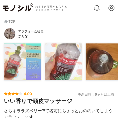
おすすめ商品がもらえる
クチコミポイ活サイト
TOP
アラフォー会社員
かんな
4.00
更新日時：6ヶ月以上前
いい香りで頭皮マッサージ
さらキララズベリー?!て名前にちょっとおののいてしまう
アラフォーです