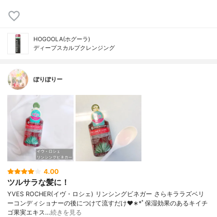
HOGOOLA(ホグーラ)
ディープスカルプクレンジング
ぽりぽりー
4.00
ツルサラな髪に！
YVES ROCHER(イヴ・ロシェ) リンシングビネガー さらキララズベリ
ー⁡⁡コンディショナーの後につけて流すだけ♥︎∗*ﾟ保湿効果のあるキイチ
ゴ果実エキス…
続きを見る