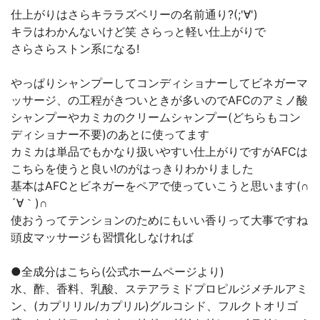
仕上がりはさらキララズベリーの名前通り?(;'∀')
キラはわかんないけど笑 さらっと軽い仕上がりで
さらさらストン系になる!
やっぱりシャンプーしてコンディショナーしてビネガーマ
ッサージ、の工程がきついときが多いのでAFCのアミノ酸
シャンプーやカミカのクリームシャンプー(どちらもコン
ディショナー不要)のあとに使ってます
カミカは単品でもかなり扱いやすい仕上がりですがAFCは
こちらを使うと良い!のがはっきりわかりました
基本はAFCとビネガーをペアで使っていこうと思います(∩
´∀｀)∩
使おうってテンションのためにもいい香りって大事ですね
頭皮マッサージも習慣化しなければ
●全成分はこちら(公式ホームページより)
水、酢、香料、乳酸、ステアラミドプロピルジメチルアミ
ン、(カプリリル/カプリル)グルコシド、フルクトオリゴ