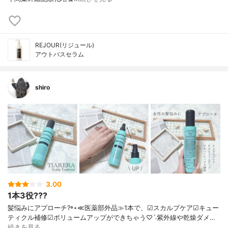
REJOUR(リジュール)
アウトバスセラム
shiro
3.00
1本3役???
髪悩みにアプローチ?꙳⋆ ≪医薬部外品≫ 1本で、 ☑︎スカルプケア ☑︎キュー
ティクル補修 ☑︎ボリュームアップ ができちゃう♡ˊ˗ 紫外線や乾燥ダメ…
続きを見る