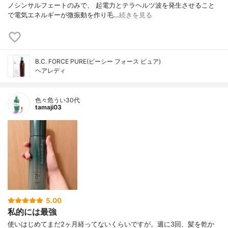
ノシンサルフェートのみで、 起電力とテラヘルツ波を発生させること
で電気エネルギーが微振動を作り毛…
続きを見る
B.C. FORCE PURE(ビーシー フォース ピュア)
ヘアレディ
色々危うい30代
tamaji03
5.00
私的には最強
使いはじめてまだ2ヶ月経ってないくらいですが。週に3回、髪を乾か