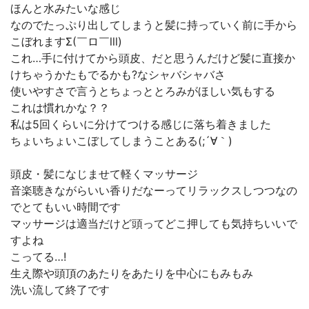
ほんと水みたいな感じ
なのでたっぷり出してしまうと髪に持っていく前に手から
こぼれますΣ(￣ロ￣lll)
これ…手に付けてから頭皮、だと思うんだけど髪に直接か
けちゃうかたもでるかも?なシャバシャバさ
使いやすさで言うとちょっととろみがほしい気もする
これは慣れかな？？
私は5回くらいに分けてつける感じに落ち着きました
ちょいちょいこぼしてしまうことある(;´∀｀)
頭皮・髪になじませて軽くマッサージ
音楽聴きながらいい香りだなーってリラックスしつつなの
でとてもいい時間です
マッサージは適当だけど頭ってどこ押しても気持ちいいで
すよね
こってる…!
生え際や頭頂のあたりをあたりを中心にもみもみ
洗い流して終了です