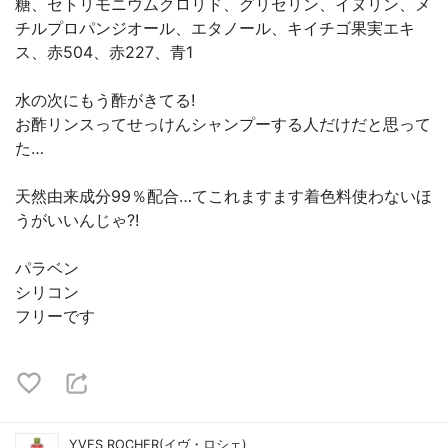
糖、セトリモニウムクロリド、グリセリン、イヌリン、メ
チルプロパンジオール、エタノール、キイチゴ果実エキ
ス、赤504、赤227、青1
水の次にもう酢がきてる!
お酢リンスってせっけんシャンプーする人だけだと思って
た…
天然由来成分99％配合…てこれますます着色料使わないほ
うがいいんじゃ?!
パラベン
シリコン
フリーです
YVES ROCHER(イヴ・ロシェ)