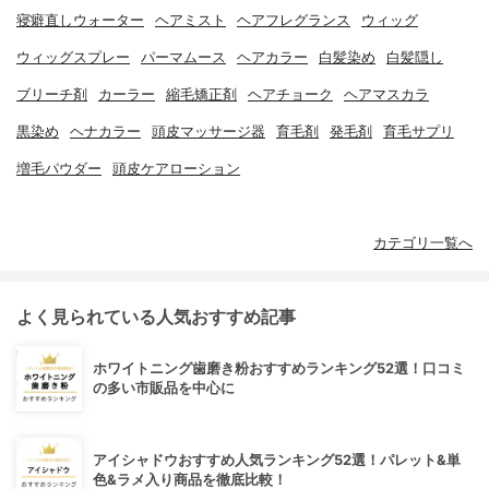
寝癖直しウォーター
ヘアミスト
ヘアフレグランス
ウィッグ
ウィッグスプレー
パーマムース
ヘアカラー
白髪染め
白髪隠し
ブリーチ剤
カーラー
縮毛矯正剤
ヘアチョーク
ヘアマスカラ
黒染め
ヘナカラー
頭皮マッサージ器
育毛剤
発毛剤
育毛サプリ
増毛パウダー
頭皮ケアローション
カテゴリ一覧へ
よく見られている人気おすすめ記事
ホワイトニング歯磨き粉おすすめランキング52選！口コミ
の多い市販品を中心に
アイシャドウおすすめ人気ランキング52選！パレット&単
色&ラメ入り商品を徹底比較！