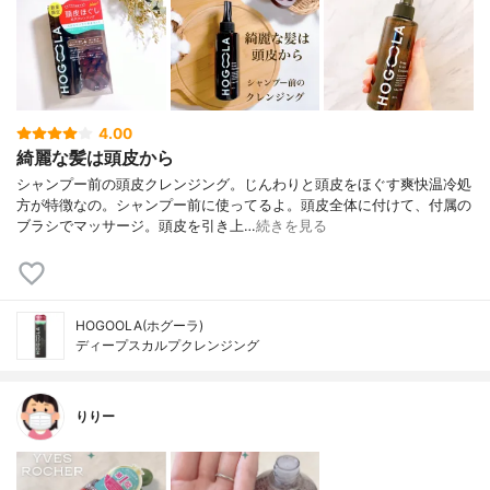
4.00
綺麗な髪は頭皮から
シャンプー前の頭皮クレンジング。じんわりと頭皮をほぐす爽快温冷処
方が特徴なの。シャンプー前に使ってるよ。頭皮全体に付けて、付属の
ブラシでマッサージ。頭皮を引き上…
続きを見る
HOGOOLA(ホグーラ)
ディープスカルプクレンジング
りりー