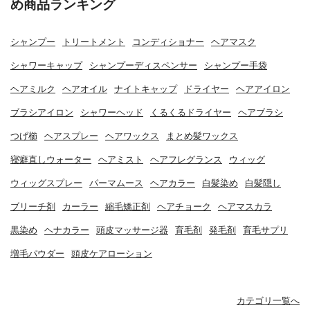
め商品ランキング
シャンプー
トリートメント
コンディショナー
ヘアマスク
シャワーキャップ
シャンプーディスペンサー
シャンプー手袋
ヘアミルク
ヘアオイル
ナイトキャップ
ドライヤー
ヘアアイロン
ブラシアイロン
シャワーヘッド
くるくるドライヤー
ヘアブラシ
つげ櫛
ヘアスプレー
ヘアワックス
まとめ髪ワックス
寝癖直しウォーター
ヘアミスト
ヘアフレグランス
ウィッグ
ウィッグスプレー
パーマムース
ヘアカラー
白髪染め
白髪隠し
ブリーチ剤
カーラー
縮毛矯正剤
ヘアチョーク
ヘアマスカラ
黒染め
ヘナカラー
頭皮マッサージ器
育毛剤
発毛剤
育毛サプリ
増毛パウダー
頭皮ケアローション
カテゴリ一覧へ