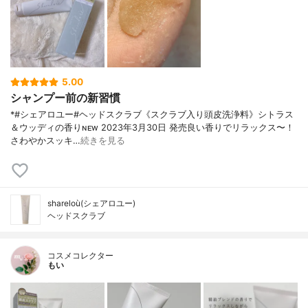
5.00
シャンプー前の新習慣
*#シェアロユー#ヘッドスクラブ《スクラブ入り頭皮洗浄料》シトラス
＆ウッディの香り⁡ɴᴇᴡ 2023年3月30日 発売⁡⁡良い香りでリラックス〜！
さわやかスッキ…
続きを見る
shareloù(シェアロユー)
ヘッドスクラブ
コスメコレクター
もい