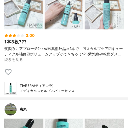
3.00
1本3役???
髪悩みにアプローチ?꙳⋆ ≪医薬部外品≫ 1本で、 ☑︎スカルプケア ☑︎キュー
ティクル補修 ☑︎ボリュームアップ ができちゃう♡ˊ˗ 紫外線や乾燥ダメ…
続きを見る
TIARERA(ティアレラ)
メディカルスカルプスパエッセンス
恵未