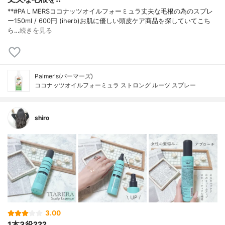
**#PAＬMERSココナッツオイルフォーミュラ丈夫な毛根の為のスプレ
ー⁡150ml / 600円 (iherb)⁡お肌に優しい頭皮ケア商品を探していてこち
ら…
続きを見る
Palmer's(パーマーズ)
ココナッツオイルフォーミュラ ストロング ルーツ スプレー
shiro
3.00
1本3役???