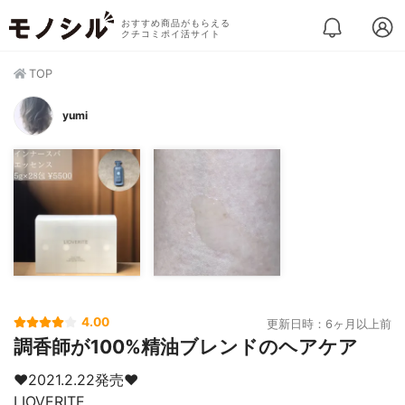
おすすめ商品がもらえる
クチコミポイ活サイト
TOP
yumi
4.00
更新日時：6ヶ月以上前
調香師が100%精油ブレンドのヘアケア
❤︎2021.2.22発売❤︎
LIOVERITE