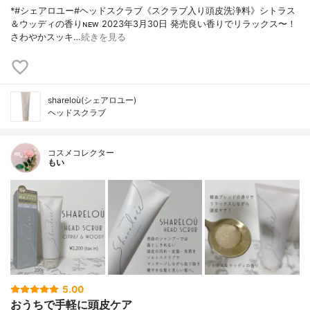
*#シェアロユー#ヘッドスクラブ《スクラブ入り頭皮洗浄料》シトラス
＆ウッディの香り⁡ɴᴇᴡ 2023年3月30日 発売⁡⁡良い香りでリラックス〜！
さわやかスッキ…
続きを見る
shareloù(シェアロユー)
ヘッドスクラブ
コスメコレクター
もい
5.00
おうちで手軽に頭皮ケア