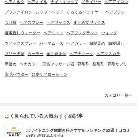
ヘアミルク
ヘアオイル
ナイトキャップ
ドライヤー
ヘアアイロン
ブラシアイロン
シャワーヘッド
くるくるドライヤー
ヘアブラシ
つげ櫛
ヘアスプレー
ヘアワックス
まとめ髪ワックス
寝癖直しウォーター
ヘアミスト
ヘアフレグランス
ウィッグ
ウィッグスプレー
パーマムース
ヘアカラー
白髪染め
白髪隠し
ブリーチ剤
カーラー
縮毛矯正剤
ヘアチョーク
ヘアマスカラ
黒染め
ヘナカラー
頭皮マッサージ器
育毛剤
発毛剤
育毛サプリ
増毛パウダー
頭皮ケアローション
カテゴリ一覧へ
よく見られている人気おすすめ記事
ホワイトニング歯磨き粉おすすめランキング52選！口コミ
の多い市販品を中心に