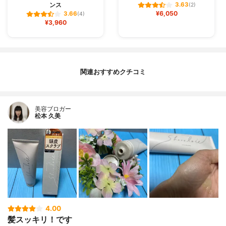
ンス
3.63
(2)
¥6,050
3.66
(4)
¥3,960
関連おすすめクチコミ
美容ブロガー
松本 久美
4.00
髪スッキリ！です