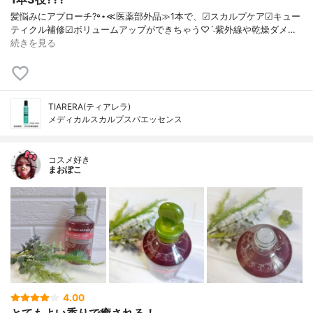
髪悩みにアプローチ?꙳⋆ ≪医薬部外品≫ 1本で、 ☑︎スカルプケア ☑︎キュー
ティクル補修 ☑︎ボリュームアップ ができちゃう♡ˊ˗ 紫外線や乾燥ダメ…
続きを見る
TIARERA(ティアレラ)
メディカルスカルプスパエッセンス
コスメ好き
まおぽこ
4.00
とてもよい香りで癒される！