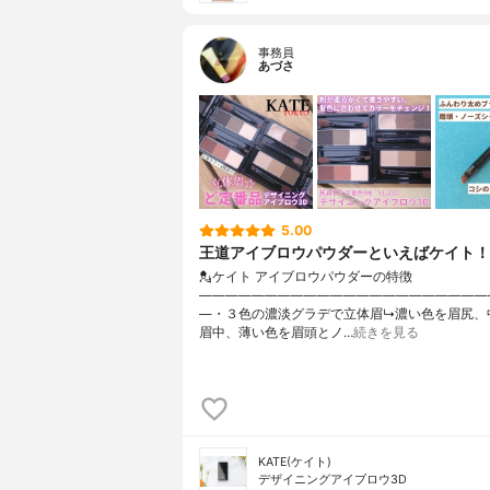
事務員
あづさ
5.00
王道アイブロウパウダーといえばケイト！
💂ケイト アイブロウパウダーの特徴
——————————————————————
—・３色の濃淡グラデで立体眉↳濃い色を眉尻、
眉中、薄い色を眉頭とノ…
続きを見る
KATE(ケイト)
デザイニングアイブロウ3D