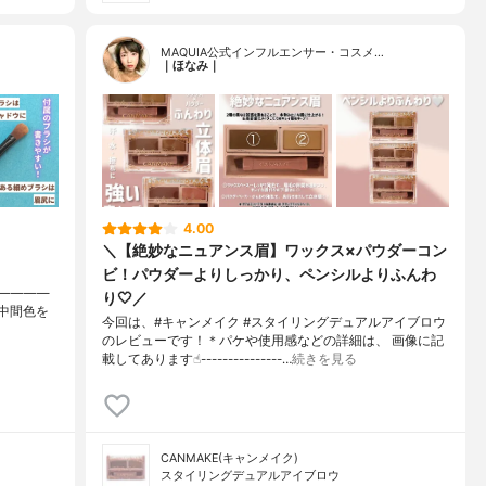
MAQUIA公式インフルエンサー・コスメ…
｜ほなみ｜
4.00
＼【絶妙なニュアンス眉】ワックス×パウダーコン
ビ！パウダーよりしっかり、ペンシルよりふんわ
————
り🤍／
中間色を
今回は、#キャンメイク #スタイリングデュアルアイブロウ
のレビューです！＊パケや使用感などの詳細は、 画像に記
載してあります☝︎---------------…
続きを見る
CANMAKE(キャンメイク)
スタイリングデュアルアイブロウ