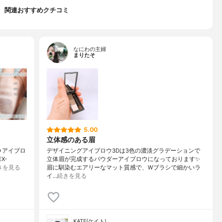
関連おすすめクチコミ
なにわの主婦
まりたそ
5.00
立体感のある眉
Ｄアイブロ
デザイニングアイブロウ3Dは3色の濃淡グラデーションで
X-
立体眉が完成するパウダーアイブロウになっております✨
きを見る
眉に馴染むエアリーなマット質感で、Wブラシで細かいラ
イ…
続きを見る
KATE(ケイト)