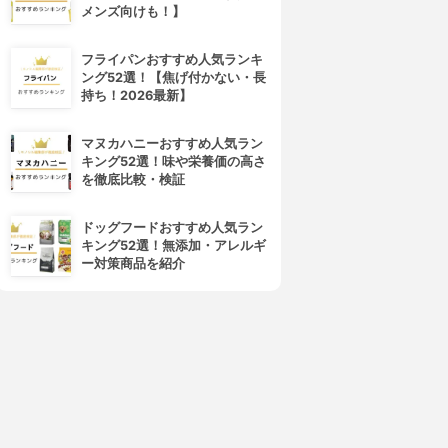
4位
5位
メンズ向けも！】
フライパンおすすめ人気ランキ
ング52選！【焦げ付かない・長
持ち！2026最新】
マヌカハニーおすすめ人気ラン
キング52選！味や栄養価の高さ
を徹底比較・検証
eavy Rotation(ヘビーローテ
CEZANNE(セザンヌ)
ーション)
超細芯アイブロウ
ドッグフードおすすめ人気ラン
カラーリングアイブロウ
3.89
(55)
キング52選！無添加・アレルギ
3.89
(109)
¥498
ー対策商品を紹介
¥592