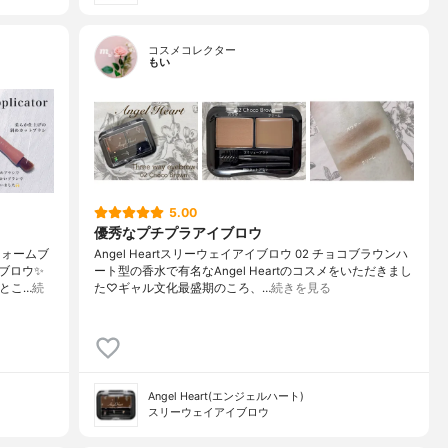
コスメコレクター
もい
5.00
優秀なプチプラアイブロウ
ウォームブ
Angel Heartスリーウェイアイブロウ 02 チョコブラウンハ
ブロウ✨
ート型の香水で有名なAngel Heartのコスメをいただきまし
とこ…
続
た♡ギャル文化最盛期のころ、…
続きを見る
Angel Heart(エンジェルハート)
スリーウェイアイブロウ