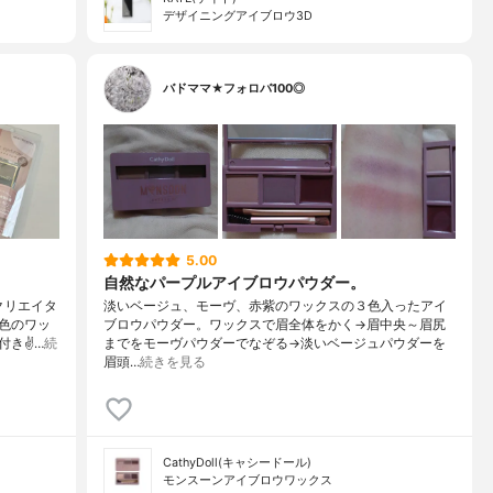
デザイニングアイブロウ3D
バドママ★フォロバ100◎
5.00
自然なパープルアイブロウパウダー。
クリエイタ
淡いベージュ、モーヴ、赤紫のワックスの３色入ったアイ
２色のワッ
ブロウパウダー。ワックスで眉全体をかく→眉中央～眉尻
付き✌…
続
までをモーヴパウダーでなぞる→淡いベージュパウダーを
眉頭…
続きを見る
CathyDoll(キャシードール)
モンスーンアイブロウワックス