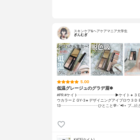
スキンケア&ヘアケアマニア大学生
ぎんむぎ
5.00
低温グレージュのグラデ眉❄
#PR #ケイト┈┈┈┈┈┈┈┈┈┈▶ケイト🔸３
ウカラーＺ GY-3🔸デザイニングアイブロウ３Ｄ E
13┈┈┈┈┈┈┈┈┈┈ひとこと💬-`📢⋆ ブ…
続
KATE(ケイト)