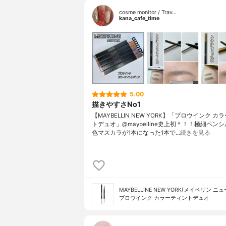
cosme monitor / Trav…
kana_cafe_time
5.00
描きやすさNo1
【MAYBELLIN NEW YORK】「ブロウインク カ
トデュオ」@maybelline史上初＊！！極細ペン
色マスカラが1本になった1本で…
続きを見る
MAYBELLINE NEW YORK(メイベリン ニ
ブロウインク カラーティントデュオ