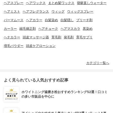
ヘアスプレー
ヘアワックス
まとめ髪ワックス
寝癖直しウォーター
ヘアミスト
ヘアフレグランス
ウィッグ
ウィッグスプレー
パーマムース
ヘアカラー
白髪染め
白髪隠し
ブリーチ剤
カーラー
縮毛矯正剤
ヘアチョーク
ヘアマスカラ
黒染め
ヘナカラー
頭皮マッサージ器
育毛剤
発毛剤
育毛サプリ
増毛パウダー
頭皮ケアローション
カテゴリ一覧へ
よく見られている人気おすすめ記事
ホワイトニング歯磨き粉おすすめランキング52選！口コミ
の多い市販品を中心に