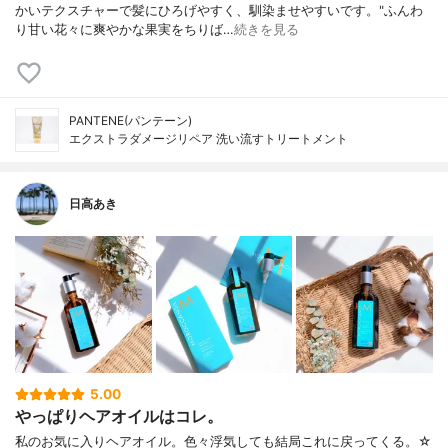
かいテクスチャーで髪にひろげやすく、馴染ませやすいです。"ふんわ
り甘い花々に爽やかな果実をちりば…
続きを見る
PANTENE(パンテーン)
エクストラダメージリペア 洗い流すトリートメント
日高あき
5.00
やっぱりヘアオイルはコレ。
私のお気に入りヘアオイル。色々浮気しても結局これに戻ってくる。☆