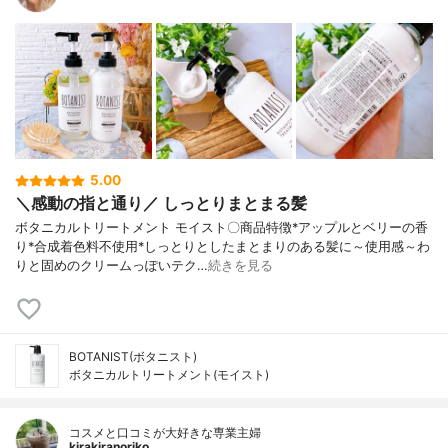
5.00
＼感動の指と通り／ しっとりまとまる髪
ボタニカルトリートメント モイスト〇商品特徴*アップルとベリーの香
り*合成着色料不使用*しっとりとしたまとまりのある髪に～使用感～わ
りと固めのクリームっぽいテク…
続きを見る
BOTANIST(ボタニスト)
ボタニカルトリートメント(モイスト)
コスメと口コミが大好きな専業主婦
kirakiranoriko