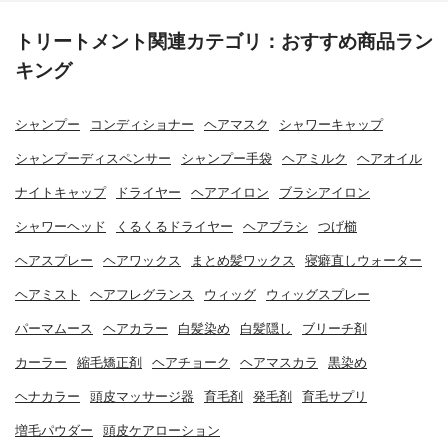
トリートメント関連カテゴリ：おすすめ商品ラン
キング
シャンプー
コンディショナー
ヘアマスク
シャワーキャップ
シャンプーディスペンサー
シャンプー手袋
ヘアミルク
ヘアオイル
ナイトキャップ
ドライヤー
ヘアアイロン
ブラシアイロン
シャワーヘッド
くるくるドライヤー
ヘアブラシ
つげ櫛
ヘアスプレー
ヘアワックス
まとめ髪ワックス
寝癖直しウォーター
ヘアミスト
ヘアフレグランス
ウィッグ
ウィッグスプレー
パーマムース
ヘアカラー
白髪染め
白髪隠し
ブリーチ剤
カーラー
縮毛矯正剤
ヘアチョーク
ヘアマスカラ
黒染め
ヘナカラー
頭皮マッサージ器
育毛剤
発毛剤
育毛サプリ
増毛パウダー
頭皮ケアローション