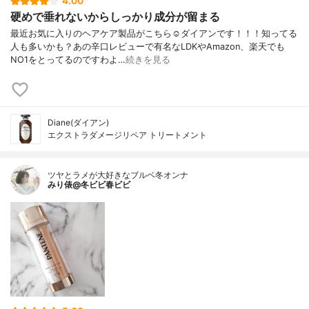
4.00
硬めで垂れないからしっかり成分が留まる
最近お気に入りのヘアケア製品がこちら☺️ダイアンです！！！知ってる
人も多いかも？あの辛口レビューで有名なLDKやAmazon、楽天でも
NO1をとってるのですわよ…
続きを見る
Diane(ダイアン)
エクストラダメージリペア トリートメント
ツヤとラメが大好きなブルベ冬オンナ
みり俵@冬ビビ春ビビ