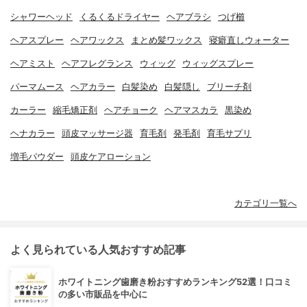
シャワーヘッド
くるくるドライヤー
ヘアブラシ
つげ櫛
ヘアスプレー
ヘアワックス
まとめ髪ワックス
寝癖直しウォーター
ヘアミスト
ヘアフレグランス
ウィッグ
ウィッグスプレー
パーマムース
ヘアカラー
白髪染め
白髪隠し
ブリーチ剤
カーラー
縮毛矯正剤
ヘアチョーク
ヘアマスカラ
黒染め
ヘナカラー
頭皮マッサージ器
育毛剤
発毛剤
育毛サプリ
増毛パウダー
頭皮ケアローション
カテゴリ一覧へ
よく見られている人気おすすめ記事
ホワイトニング歯磨き粉おすすめランキング52選！口コミ
の多い市販品を中心に