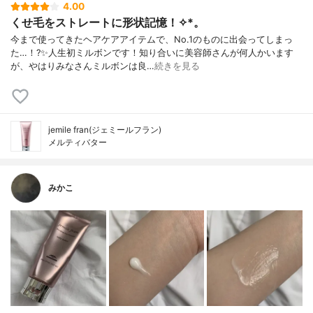
4.00
くせ毛をストレートに形状記憶！✧︎*。
今まで使ってきたヘアケアアイテムで、No.1のものに出会ってしまっ
た…！?✨人生初ミルボンです！知り合いに美容師さんが何人かいます
が、やはりみなさんミルボンは良…
続きを見る
jemile fran(ジェミールフラン)
メルティバター
みかこ