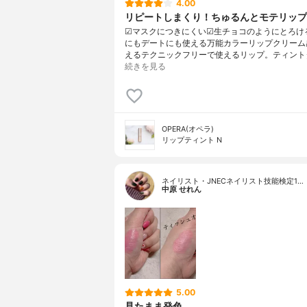
4.00
リピートしまくり！ちゅるんとモテリップ
☑︎マスクにつきにくい☑︎生チョコのようにとろけ
にもデートにも使える万能カラーリップクリーム
えるテクニックフリーで使えるリップ。ティント
続きを見る
OPERA(オペラ)
リップティント N
ネイリスト・JNECネイリスト技能検定1…
中原 せれん
5.00
見たまま発色。