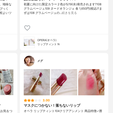
、地味な
初夏に向けた限定カラー２色が5/19(水)発売されます?108
びっく
グラムベージュ109 ヌードオランジェ 各 1,650円(税込)?ま
程よいツ
ずは108 グラムベージュの…
続きを見る
OPERA(オペラ)
リップティント N
メグ
3.00
?
マスクにつかない！落ちないリップ
〼 お気をつ
オペラ リップティント104クリアアシメント 商品特徴✓唇