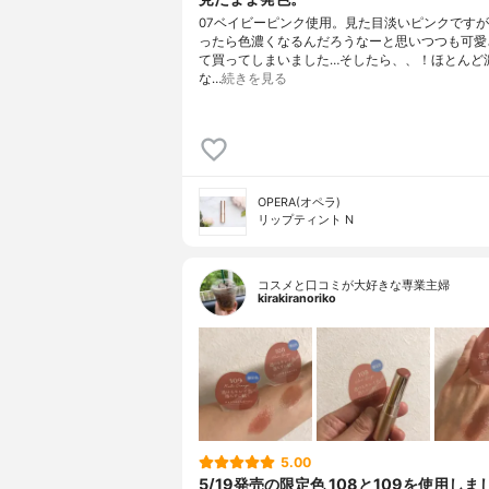
07ベイビーピンク使用。見た目淡いピンクです
ったら色濃くなるんだろうなーと思いつつも可愛
て買ってしまいました…そしたら、、！ほとんど
な…
続きを見る
OPERA(オペラ)
リップティント N
コスメと口コミが大好きな専業主婦
kirakiranoriko
5.00
5/19発売の限定色 108と109を使用しま