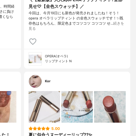
見せ♡【全色スウォッチ】／
が、時間経
さに負け
今回は、今月19日にも新色が発売されましたね！そう！
濃くなら
opera オペラリップティント の全色スウォッチです！✨既
存色はもちろん、限定色までコツコツ コツコツ せ…
続きを
見る
OPERA(オペラ)
リップティント N
Kor
5.00
した！
夏に似合うヌーディーリップ??✨