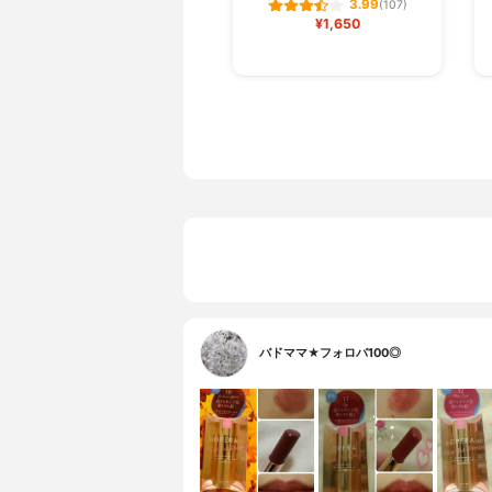
3.99
(107)
¥1,650
バドママ★フォロバ100◎