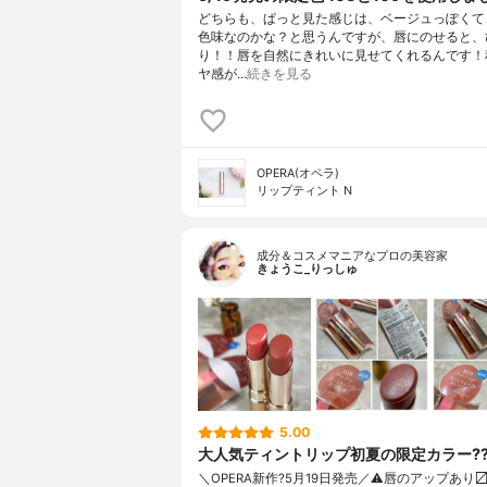
どちらも、ぱっと見た感じは、ベージュっぽくて
色味なのかな？と思うんですが、唇にのせると、
り！！唇を自然にきれいに見せてくれるんです！
ヤ感が…
続きを見る
OPERA(オペラ)
リップティント N
成分＆コスメマニアなプロの美容家
きょうこ_りっしゅ
5.00
大人気ティントリップ初夏の限定カラー?
＼OPERA新作?5月19日発売／ ⚠️唇のアップあり