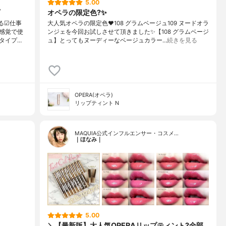
5.00
オペラの限定色?✨
る☑︎仕事
大人気オペラの限定色❤️108 グラムベージュ109 ヌードオラ
感覚で使
ンジェを今回お試しさせて頂きました✨【108 グラムベージ
タイプ…
ュ】とってもヌーディーなベージュカラー…
続きを見る
OPERA(オペラ)
リップティント N
MAQUIA公式インフルエンサー・コスメ…
｜ほなみ｜
5.00
＼【最新版】大人気OPERAリップティント?全部