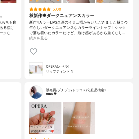
5.00
。
秋新作🍁ダークニュアンスカラー
色もちも良
新作4カラーLIPS企画のイミュ様からいただきました🧸🌷今
ある焦げ
年らしいダークニュアンスなカラーラインナップ！シック
ークな
で落ち着いたカラーだけど、透け感があるから重くなり…
続きを見る
OPERA(オペラ)
リップティント N
販売員/プチプラ/ドラコス/化粧品検定2…
muu❤︎