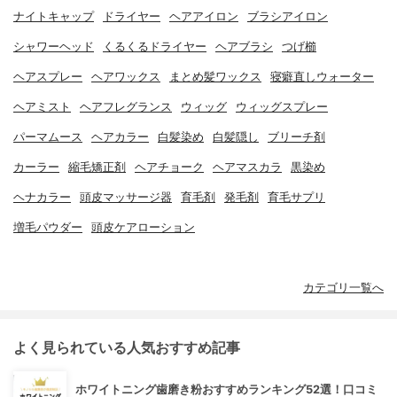
ナイトキャップ
ドライヤー
ヘアアイロン
ブラシアイロン
シャワーヘッド
くるくるドライヤー
ヘアブラシ
つげ櫛
ヘアスプレー
ヘアワックス
まとめ髪ワックス
寝癖直しウォーター
ヘアミスト
ヘアフレグランス
ウィッグ
ウィッグスプレー
パーマムース
ヘアカラー
白髪染め
白髪隠し
ブリーチ剤
カーラー
縮毛矯正剤
ヘアチョーク
ヘアマスカラ
黒染め
ヘナカラー
頭皮マッサージ器
育毛剤
発毛剤
育毛サプリ
増毛パウダー
頭皮ケアローション
カテゴリ一覧へ
よく見られている人気おすすめ記事
ホワイトニング歯磨き粉おすすめランキング52選！口コミ