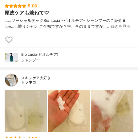
5.00
頭皮ケアも兼ねて♡
……⁡⁡⁡ソーシャルテックBio Lucia -ビオルチア- シャンプー⁡のご紹介🧴‎
◌𓈒𓐍⁡……⁡⁡⁡⁡塗りシャン ご存知ですか？⁡⁡⁡⁡字、そのままですが、…
続きを見る
Bio Lucia(ビオルチア)
シャンプー
スキンケア大好き
トラネコ