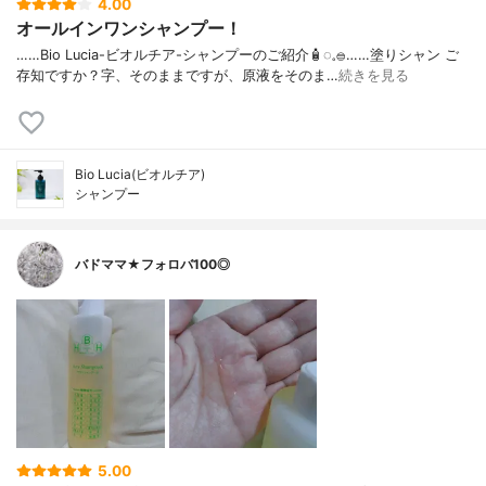
4.00
オールインワンシャンプー！
……⁡Bio Lucia⁡⁡-ビオルチア-⁡⁡シャンプー⁡⁡のご紹介🧴‎◌𓈒𓐍⁡……⁡⁡⁡⁡塗りシャン ご
存知ですか？⁡⁡⁡⁡字、そのままですが、⁡原液をそのま…
続きを見る
Bio Lucia(ビオルチア)
シャンプー
バドママ★フォロバ100◎
5.00