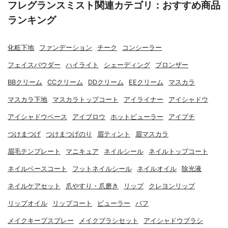
フレグランスミスト関連カテゴリ：おすすめ商品
ランキング
化粧下地
ファンデーション
チーク
コンシーラー
フェイスパウダー
ハイライト
シェーディング
ブロンザー
BBクリーム
CCクリーム
DDクリーム
EEクリーム
マスカラ
マスカラ下地
マスカラトップコート
アイライナー
アイシャドウ
アイシャドウベース
アイブロウ
ホットビューラー
アイプチ
つけまつげ
つけまつげのり
眉ティント
眉マスカラ
眉毛テンプレート
マニキュア
ネイルシール
ネイルトップコート
ネイルベースコート
フットネイルシール
ネイルオイル
除光液
ネイルケアセット
爪やすり・爪磨き
リップ
クレヨンリップ
リップオイル
リップコート
ビューラー
パフ
メイクキープスプレー
メイクブラシセット
アイシャドウブラシ