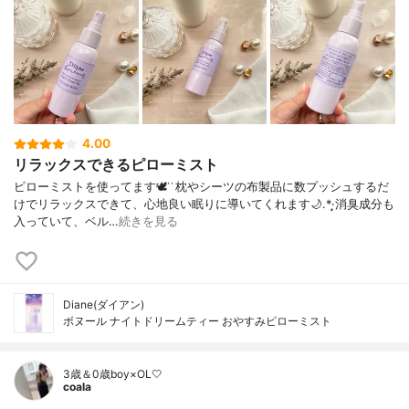
4.00
リラックスできるピローミスト
ピローミストを使ってます🕊 ͗ ͗枕やシーツの布製品に数プッシュするだ
けでリラックスできて、心地良い眠りに導いてくれます🌙.*·̩͙消臭成分も
入っていて、ベル…
続きを見る
Diane(ダイアン)
ボヌール ナイトドリームティー おやすみピローミスト
3歳＆0歳boy×OL🤍
coala