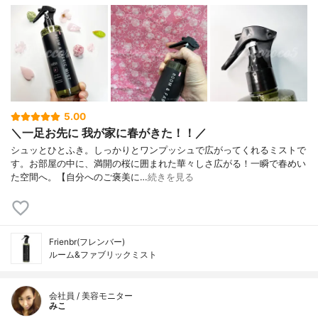
5.00
＼一足お先に 我が家に春がきた！！／
シュッとひとふき。しっかりとワンプッシュで広がってくれるミストで
す。お部屋の中に、満開の桜に囲まれた華々しさ広がる！一瞬で春めい
た空間へ。⁡⁡【自分へのご褒美に…
続きを見る
Frienbr(フレンバー)
ルーム&ファブリックミスト
会社員 / 美容モニター
みこ