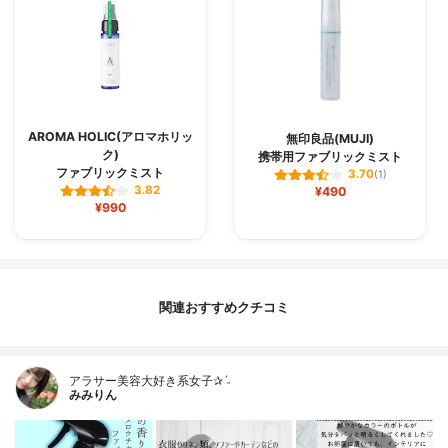
AROMA HOLIC(アロマホリッ
無印良品(MUJI)
ク)
携帯用ファブリックミスト
ファブリックミスト
3.70
(1)
3.82
¥490
¥990
関連おすすめクチコミ
アラサー美容大好き系女子✰ˊ˗
みみりん