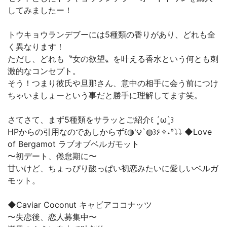
してみましたー！
トウキョウランデブーには5種類の香りがあり、どれも全
く異なります！
ただし、どれも〝女の欲望〟を叶える香水という何とも刺
激的なコンセプト。
そう！つまり彼氏や旦那さん、意中の相手に会う前につけ
ちゃいましょーという事だと勝手に理解してます笑。
さてさて、まず5種類をサラッとご紹介꒰ ´͈ω`͈꒱
HPからの引用なのであしからず꒰◍'౪`◍꒱۶✧˖°⤵︎⤵︎ ◆Love
of Bergamot ラブオブベルガモット
〜初デート、倦怠期に〜
甘いけど、ちょっぴり酸っぱい初恋みたいに愛しいベルガ
モット。
◆Caviar Coconut キャビアココナッツ
〜失恋後、恋人募集中〜