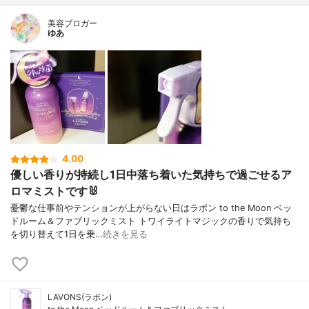
美容ブロガー
ゆあ
4.00
優しい香りが持続し1日中落ち着いた気持ちで過ごせるア
ロマミストです🐰
憂鬱な仕事前やテンションが上がらない日はラボン to the Moon ベッ
ドルーム＆ファブリックミスト トワイライトマジックの香りで気持ち
を切り替えて1日を乗…
続きを見る
LAVONS(ラボン)