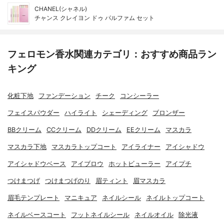
CHANEL(シャネル)
チャンス クレイヨン ドゥ パルファム セット
フェロモン香水関連カテゴリ：おすすめ商品ラン
キング
化粧下地
ファンデーション
チーク
コンシーラー
フェイスパウダー
ハイライト
シェーディング
ブロンザー
BBクリーム
CCクリーム
DDクリーム
EEクリーム
マスカラ
マスカラ下地
マスカラトップコート
アイライナー
アイシャドウ
アイシャドウベース
アイブロウ
ホットビューラー
アイプチ
つけまつげ
つけまつげのり
眉ティント
眉マスカラ
眉毛テンプレート
マニキュア
ネイルシール
ネイルトップコート
ネイルベースコート
フットネイルシール
ネイルオイル
除光液