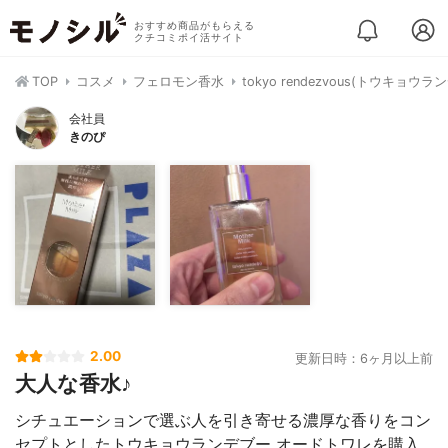
おすすめ商品がもらえる
クチコミポイ活サイト
TOP
コスメ
フェロモン香水
tokyo rendezvous(トウキョ
会社員
きのぴ
2.00
更新日時：6ヶ月以上前
大人な香水♪
シチュエーションで選ぶ人を引き寄せる濃厚な香りをコン
セプトとしたトウキョウランデブー オードトワレを購入