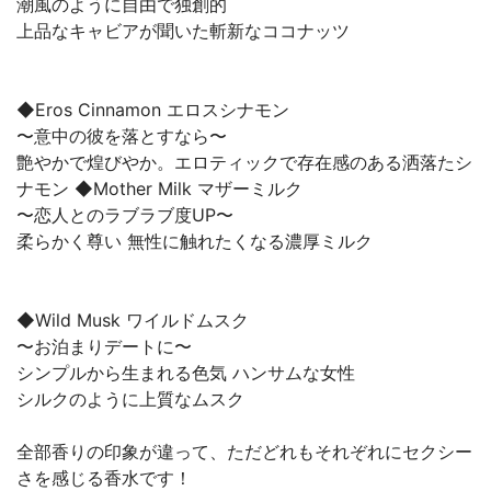
潮風のように自由で独創的
上品なキャビアが聞いた斬新なココナッツ
◆Eros Cinnamon エロスシナモン
〜意中の彼を落とすなら〜
艶やかで煌びやか。エロティックで存在感のある洒落たシ
ナモン ◆Mother Milk マザーミルク
〜恋人とのラブラブ度UP〜
柔らかく尊い 無性に触れたくなる濃厚ミルク
◆Wild Musk ワイルドムスク
〜お泊まりデートに〜
シンプルから生まれる色気 ハンサムな女性
シルクのように上質なムスク
全部香りの印象が違って、ただどれもそれぞれにセクシー
さを感じる香水です！