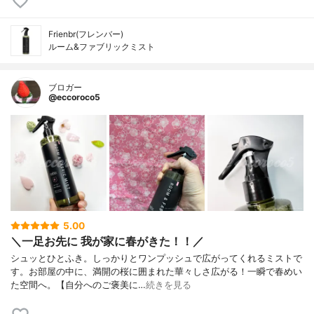
Frienbr(フレンバー)
ルーム&ファブリックミスト
ブロガー
@eccoroco5
5.00
＼一足お先に 我が家に春がきた！！／
シュッとひとふき。しっかりとワンプッシュで広がってくれるミストで
す。お部屋の中に、満開の桜に囲まれた華々しさ広がる！一瞬で春めい
た空間へ。⁡⁡【自分へのご褒美に…
続きを見る