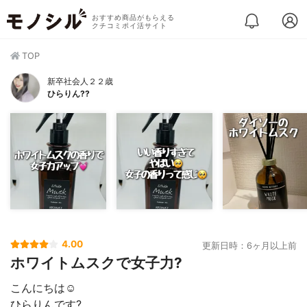
おすすめ商品がもらえる
クチコミポイ活サイト
TOP
新卒社会人２２歳
ひらりん??
4.00
更新日時：6ヶ月以上前
ホワイトムスクで女子力?
こんにちは☺️
ひらりんです?