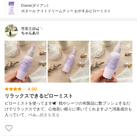
Diane(ダイアン)
ボヌール ナイトドリームティー おやすみピローミスト
専業主婦🍒´-
ちゃんあり
4.00
リラックスできるピローミスト
ピローミストを使ってます🕊 ͗ ͗枕やシーツの布製品に数プッシュするだ
けでリラックスできて、心地良い眠りに導いてくれます🌙.*·̩͙消臭成分も
入っていて、ベル…
続きを見る