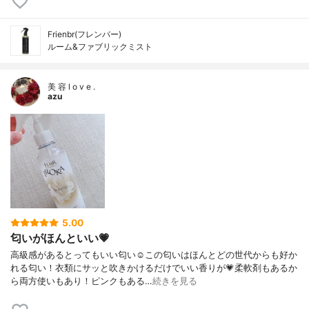
Frienbr(フレンバー)
ルーム&ファブリックミスト
美 容 l o v e .
azu
5.00
匂いがほんといい💗
高級感があるとってもいい匂い☺️この匂いはほんとどの世代からも好か
れる匂い！衣類にサッと吹きかけるだけでいい香りが💗柔軟剤もあるか
ら両方使いもあり！ピンクもある…
続きを見る