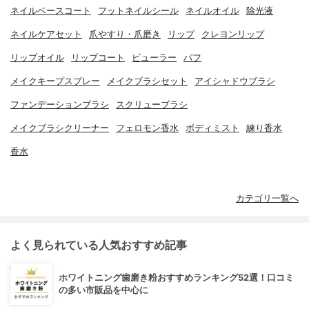
ネイルベースコート
フットネイルシール
ネイルオイル
除光液
ネイルケアセット
爪やすり・爪磨き
リップ
クレヨンリップ
リップオイル
リップコート
ビューラー
パフ
メイクキープスプレー
メイクブラシセット
アイシャドウブラシ
ファンデーションブラシ
スクリューブラシ
メイクブラシクリーナー
フェロモン香水
ボディミスト
練り香水
香水
カテゴリ一覧へ
よく見られている人気おすすめ記事
ホワイトニング歯磨き粉おすすめランキング52選！口コミ
の多い市販品を中心に