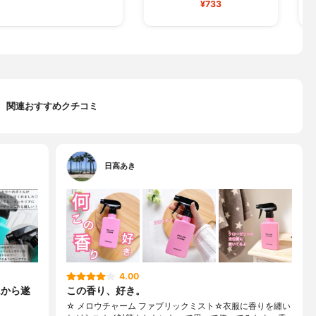
¥733
関連おすすめクチコミ
日高あき
4.00
ムから遂
この香り、好き。
☆ メロウチャーム ファブリックミスト☆衣服に香りを纏い