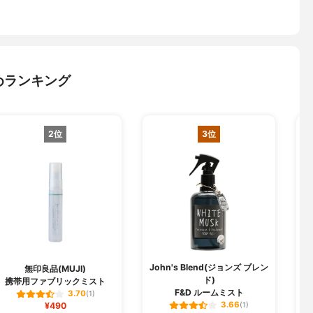
めランキング
2位
3位
John's Blend(ジョンズ ブレン
無印良品(MUJI)
ド)
携帯用ファブリックミスト
F&D ルームミスト
3.70
(1)
3.66
¥490
(1)