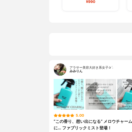
¥990
アラサー美容大好き系女子✰ˊ˗
みみりん
5.00
“この香り、想い出になる” メロウチャー
に… ファブリックミスト登場！