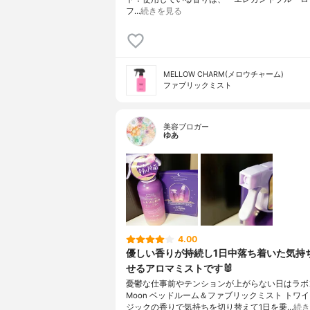
フ…
続きを見る
MELLOW CHARM(メロウチャーム)
ファブリックミスト
美容ブロガー
ゆあ
4.00
優しい香りが持続し1日中落ち着いた気持
せるアロマミストです🐰
憂鬱な仕事前やテンションが上がらない日はラボン t
Moon ベッドルーム＆ファブリックミスト トワ
ジックの香りで気持ちを切り替えて1日を乗…
続き