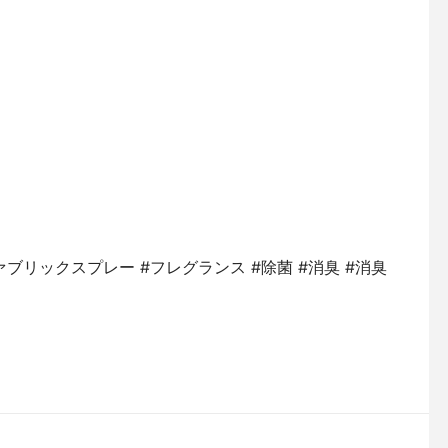
ァブリックスプレー #フレグランス #除菌 #消臭 #消臭