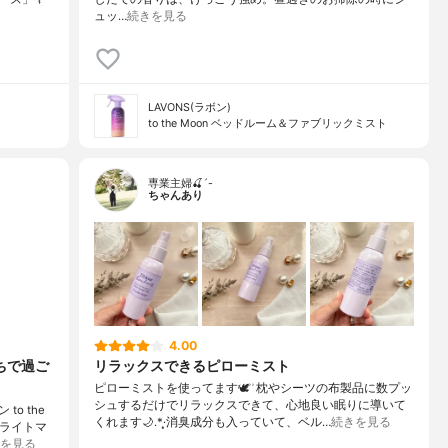
ュッ…
続きを見る
LAVONS(ラボン)
to the Moon ベッドルーム＆ファブリックミスト
専業主婦🍒´-
ちゃんあり
4.00
ちで過ご
リラックスできるピローミスト
ピローミストを使ってます🕊 ͗ ͗枕やシーツの布製品に数プッ
シュするだけでリラックスできて、心地良い眠りに導いて
o the
くれます🌙.*·̩͙消臭成分も入っていて、ベル…
続きを見る
イライトマ
を見る