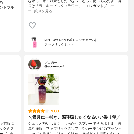
ながらニオイ対策もしたいなって思って使ってみたよ。香
W
りは「ラッキーピンクフラワー」「エレガントブルーロ
レガントブル
ー…
続きを見る
MELLOW CHARM(メロウチャーム)
ファブリックミスト
ブロガー
@eccoroco5
4.00
＼寝具に一拭き、深呼吸したくなるいい香り💜／
た✨衣服に
シュッと勢いも良く、しっかりスプレーできるボトル。寝
ックミス
具や洋服、ファブリックのソファやカーテンに👍プッシュ
ズ」🌹
したての香りは、けっこう強め。昼過ぎのお掃除の時にシ