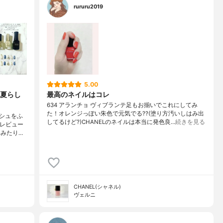
rururu2019
5.00
夏らし
最高のネイルはコレ
634 アランチョ ヴィブランテ足もお揃いでこれにしてみ
た！オレンジっぽい朱色で元気でる??(塗り方汚いしはみ出
シュをふ
してるけど?)CHANELのネイルは本当に発色良…
続きを見る
てレビュー
みたり…
CHANEL(シャネル)
ヴェルニ