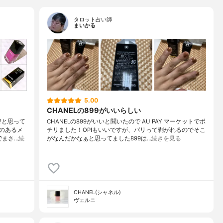
タロット占い師
まいかる
5.00
CHANELの899がいいらしい
?と思って
CHANELの899がいいと聞いたので AU PAY マーケットでポ
のあるメ
チリました！OPIもいいですが、パリって剥がれるのでそこ
でまさ…
続
がなんだかなぁと思ってました899は…
続きを見る
CHANEL(シャネル)
ヴェルニ