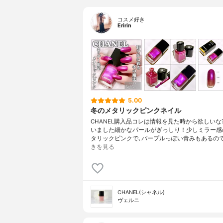
コスメ好き
Eririn
5.00
冬のメタリックピンクネイル
CHANEL購入品コレは情報を見た時から欲しいな
いました細かなパールがぎっしり！少しミラー感
タリックピンクで､パープルっぽい青みもあるの
きを見る
CHANEL(シャネル)
ヴェルニ