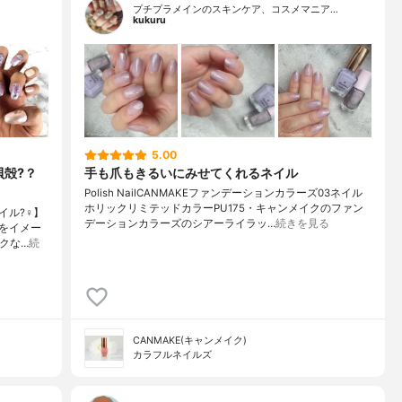
プチプラメインのスキンケア、コスメマニア…
kukuru
5.00
貝殻?？
手も爪もきるいにみせてくれるネイル
Polish NailCANMAKEファンデーションカラーズ03ネイル
ホリックリミテッドカラーPU175・キャンメイクのファン
?‍♀️】
デーションカラーズのシアーライラッ…
続きを見る
をイメー
クな…
続
CANMAKE(キャンメイク)
カラフルネイルズ