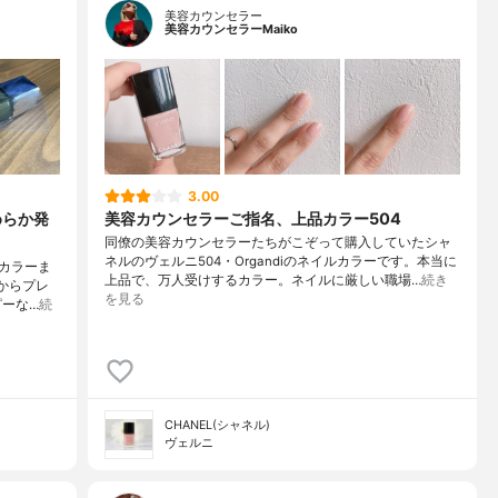
美容カウンセラー
美容カウンセラーMaiko
3.00
めらか発
美容カウンセラーご指名、上品カラー504
同僚の美容カウンセラーたちがこぞって購入していたシャ
ネルのヴェルニ504・Organdiのネイルカラーです。本当に
カラーま
上品で、万人受けするカラー。ネイルに厳しい職場…
続き
からプレ
を見る
ピーな…
続
CHANEL(シャネル)
ヴェルニ