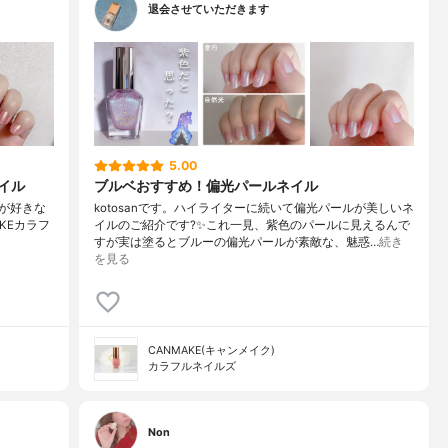
退会させていただきます
5.00
イル
ブルベおすすめ！偏光パールネイル
ルが好きな
kotosanです。ハイライターに続いて偏光パールが美しいネ
KEカラフ
イルのご紹介です?✨これ一見、紫色のパールに見えるんで
すが実は塗るとブルーの偏光パールが素敵な、魅惑…
続き
を見る
CANMAKE(キャンメイク)
カラフルネイルズ
Non