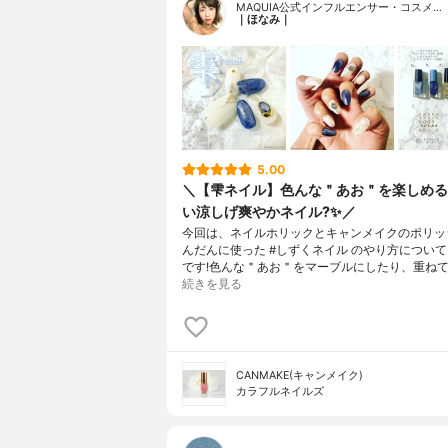
MAQUIA公式インフルエンサー・コスメ…
｜ほなみ｜
5.00
＼【雫ネイル】色んな＂あお＂を楽しめる
い涼しげ爽やかネイル?✨／
今回は、ネイルホリックとキャンメイクのポリッ
んだんに使った #しずくネイル のやり方につい
です!色んな＂あお＂をマーブルにしたり、重ねて
続きを見る
CANMAKE(キャンメイク)
カラフルネイルズ