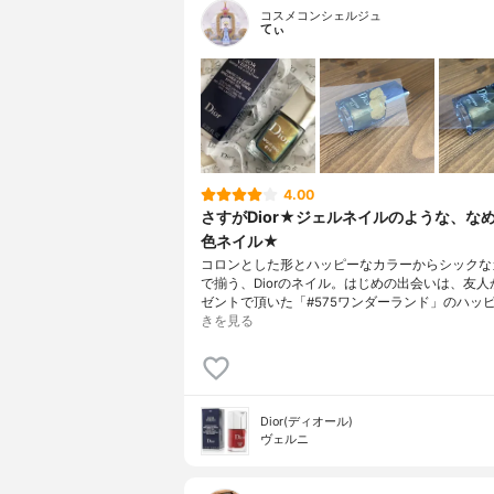
コスメコンシェルジュ
てぃ
4.00
さすがDior★ジェルネイルのような、な
色ネイル★
コロンとした形とハッピーなカラーからシックな
で揃う、Diorのネイル。はじめの出会いは、友人
ゼントで頂いた「#575ワンダーランド」のハッ
きを見る
Dior(ディオール)
ヴェルニ