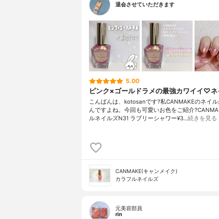
退会させていただきます
5.00
ピンク×ゴールドラメの最強カワイイ♡ネ
こんばんは、kotosanです?私CANMAKEのネイ
んですよね。今回も可愛いお色をご紹介?CANMA
ルネイルズN31 ラブリーシャワー¥3…
続きを見る
CANMAKE(キャンメイク)
カラフルネイルズ
元美容部員
rin