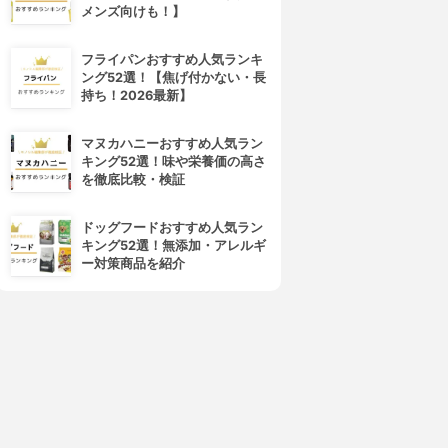
メンズ向けも！】
フライパンおすすめ人気ランキ
ング52選！【焦げ付かない・長
持ち！2026最新】
マヌカハニーおすすめ人気ラン
キング52選！味や栄養価の高さ
eauty World(ビューティーワ
BLUECROSS(ブルークロス)
を徹底比較・検証
ールド)
キューティクルリムーバー
イルインキューティクルプッ
3.15
ドッグフードおすすめ人気ラン
シャーペン
¥996
キング52選！無添加・アレルギ
3.15
(3)
ー対策商品を紹介
¥364