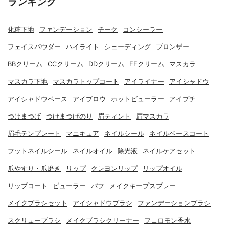
ランキング
化粧下地
ファンデーション
チーク
コンシーラー
フェイスパウダー
ハイライト
シェーディング
ブロンザー
BBクリーム
CCクリーム
DDクリーム
EEクリーム
マスカラ
マスカラ下地
マスカラトップコート
アイライナー
アイシャドウ
アイシャドウベース
アイブロウ
ホットビューラー
アイプチ
つけまつげ
つけまつげのり
眉ティント
眉マスカラ
眉毛テンプレート
マニキュア
ネイルシール
ネイルベースコート
フットネイルシール
ネイルオイル
除光液
ネイルケアセット
爪やすり・爪磨き
リップ
クレヨンリップ
リップオイル
リップコート
ビューラー
パフ
メイクキープスプレー
メイクブラシセット
アイシャドウブラシ
ファンデーションブラシ
スクリューブラシ
メイクブラシクリーナー
フェロモン香水