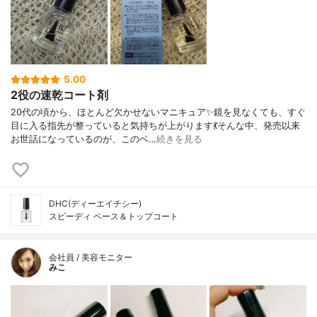
5.00
2役の速乾コート剤
20代の頃から、ほとんど欠かせないマニキュア✨鏡を見なくても、すぐ
目に入る指先が整っていると気持ちが上がります💃そんな中、発売以来
お世話になっているのが、このベ…
続きを見る
DHC(ディーエイチシー)
スピーディ ベース＆トップコート
会社員 / 美容モニター
みこ