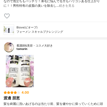
なので泡立ちもバッチリ！薄毛に悩んでる方もハリコシある仕上がり
に！！男性特有の皮脂の臭いを除去し…
続きを見る
Biove(ビオーブ)
フォーメン スキャルプクレンジング
看護師&美容・コスメ大好き
tomorin
4.00
渡邊 朋恵
髪を綺麗に洗いあげるのは当たり前、髪を健やかに保っていくために頭