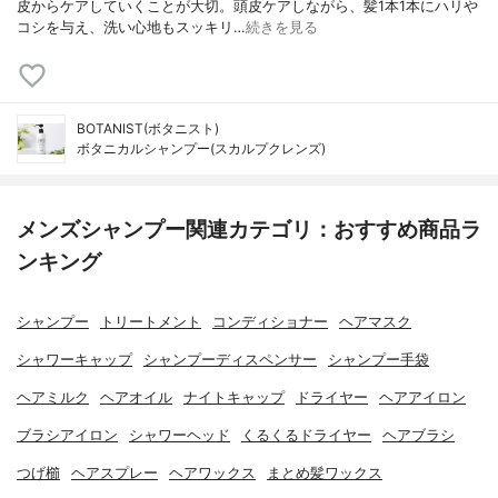
皮からケアしていくことが大切。頭皮ケアしながら、髪1本1本にハリや
コシを与え、洗い心地もスッキリ…
続きを見る
BOTANIST(ボタニスト)
ボタニカルシャンプー(スカルプクレンズ)
メンズシャンプー関連カテゴリ：おすすめ商品ラ
ンキング
シャンプー
トリートメント
コンディショナー
ヘアマスク
シャワーキャップ
シャンプーディスペンサー
シャンプー手袋
ヘアミルク
ヘアオイル
ナイトキャップ
ドライヤー
ヘアアイロン
ブラシアイロン
シャワーヘッド
くるくるドライヤー
ヘアブラシ
つげ櫛
ヘアスプレー
ヘアワックス
まとめ髪ワックス