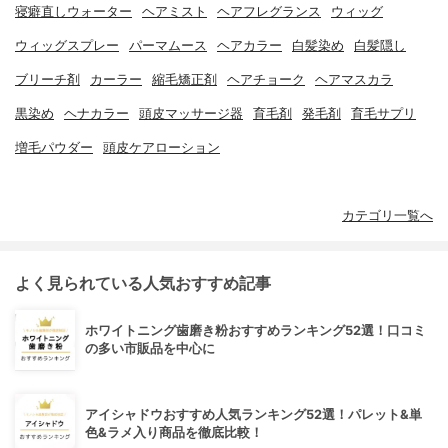
寝癖直しウォーター
ヘアミスト
ヘアフレグランス
ウィッグ
ウィッグスプレー
パーマムース
ヘアカラー
白髪染め
白髪隠し
ブリーチ剤
カーラー
縮毛矯正剤
ヘアチョーク
ヘアマスカラ
黒染め
ヘナカラー
頭皮マッサージ器
育毛剤
発毛剤
育毛サプリ
増毛パウダー
頭皮ケアローション
カテゴリ一覧へ
よく見られている人気おすすめ記事
ホワイトニング歯磨き粉おすすめランキング52選！口コミ
の多い市販品を中心に
アイシャドウおすすめ人気ランキング52選！パレット&単
色&ラメ入り商品を徹底比較！