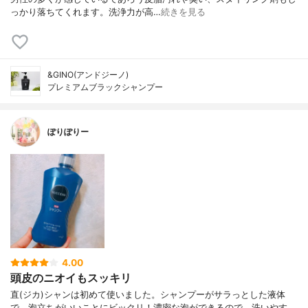
っかり落ちてくれます。洗浄力が高…
続きを見る
&GINO(アンドジーノ)
プレミアムブラックシャンプー
ぽりぽりー
4.00
頭皮のニオイもスッキリ
直(ジカ)シャンは初めて使いました。シャンプーがサラっとした液体
で、泡立ちがいいことにビックリ！濃密な泡ができるので、洗いやす