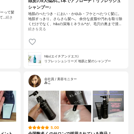
頭皮の5大悩みに1本でアプローチ！リフレッシュ
シャンプー♪
プーって髪
地肌のべたつき・におい・かゆみ・フケとべたつく髪に。
て…
続き
地肌すっきり。さらさら髪へ。 余分な皮脂や汚れを取り除
くだけでなく、h&sの深海ミネラル*が、毛穴の奥まで浸…
続きを見る
h&s(エイチアンドエス)
リフレッシュシリーズ 地肌と髪のシャンプー
会社員 / 美容モニター
みこ
5.00
メント
全国数多くのサロンで採用されている商品！