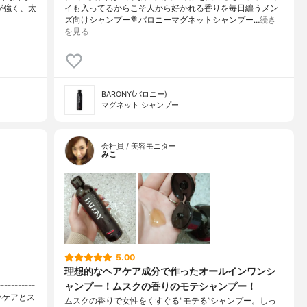
が強く、太
イも入ってるからこそ人から好かれる香りを毎日纏うメン
ズ向けシャンプー⁡💐バロニーマグネットシャンプー…
続き
を見る
BARONY(バロニー)
マグネット シャンプー
会社員 / 美容モニター
みこ
5.00
理想的なヘアケア成分で作ったオールインワンシ
ャンプー！ムスクの香りのモテシャンプー！
-------
いケアとス
ムスクの香りで女性をくすぐる"モテる”シャンプー。しっ