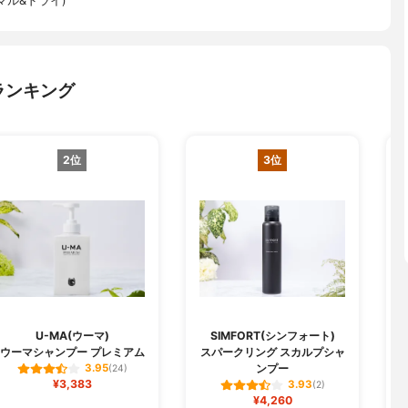
マル&ドライ)
ランキング
2位
3位
U-MA(ウーマ)
SIMFORT(シンフォート)
ウーマシャンプー プレミアム
スパークリング スカルプシャ
コ
ンプー
3.95
(24)
¥3,383
3.93
(2)
¥4,260