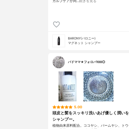
カルプケアが同…
続きを見る
BARONY(バロニー)
マグネット シャンプー
バドママ★フォロバ100◎
5.00
頭皮と髪をスッキリ洗いあげ優しく潤いを
シャンプー。
植物由来原料配合。ココヤシ、パームヤシ、トウ