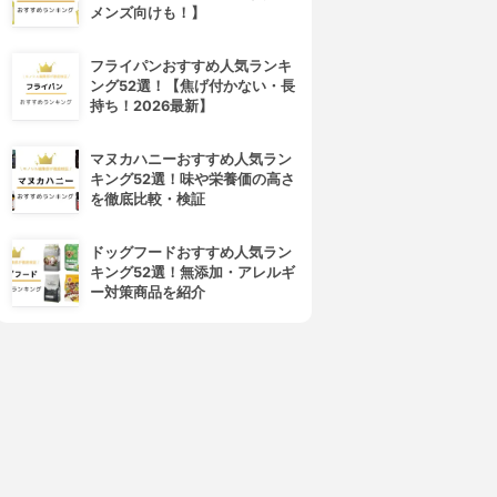
メンズ向けも！】
フライパンおすすめ人気ランキ
ング52選！【焦げ付かない・長
持ち！2026最新】
マヌカハニーおすすめ人気ラン
キング52選！味や栄養価の高さ
4位
5位
を徹底比較・検証
ドッグフードおすすめ人気ラン
キング52選！無添加・アレルギ
ー対策商品を紹介
MARO17(マーロ17)
ZIGEN(ジゲン)
ラーゲンシャンプーパーフェ
シャンプー&ボディーウォッシ
クトウォッシュ
ュ
3.93
3.92
(1)
(23)
¥1,944
¥4,642