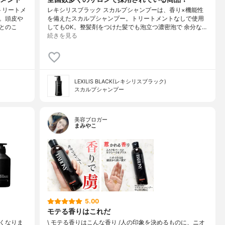
トリートメ
レキシリスブラック スカルプシャンプーは、香り×機能性
。頭皮や
を備えたスカルプシャンプー。トリートメントなしで使用
とのこ
してもOK。整髪剤をつけた髪でも泡立つ濃密泡で 余分な…
続きを見る
LEXILIS BLACK(レキシリスブラック)
スカルプシャンプー
美容ブロガー
まみやこ
5.00
モテる香りはこれだ
くなりま
\ モテる香りはこんな香り /⁡人の印象を決めるものに、ニオ