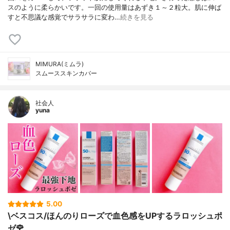
スのように柔らかいです。一回の使用量はあずき１～２粒大。肌に伸ば
すと不思議な感覚でサラサラに変わ…
続きを見る
MIMURA(ミムラ)
スムーススキンカバー
社会人
yuna
5.00
\ベスコス/ほんのりローズで血色感をUPするラロッシュポ
ゼ🌹