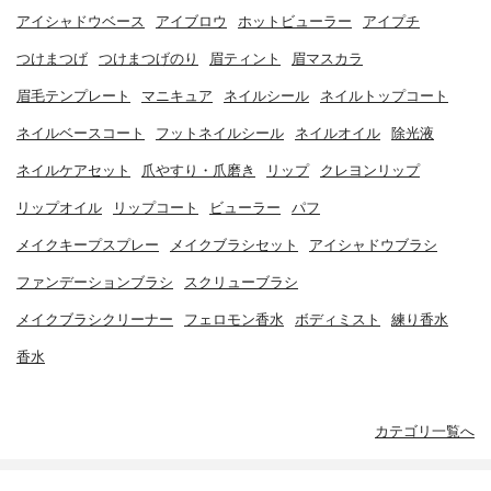
アイシャドウベース
アイブロウ
ホットビューラー
アイプチ
つけまつげ
つけまつげのり
眉ティント
眉マスカラ
眉毛テンプレート
マニキュア
ネイルシール
ネイルトップコート
ネイルベースコート
フットネイルシール
ネイルオイル
除光液
ネイルケアセット
爪やすり・爪磨き
リップ
クレヨンリップ
リップオイル
リップコート
ビューラー
パフ
メイクキープスプレー
メイクブラシセット
アイシャドウブラシ
ファンデーションブラシ
スクリューブラシ
メイクブラシクリーナー
フェロモン香水
ボディミスト
練り香水
香水
カテゴリ一覧へ