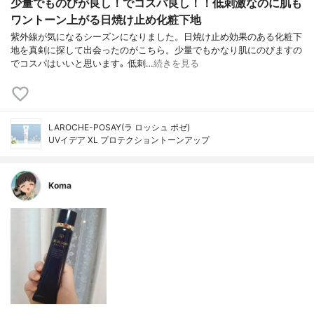
少量でものびが良し！でコスパ良し！！低刺激なのに肌も
ワントーン上がる日焼け止め化粧下地
紫外線が気になるシーズンになりました。日焼け止め効果のある化粧下
地を真剣に探して出会ったのがこちら。少量でもかなり肌にのびますの
でコスパはいいと思います｡ 低刺…
続きを見る
LAROCHE-POSAY(ラ ロッシュ ポゼ)
UVイデア XL プロテクショントーンアップ
Koma