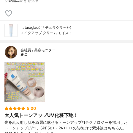
ク製品…
続きを見る
naturaglacé(ナチュラグラッセ)
メイクアップ クリーム モイスト
会社員 / 美容モニター
みこ
5.00
大人気トーンアップUV化粧下地！
光を乱反射し肌を綺麗に魅せるトーンアップ*1テクノロジーを採用した
トーンアップUV*1。SPF50+・PA++++の防御力で紫外線はもちろん、