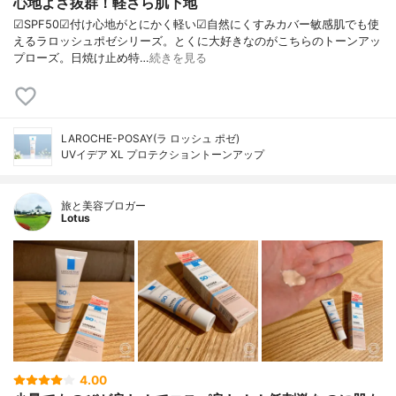
心地よさ抜群！軽さら肌下地
☑︎SPF50☑︎付け心地がとにかく軽い☑︎自然にくすみカバー敏感肌でも使
えるラロッシュポゼシリーズ。とくに大好きなのがこちらのトーンアッ
プローズ。日焼け止め特…
続きを見る
LAROCHE-POSAY(ラ ロッシュ ポゼ)
UVイデア XL プロテクショントーンアップ
旅と美容ブロガー
Lotus
4.00