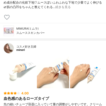
め成分配合の化粧下地🤍ムースぽいふわふわな下地で少量でよく伸びる
🌿肌の凸凹をちゃんと整えてくれる…
続きを見る
MIMURA(ミムラ)
スムーススキンカバー
コスメ好き主婦
minori
4.00
血色感のあるローズタイプ
先の細いチューブ容器に入っていて量の調整がしやすいです。クリーム