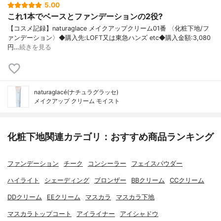
5.00
これ1本でベースとファンデーションの2役?
【コスメ記録】naturaglace メイクアップクリーム01番 〈化粧下地/フ
ァンデーション〉◆購入先:LOFT又は東急ハンズ etc◆購入金額:3,080
円…
続きを見る
naturaglacé(ナチュラグラッセ)
メイクアップ クリーム モイスト
化粧下地関連カテゴリ：おすすめ商品ランキング
ファンデーション
チーク
コンシーラー
フェイスパウダー
ハイライト
シェーディング
ブロンザー
BBクリーム
CCクリーム
DDクリーム
EEクリーム
マスカラ
マスカラ下地
マスカラトップコート
アイライナー
アイシャドウ