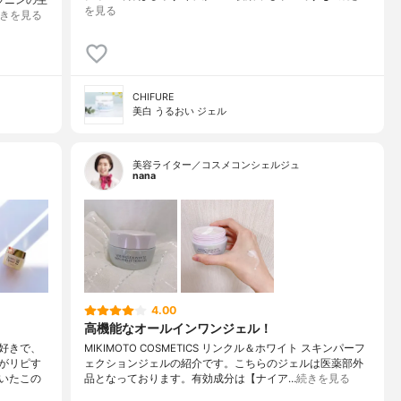
ラニンの生
を見る
きを見る
CHIFURE
美白 うるおい ジェル
美容ライター／コスメコンシェルジュ
nana
4.00
高機能なオールインワンジェル！
好きで、
MIKIMOTO COSMETICS リンクル＆ホワイト スキンパーフ
がリピす
ェクションジェルの紹介です。こちらのジェルは医薬部外
いたこの
品となっております。有効成分は【ナイア…
続きを見る