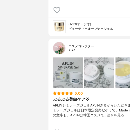
OZIO(オージオ)
ビューティーオープナージェル
コスメコレクター
もい
5.00
ぷるぷる美白ケア♡
APLINシミレーズジェルAPLINさまからいただ
ミレーズジェルは日本限定発売だそうで、Made in 
の文字も。APLINは韓国コスメで…
続きを見る