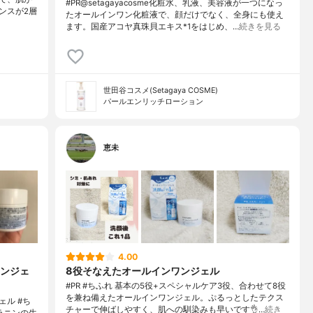
#PR@setagayacosme化粧水、乳液、美容液が一つになっ
ンスが2層
たオールインワン化粧液で、顔だけでなく、全身にも使え
ます。国産アコヤ真珠貝エキス*1をはじめ、…
続きを見る
世田谷コスメ(Setagaya COSME)
パールエンリッチローション
恵未
4.00
ンジェ
8役そなえたオールインワンジェル
#PR #ちふれ 基本の5役+スペシャルケア3役、合わせて8役
を兼ね備えたオールインワンジェル。ぷるっとしたテクス
ェル #ち
チャーで伸ばしやすく、肌への馴染みも早いです👌…
続き