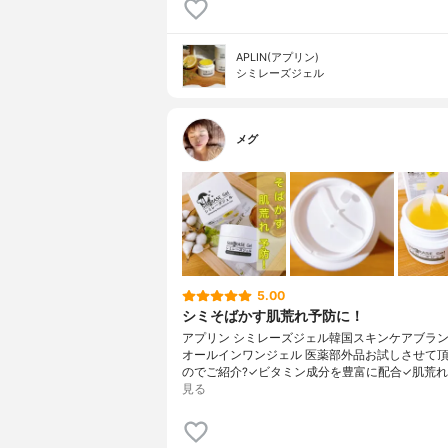
APLIN(アプリン)
シミレーズジェル
メグ
5.00
シミそばかす肌荒れ予防に！
アプリン シミレーズジェル韓国スキンケアブランド 
オールインワンジェル 医薬部外品お試しさせて
のでご紹介?✓ビタミン成分を豊富に配合✓肌荒れ
見る