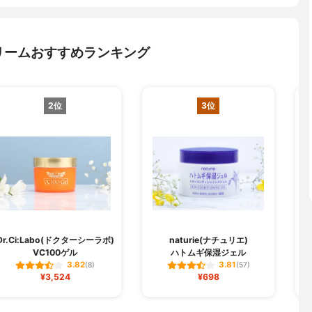
リームおすすめランキング
2位
3位
Dr.Ci:Labo(ドクターシーラボ)
naturie(ナチュリエ)
VC100ゲル
ハトムギ保湿ジェル
3.82
3.81
(8)
(57)
¥3,524
¥698