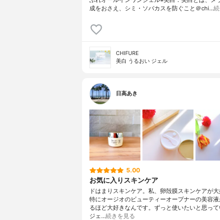
ふれオールインワンジェル※美白：美白とは、メ
成をおさえ、シミ・ソバカスを防ぐこと＠chi…
続
CHIFURE
美白 うるおい ジェル
日高あき
5.00
お気に入りスキンケア
ドはまりスキンケア。私、卵殻膜スキンケアが大
特にオージオのビューティーオープナーの美容液
るほど大好きなんです。ずっと使いたいと思って
ジェ…
続きを見る