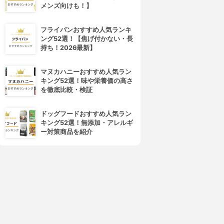
メンズ向けも！】
フライパンおすすめ人気ランキ
ング52選！【焦げ付かない・長
持ち！2026最新】
マヌカハニーおすすめ人気ラン
4位
5位
キング52選！味や栄養価の高さ
を徹底比較・検証
ドッグフードおすすめ人気ラン
キング52選！無添加・アレルギ
ー対策商品を紹介
CANADEL(カナデル)
Mediplus(メディプラス)
プレミアリフト
ゲル
3.81
3.81
(20)
(20)
¥3,344
¥4,070