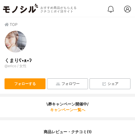
おすすめ商品がもらえる
クチコミポイ活サイト
TOP
くまりʕ•ᴥ•ʔ
@erico / 女性
フォローする
フォロワー
シェア
\🎁キャンペーン開催中/
キャンペーン一覧へ
商品レビュー・クチコミ(1)