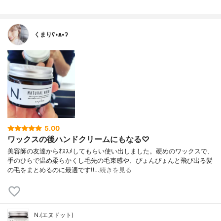
くまりʕ•ᴥ•ʔ
5.00
ワックスの後ハンドクリームにもなる♡
美容師の友達からｵｽｽﾒしてもらい使い出しました。硬めのワックスで、
手のひらで温め柔らかくし毛先の毛束感や、ぴょんぴょんと飛び出る髪
の毛をまとめるのに最適です‼…
続きを見る
N.(エヌドット)