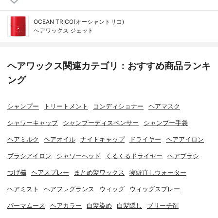
OCEAN TRICO(オーシャントリコ)
ヘアワックス ジェット
ヘアワックス関連カテゴリ：おすすめ商品ランキ
ング
シャンプー
トリートメント
コンディショナー
ヘアマスク
シャワーキャップ
シャンプーディスペンサー
シャンプー手袋
ヘアミルク
ヘアオイル
ナイトキャップ
ドライヤー
ヘアアイロン
ブラシアイロン
シャワーヘッド
くるくるドライヤー
ヘアブラシ
つげ櫛
ヘアスプレー
まとめ髪ワックス
寝癖直しウォーター
ヘアミスト
ヘアフレグランス
ウィッグ
ウィッグスプレー
パーマムース
ヘアカラー
白髪染め
白髪隠し
ブリーチ剤