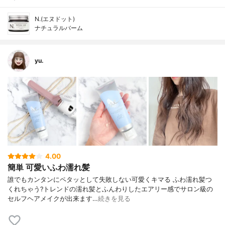
N.(エヌドット)
ナチュラルバーム
yu.
4.00
簡単 可愛いふわ濡れ髪
誰でもカンタンにペタッとして失敗しない 可愛くキマる ふわ濡れ髪つ
くれちゃう? トレンドの濡れ髪とふんわりしたエアリー感で サロン級の
セルフヘアメイクが出来ます…
続きを見る