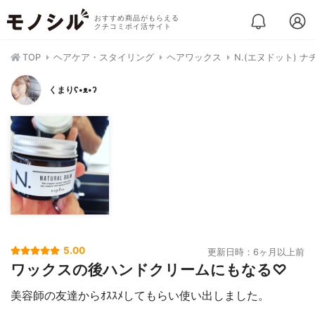
おすすめ商品がもらえる
クチコミポイ活サイト
TOP
ヘアケア・スタイリング
ヘアワックス
N.(エヌドット) 
くまりʕ•ᴥ•ʔ
5.00
更新日時：6ヶ月以上前
ワックスの後ハンドクリームにもなる♡
美容師の友達からｵｽｽﾒしてもらい使い出しました。