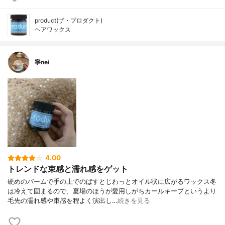
product(ザ・プロダクト)
ヘアワックス
寧nei
4.00
トレンドな束感と濡れ感をゲット
硬めのバームで手の上でのばすとじわっとオイル状に広がるワックス冬
は冷えて固まるので、夏場のほうが愛用しがちカールキープというより
毛先の濡れ感や束感を程よく演出し…
続きを見る