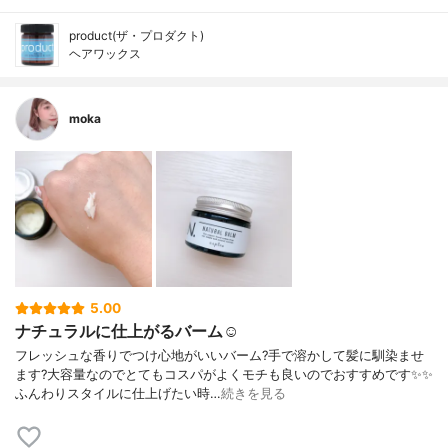
product(ザ・プロダクト)
ヘアワックス
moka
5.00
ナチュラルに仕上がるバーム☺️
フレッシュな香りでつけ心地がいいバーム?手で溶かして髪に馴染ませ
ます?大容量なのでとてもコスパがよくモチも良いのでおすすめです✨✨
ふんわりスタイルに仕上げたい時…
続きを見る