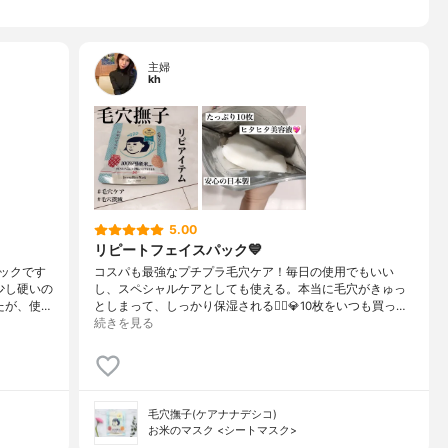
主婦
kh
5.00
リピートフェイスパック💙
ックです
コスパも最強なプチプラ毛穴ケア！毎日の使用でもいい
少し硬いの
し、スペシャルケアとしても使える。本当に毛穴がきゅっ
たが、使…
としまって、しっかり保湿される🙆‍♀️💎10枚をいつも買っ…
続きを見る
毛穴撫子(ケアナナデシコ)
お米のマスク <シートマスク>