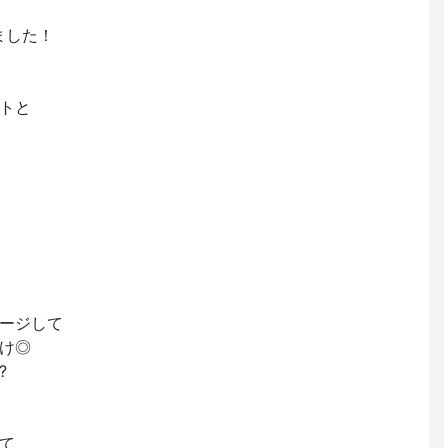
きました！
トと
ージして
け◎
?
て