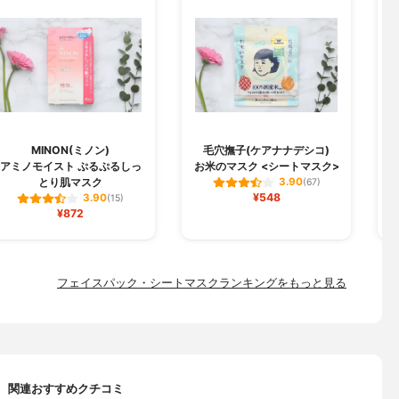
MINON(ミノン)
毛穴撫子(ケアナナデシコ)
B
アミノモイスト ぷるぷるしっ
お米のマスク <シートマスク>
とり肌マスク
3.90
(67)
¥548
3.90
(15)
¥872
フェイスパック・シートマスクランキングをもっと見る
関連おすすめクチコミ