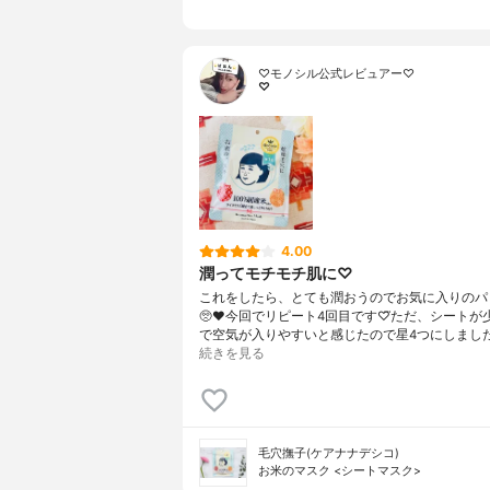
♡モノシル公式レビュアー♡
♡
4.00
潤ってモチモチ肌に♡
これをしたら、とても潤おうのでお気に入りのパ
🥺❤今回でリピート4回目です♡⃛ただ、シートが
で空気が入りやすいと感じたので星4つにしまし
続きを見る
毛穴撫子(ケアナナデシコ)
お米のマスク <シートマスク>