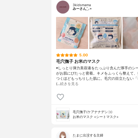
3kidsmama
みーさん¨̮⸝⋆
5.00
毛穴撫子 お米のマスク
◉しっとり弾力美容液をたっぷり含んだ厚手のシ
がお肌にぴたっと密着。キメをふっくら整えて、
つくほどもっちりした肌に。毛穴の目立たない「
(…
続きを見る
毛穴撫子(ケアナナデシコ)
お米のマスク <シートマスク>
たまに出没する主婦