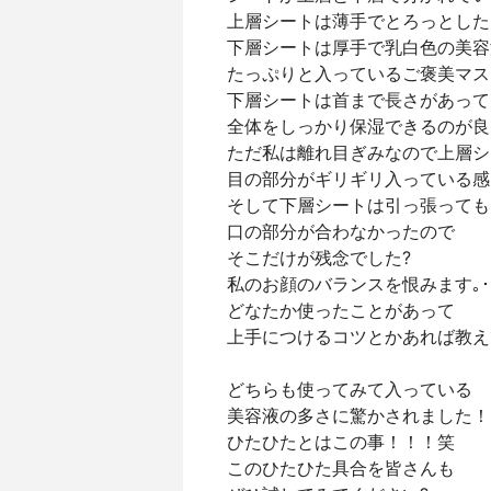
上層シートは薄手でとろっとした
下層シートは厚手で乳白色の美容
たっぷりと入っているご褒美マス
下層シートは首まで長さがあって
全体をしっかり保湿できるのが良
ただ私は離れ目ぎみなので上層シ
目の部分がギリギリ入っている感
そして下層シートは引っ張っても
口の部分が合わなかったので
そこだけが残念でした?
私のお顔のバランスを恨みます｡･*･:≡
どなたか使ったことがあって
上手につけるコツとかあれば教え
どちらも使ってみて入っている
美容液の多さに驚かされました！
ひたひたとはこの事！！！笑
このひたひた具合を皆さんも