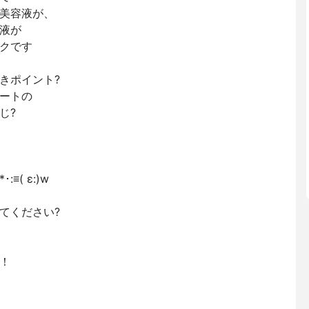
美容液が、
液が
クです
きポイント?
ートの
じ?
( ε:)w
てください?
！