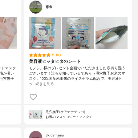
恵未
5.00
美容液ヒッタヒタのシート
ートマスク
モノシル様のプレゼント企画でいただきました😄有り難う
指が吸い
ございます！誰もが知っているであろう毛穴撫子お米のマ
毛穴無子
スク。100%国産米由来のライスセラム配合で、美容液ヒ
ッ…
続きを見る
毛穴撫子(ケアナナデシコ)
お米のマスク <シートマスク>
3kidsmama