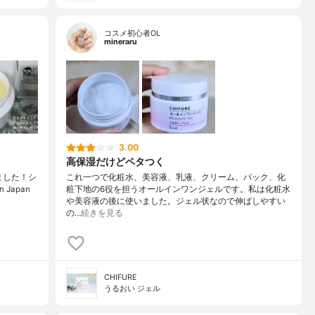
コスメ初心者OL
mineraru
3.00
高保湿だけどペタつく
きました！シ
これ一つで化粧水、美容液、乳液、クリーム、パック、化
Japan
粧下地の6役を担うオールインワンジェルです。私は化粧水
や美容液の後に使いました。ジェル状なので伸ばしやすい
の…
続きを見る
CHIFURE
うるおい ジェル