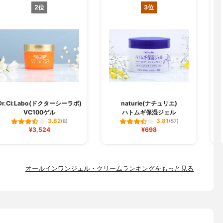
2位
3位
Dr.Ci:Labo(ドクターシーラボ)
naturie(ナチュリエ)
VC100ゲル
ハトムギ保湿ジェル
3.82
3.81
(8)
(57)
¥3,524
¥698
オールインワンジェル・クリームランキングをもっと見る