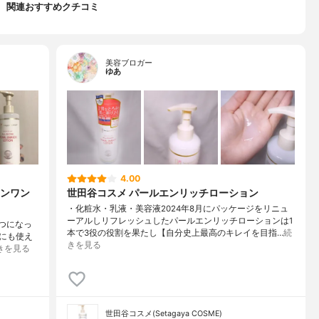
関連おすすめクチコミ
美容ブロガー
ゆあ
4.00
ンワン
世田谷コスメ パールエンリッチローション
・化粧水・乳液・美容液2024年8月にパッケージをリニュ
ーアルしリフレッシュしたパールエンリッチローションは1
一つになっ
本で3役の役割を果たし【自分史上最高のキレイを目指…
続
にも使え
きを見る
きを見る
世田谷コスメ(Setagaya COSME)