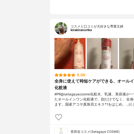
コスメと口コミが大好きな専業主婦
kirakiranoriko
5.00
全身に使えて時短ケアができる、オールイ
化粧液
#PR@setagayacosme化粧水、乳液、美容液が
たオールインワン化粧液で、顔だけでなく、全身
ます。国産アコヤ真珠貝エキス*1をはじめ、…
続
世田谷コスメ(Setagaya COSME)