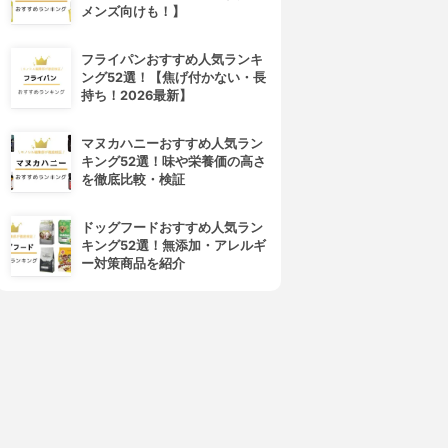
メンズ向けも！】
4位
5位
フライパンおすすめ人気ランキ
ング52選！【焦げ付かない・長
持ち！2026最新】
マヌカハニーおすすめ人気ラン
キング52選！味や栄養価の高さ
を徹底比較・検証
CANADEL(カナデル)
Mediplus(メディプラス)
プレミアリフト
ゲル
ドッグフードおすすめ人気ラン
3.81
3.81
(20)
(20)
キング52選！無添加・アレルギ
¥3,344
¥4,070
ー対策商品を紹介