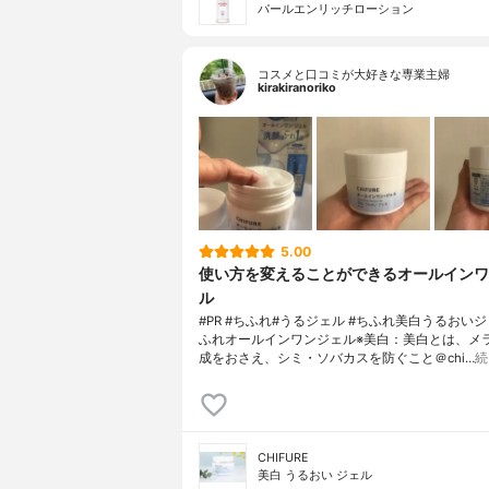
パールエンリッチローション
コスメと口コミが大好きな専業主婦
kirakiranoriko
5.00
使い方を変えることができるオールインワ
ル
#PR #ちふれ#うるジェル #ちふれ美白うるおいジ
ふれオールインワンジェル※美白：美白とは、メ
成をおさえ、シミ・ソバカスを防ぐこと＠chi…
続
CHIFURE
美白 うるおい ジェル