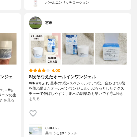
パールエンリッチローション
恵未
4.00
ンジェ
8役そなえたオールインワンジェル
#PR #ちふれ 基本の5役+スペシャルケア3役、合わせて8役
を兼ね備えたオールインワンジェル。ぷるっとしたテクス
ェル #ち
チャーで伸ばしやすく、肌への馴染みも早いです👌…
続き
ラニンの生
を見る
きを見る
CHIFURE
美白 うるおい ジェル