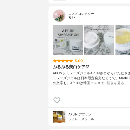
コスメコレクター
もい
5.00
ぷるぷる美白ケア♡
APLINシミレーズジェルAPLINさまからいただ
ミレーズジェルは日本限定発売だそうで、Made in 
の文字も。APLINは韓国コスメで…
続きを見る
APLIN(アプリン)
シミレーズジェル