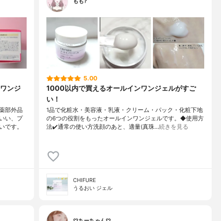
もも?
5.00
ワンジ
1000以内で買えるオールインワンジェルがすご
い！
薬部外品
1品で化粧水・美容液・乳液・クリーム・ パック・化粧下地
いい、プ
の6つの役割をもったオ ールインワンジェルです。 ◆使用方
いです。
法 ✔️通常の使い方 洗顔のあと、適量(真珠…
続きを見る
CHIFURE
うるおい ジェル
♡ちーちゃん♡