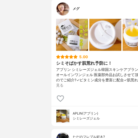
メグ
5.00
シミそばかす肌荒れ予防に！
アプリン シミレーズジェル韓国スキンケアブランド 
オールインワンジェル 医薬部外品お試しさせて
のでご紹介?✓ビタミン成分を豊富に配合✓肌荒れ
見る
APLIN(アプリン)
シミレーズジェル
ただのフレブル好き?