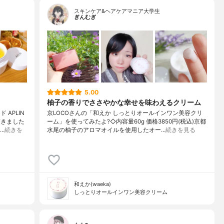
スキンケア&ヘアケアマニア大学生
ぎんむぎ
5.00
柚子の香りでささやかな幸せを味わえるクリーム
APLIN
京LOCOさんの「和えか しっとりオールインワン美容クリ
頂きました
ーム」を使ってみたよ?◇内容量60g 価格3850円(税込)京都
…
続きを
水尾の柚子のアロマオイルを使用したオー…
続きを見る
和えか(waeka)
しっとりオールインワン美容クリーム