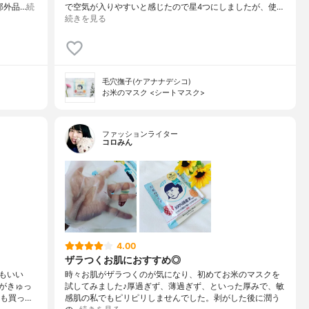
部外品…
続
で空気が入りやすいと感じたので星4つにしましたが、使…
続きを見る
毛穴撫子(ケアナナデシコ)
お米のマスク <シートマスク>
ファッションライター
コロみん
4.00
ザラつくお肌におすすめ◎
もいい
時々お肌がザラつくのが気になり、初めてお米のマスクを
がきゅっ
試してみました♪厚過ぎず、薄過ぎず、といった厚みで、敏
つも買っ…
感肌の私でもピリピリしませんでした。剥がした後に潤う