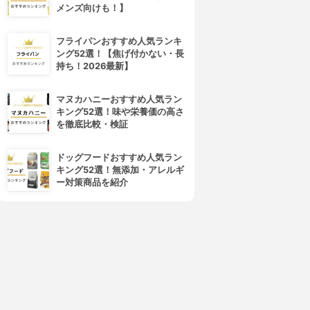
メンズ向けも！】
フライパンおすすめ人気ランキ
ング52選！【焦げ付かない・長
持ち！2026最新】
4位
5位
マヌカハニーおすすめ人気ラン
キング52選！味や栄養価の高さ
を徹底比較・検証
ドッグフードおすすめ人気ラン
キング52選！無添加・アレルギ
ー対策商品を紹介
arrier Repair(バリアリペア)
美人ぬか(BIJINNUKA)
シートマスク しっとり
純米パック
3.90
3.89
(1)
(2)
¥426
¥508