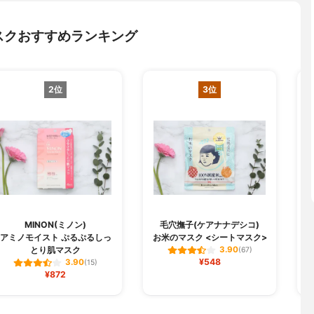
スクおすすめランキング
2位
3位
MINON(ミノン)
毛穴撫子(ケアナナデシコ)
B
アミノモイスト ぷるぷるしっ
お米のマスク <シートマスク>
とり肌マスク
3.90
(67)
¥548
3.90
(15)
¥872