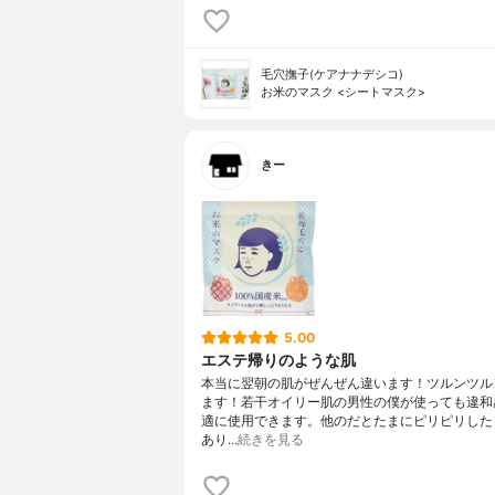
毛穴撫子(ケアナナデシコ)
お米のマスク <シートマスク>
きー
5.00
エステ帰りのような肌
本当に翌朝の肌がぜんぜん違います！ツルンツル
ます！若干オイリー肌の男性の僕が使っても違和
適に使用できます。他のだとたまにピリピリした
あり…
続きを見る