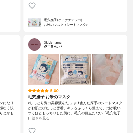
毛穴撫子(ケアナナデシコ)
お米のマスク <シートマスク>
3kidsmama
みーさん¨̮⸝⋆
5.00
毛穴撫子 お米のマスク
ンになり
◉しっとり弾力美容液をたっぷり含んだ厚手のシートマスク
感なく快
がお肌にぴたっと密着。キメをふっくら整えて、指が吸い
りとかも
つくほどもっちりした肌に。毛穴の目立たない「毛穴無子
(…
続きを見る