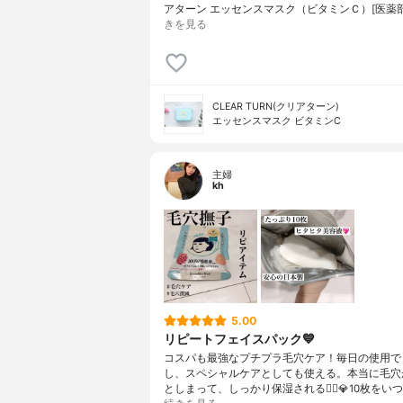
アターン エッセンスマスク（ビタミンＣ）[医薬
きを見る
CLEAR TURN(クリアターン)
エッセンスマスク ビタミンC
主婦
kh
5.00
リピートフェイスパック💙
コスパも最強なプチプラ毛穴ケア！毎日の使用で
し、スペシャルケアとしても使える。本当に毛穴
としまって、しっかり保湿される🙆‍♀️💎10枚をい