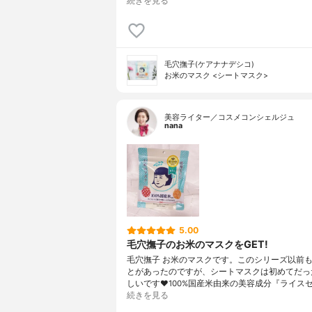
続きを見る
毛穴撫子(ケアナナデシコ)
お米のマスク <シートマスク>
美容ライター／コスメコンシェルジュ
nana
5.00
毛穴撫子のお米のマスクをGET!
毛穴撫子 お米のマスクです。このシリーズ以前
とがあったのですが、シートマスクは初めてだっ
しいです❤100%国産米由来の美容成分『ライス
続きを見る