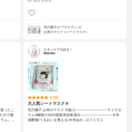
の…
続きを見る
毛穴撫子(ケアナナデシコ)
お米のマスク <シートマスク>
スキンケア大好き！
Maruko
5.00
大人気シートマスク☆
も使ったこ
毛穴撫子 お米のマスク 10枚入────────────ライスセ
たので嬉
ラム4種類の100%国産米由来成分────────────☆米
セラム』…
発酵液(うるおいを整える)☆米ぬか…
続きを見る