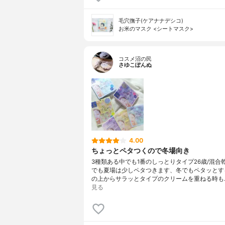
毛穴撫子(ケアナナデシコ)
お米のマスク <シートマスク>
コスメ沼の民
さゆこぽんぬ
4.00
ちょっとペタつくので冬場向き
3種類ある中でも1番のしっとりタイプ26歳/混合
でも夏場は少しペタつきます、冬でもペタッとす
の上からサラッとタイプのクリームを重ねる時も..
見る