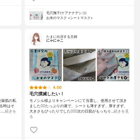
毛穴撫子(ケアナナデシコ)
お米のマスク <シートマスク>
たまに出没する主婦
にゃにゃこ
4.00
毛穴撲滅したい！
乾燥肌の私
モノシル様よりキャンペーンにて当選し、使用させて頂き
る時はそ
ました🙇‍♀️たっぷりの液で、シートも薄すぎず、厚すぎず、
.…
続きを
大きさもぴったりでした🙆🏻‍♀️次の日肌がもっちり…
続きを見
る