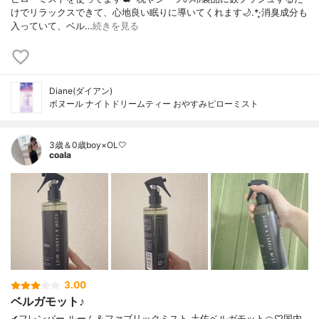
けでリラックスできて、心地良い眠りに導いてくれます🌙.*·̩͙消臭成分も
入っていて、ベル…
続きを見る
Diane(ダイアン)
ボヌール ナイトドリームティー おやすみピローミスト
3歳＆0歳boy×OL🤍
coala
3.00
ベルガモット♪
✔︎フレンバー ルーム＆ファブリックミスト 土佐ベルガモット🍊♡国内