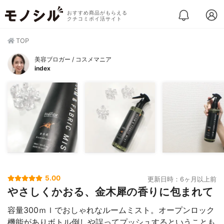
おすすめ商品がもらえる
クチコミポイ活サイト
TOP
美容ブロガー / コスメマニア
index
5.00
更新日時：6ヶ月以上前
やさしくかおる、金木犀の香りに包まれて
容量300ｍｌでおしゃれなルームミスト。オープンロック
機能がありボトル倒しや誤ってプッシュするということも