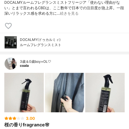
DOCALMYルームフレグランスミストフリージア「使わない理由がな
い」とまで言われるCBDは、ここ数年で日本での注目度が急上昇。一段
深いリラックス感を求める方に…
続きを見る
DOCALMY(ドゥカルミィ)
ルームフレグランスミスト
3歳＆0歳boy×OL🤍
coala
3.00
桜の香りfragrance🌸