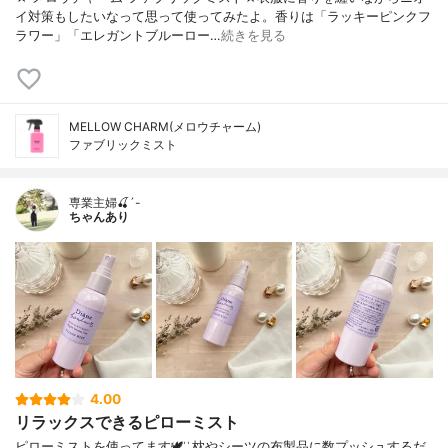
イ対策もしたいなって思って使ってみたよ。香りは「ラッキーピンクフ
ラワー」「エレガントブルーロー…
続きを見る
MELLOW CHARM(メロウチャーム)
ファブリックミスト
専業主婦🍒´-
ちゃんあり
4.00
リラックスできるピローミスト
ピローミストを使ってます🕊 ͗ ͗枕やシーツの布製品に数プッシュするだ