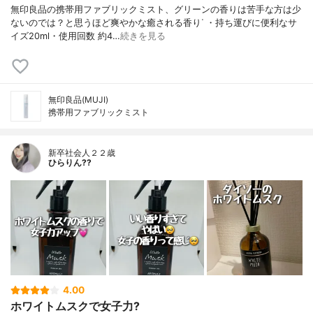
無印良品の携帯用ファブリックミスト、グリーンの香りは苦手な方は少
ないのでは？と思うほど爽やかな癒される香りᐝ ・持ち運びに便利なサ
イズ20ml・使用回数 約4…
続きを見る
無印良品(MUJI)
携帯用ファブリックミスト
新卒社会人２２歳
ひらりん??
4.00
ホワイトムスクで女子力?