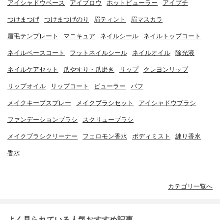
アイシャドウベース
アイブロウ
ホットビューラー
アイプチ
つけまつげ
つけまつげのり
眉ティント
眉マスカラ
眉毛テンプレート
マニキュア
ネイルシール
ネイルトップコート
ネイルベースコート
フットネイルシール
ネイルオイル
除光液
ネイルケアセット
爪やすり・爪磨き
リップ
クレヨンリップ
リップオイル
リップコート
ビューラー
パフ
メイクキープスプレー
メイクブラシセット
アイシャドウブラシ
ファンデーションブラシ
スクリューブラシ
メイクブラシクリーナー
フェロモン香水
ボディミスト
練り香水
香水
カテゴリ一覧へ
よく見られている人気おすすめ記事