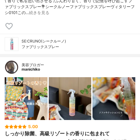
\ 香りで私を思い出させる /⁡⁡ふんわり甘く、香りで記憶を呼び起こすフ
ァブリックスプレー⁡⁡⁡💐シークルノーファブリックスプレーヴィタリーフ
シ0101⁡⁡この…
続きを見る
SE:CRUNO(シークルーノ)
ファブリックスプレー
美容ブロガー
manichiko
5.00
しっかり除菌、高級リゾートの香りに包まれて