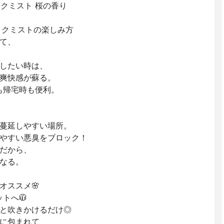
ックミスト 桜の香り
ックミストの楽しみ方
て、
したい時は、
爽快感が蘇る。
も帰宅時も便利。
蔓延しやすい場所。
やすい悪臭をブロック！
だから、
なる。
オススメ🌸
トへ🧥
ッと吹きかけるだけ◎
に包まれて