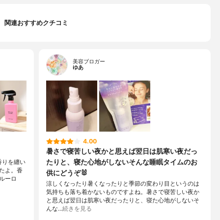
関連おすすめクチコミ
美容ブロガー
ゆあ
4.00
暑さで寝苦しい夜かと思えば翌日は肌寒い夜だっ
たりと、寝た心地がしないそんな睡眠タイムのお
香りを纏い
たよ。香
供にどうぞ🐰
ルーロ
涼しくなったり暑くなったりと季節の変わり目というのは
気持ちも落ち着かないものですよね。暑さで寝苦しい夜か
と思えば翌日は肌寒い夜だったりと、寝た心地がしないそ
んな…
続きを見る