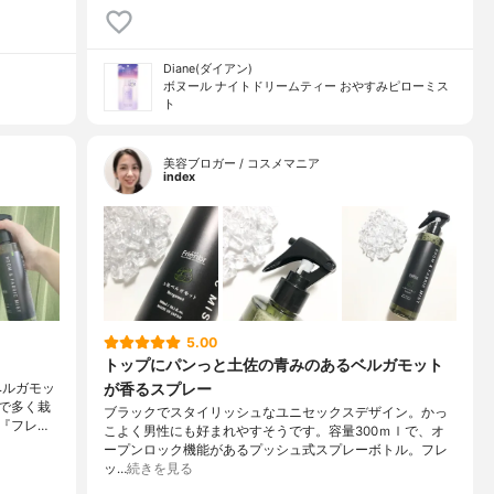
Diane(ダイアン)
ボヌール ナイトドリームティー おやすみピローミス
ト
美容ブロガー / コスメマニア
index
5.00
トップにパンっと土佐の青みのあるベルガモット
が香るスプレー
ベルガモッ
で多く栽
ブラックでスタイリッシュなユニセックスデザイン。かっ
『フレ…
こよく男性にも好まれやすそうです。容量300ｍｌで、オ
ープンロック機能があるプッシュ式スプレーボトル。フレ
ッ…
続きを見る