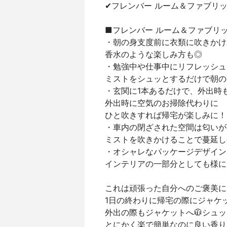
✔︎フレンバー ルーム＆ファブリ
■フレンバー ルーム＆ファブリ
・朝の身支度前に衣類に吹きかけ
香水のような楽しみ方も◎
・勉強中や仕事中にリフレッシュ
ミストをシュッとするだけで朝の
・玄関に1本あるだけで、外出時
外出時に空気のお掃除代わりに
ひと吹きすれば帰宅が楽しみに！
・車内の閉ざされた空間は匂いが
ミストを吹きかけることで蔓延し
・オシャレなパッケージデザイン
インテリアの一部分としても様に
これは頑張った自分へのご褒美に
1日の終わりに帰宅の際にジャケッ
外出の際もジャケットへ🧥シュ
とにかく楽で簡単なのに良い香り