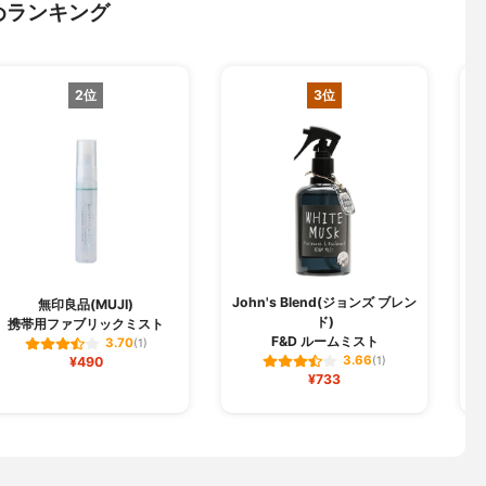
めランキング
2位
3位
John's Blend(ジョンズ ブレン
無印良品(MUJI)
ド)
携帯用ファブリックミスト
F&D ルームミスト
3.70
(1)
3.66
¥490
(1)
¥733