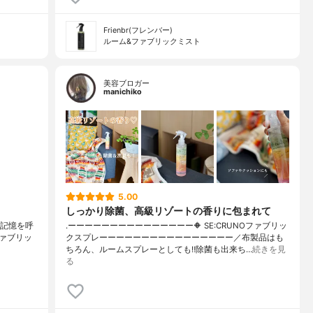
Frienbr(フレンバー)
ルーム&ファブリックミスト
美容ブロガー
manichiko
5.00
しっかり除菌、高級リゾートの香りに包まれて
で記憶を呼
.ーーーーーーーーーーーーーーー🔶 SE:CRUNOファブリッ
ファブリッ
クスプレーーーーーーーーーーーーーーーー／布製品はも
ちろん、ルームスプレーとしても‼︎除菌も出来ち…
続きを見
る