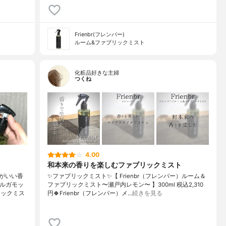
Frienbr(フレンバー)
ルーム&ファブリックミスト
化粧品好きな主婦
つくね
4.00
和本来の香りを楽しむファブリックミスト
がいい香
✨ファブリックミスト✨【 Frienbr（フレンバー）ルーム＆
ベルガモッ
ファブリックミスト〜瀬戸内レモン〜 】300ml 税込2,310
リックミス
円🍀Frienbr（フレンバー）メ…
続きを見る