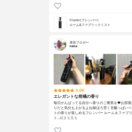
Frienbr(フレンバー)
ルーム&ファブリックミスト
美容ブロガー
nana
5.00
エレガントな柑橘の香り
毎日がんばってる自分へ香りのご褒美を❤お部屋
りだと気分も上がるよね😆ほろ苦く甘酸っぱい
トの香りが楽しめるフレンバー ルーム＆ファブ
ト…
続きを見る