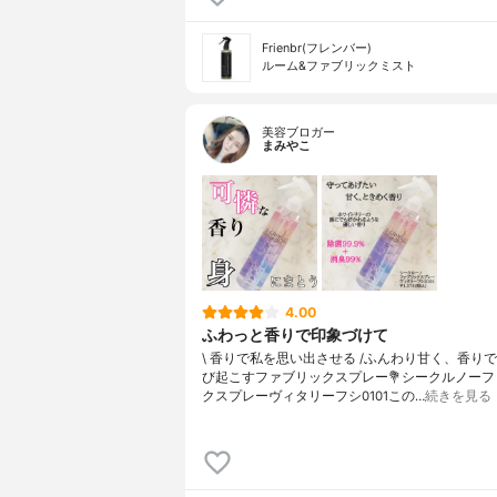
Frienbr(フレンバー)
ルーム&ファブリックミスト
美容ブロガー
まみやこ
4.00
ふわっと香りで印象づけて
\ 香りで私を思い出させる /⁡⁡ふんわり甘く、香り
び起こすファブリックスプレー⁡⁡⁡💐シークルノー
クスプレーヴィタリーフシ0101⁡⁡この…
続きを見る