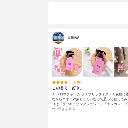
日高あき
4.00
この香り、好き。
☆ メロウチャーム ファブリックミスト☆衣服に
ながらニオイ対策もしたいなって思って使ってみ
りは「ラッキーピンクフラワー」「エレガントブ
ー…
続きを見る