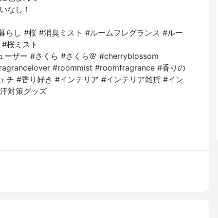
いなし！
ある暮らし #桜 #消臭ミスト #ルームフレグランス #ルー
a #桜ミスト
ューザー #さくら #さくら🌸 #cherryblossom
#fragrancelover #roommist #roomfragrance #香りの
ェチ #香り好き #インテリア #インテリア雑貨 #イン
冬こそ汗対策グッズ