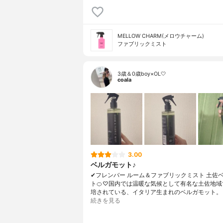
MELLOW CHARM(メロウチャーム)
ファブリックミスト
3歳＆0歳boy×OL🤍
coala
3.00
ベルガモット♪
✔︎フレンバー ルーム＆ファブリックミスト 土佐
ト🍊♡国内では温暖な気候として有名な土佐地域
培されている、イタリア生まれのベルガモット。
続きを見る