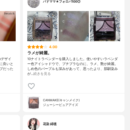
バドママ★フォロバ100◎
4.00
ラメが綺麗。
のデザイ
10ナイトラベンダーを購入しました。使いやすいラベンダ
に良いと
ー色アイシャドウで、プチプラなのに、ラメ、艶が綺麗。
プだった
しめ色のパープルも深みがあって、思ったより、肌馴染み
が…
続きを見る
CANMAKE(キャンメイク)
ジューシーピュアアイズ
花染 緋毬