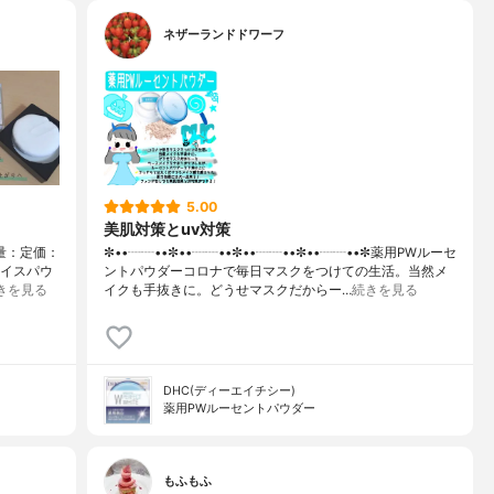
ネザーランドドワーフ
5.00
美肌対策とuv対策
容量：定価：
✼••┈┈••✼••┈┈••✼••┈┈••✼••┈┈••✼薬用PWルーセ
ェイスパウ
ントパウダーコロナで毎日マスクをつけての生活。当然メ
きを見る
イクも手抜きに。どうせマスクだからー…
続きを見る
DHC(ディーエイチシー)
薬用PWルーセントパウダー
もふもふ