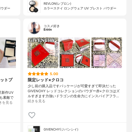
REVLON(レブロン)
パウダー
カラーステイ ロングウェア UV プレスト パウダー
コスメ好き
Eririn
5.00
マットプ
限定レッド×クロコ
少し前の購入品ですパッケージが可愛すぎて即決だった
GIVENCHY レッドコレクションのパウダー赤×クロコはズ
方里新作UV
ルすぎます力強いドラゴンの生命力にインスパイアフラ…
も素敵で
続きを見る
きを見る
GIVENCHY(ジバンシイ)