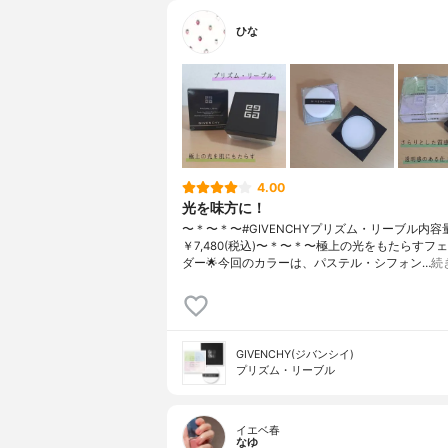
ひな
4.00
光を味方に！
〜＊〜＊〜#GIVENCHYプリズム・リーブル内
￥7,480(税込)〜＊〜＊〜極上の光をもたらすフ
ダー🌟今回のカラーは、パステル・シフォン…
続
GIVENCHY(ジバンシイ)
プリズム・リーブル
イエベ春
なゆ