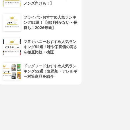
メンズ向けも！】
フライパンおすすめ人気ランキ
ング52選！【焦げ付かない・長
持ち！2026最新】
マヌカハニーおすすめ人気ラン
キング52選！味や栄養価の高さ
NLY MINERALS(オンリーミ
NARS(ナーズ)
を徹底比較・検証
ネラル)
ライトリフレクティングセッテ
マーブルフェイスパウダー シ
ィングパウダー プレスト N
ドッグフードおすすめ人気ラン
マー
3.94
(33)
キング52選！無添加・アレルギ
3.95
(7)
¥3,350
ー対策商品を紹介
¥4,950