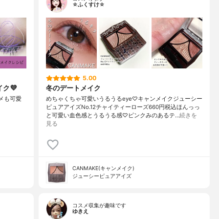
☆ふくすけ☆
5.00
ク💜
冬のデートメイク
ラメも可愛
めちゃくちゃ可愛いうるうるeye♡キャンメイクジューシー
ピュアアイズNo.12チャイティーローズ660円税込ほんっっ
と可愛い血色感とうるうる感♡ピンクみのあるテ…
続きを
見る
CANMAKE(キャンメイク)
ジューシーピュアアイズ
コスメ収集が趣味です
ゆきえ