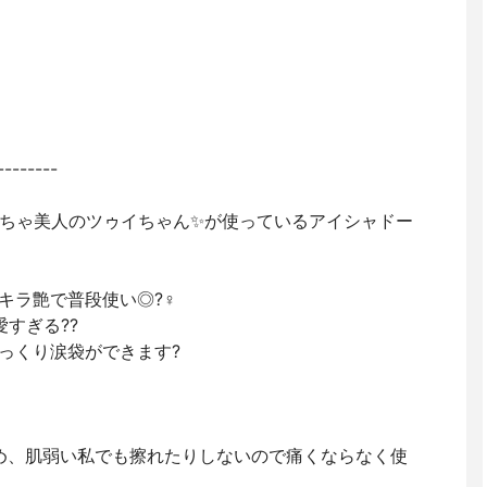
--------
ちゃくちゃ美人のツゥイちゃん✨が使っているアイシャドー
ラ艶で普段使い◎?‍♀️
愛すぎる??
ぷっくり涙袋ができます?
ため、肌弱い私でも擦れたりしないので痛くならなく使