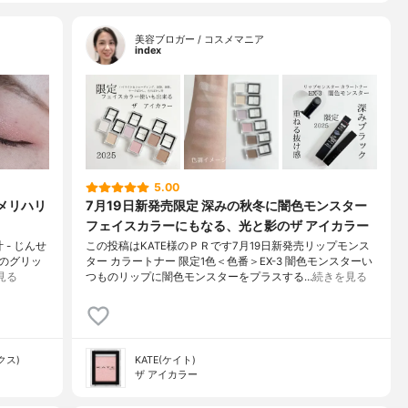
美容ブロガー / コスメマニア
index
5.00
とメリハリ
7月19日新発売限定 深みの秋冬に闇色モンスター
フェイスカラーにもなる、光と影のザ アイカラー
 - じんせ
この投稿はKATE様のＰＲです7月19日新発売リップモンス
類のグリッ
ター カラートナー 限定1色＜色番＞EX-3 闇色モンスターい
見る
つものリップに闇色モンスターをプラスする…
続きを見る
クス)
KATE(ケイト)
ザ アイカラー