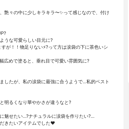
りも、艶々の中に少しキラキラ〜✨って感じなので、付け
P?
ような可愛らしい目元に?
すが！！物足りない⚡️?って方は涙袋の下に茶色いシ
幅広めで塗ると、垂れ目で可愛い雰囲気に?
ましたが、私の涙袋に最強に合うようで…私的ベスト
と明るくなり華やかさが違うなと?
に魅せたい…?ナチュラルに涙袋を作りたい?…
だきたいアイテムでした❤️