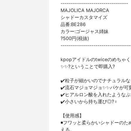
---------------------------------
MAJOLICA MAJORCA
シャドーカスタマイズ
品番:BE286
カラー:ゴージャス姉妹
?500円(税抜)
----------------------------------
kpopアイドルのtwiceのめ
✨✨?ということで即購入?
✔️粒子が細かいのでナチュラルなキ
✔️流石マジョマジョ✨✨パケが可
✔️ヒアルロン酸を入れたような
✔️小さいから持ち運び◎?‍♀️
【使用感】
◾️フワッと柔らかいシャドーの
える。