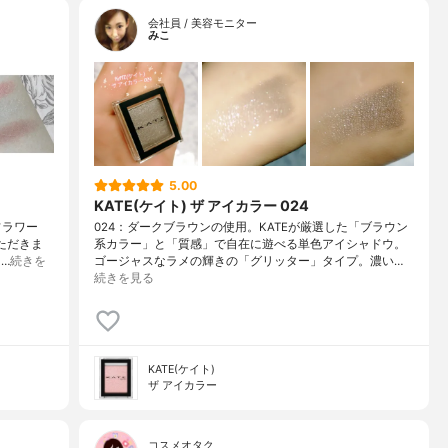
会社員 / 美容モニター
みこ
5.00
KATE(ケイト) ザ アイカラー 024
フラワー
024：ダークブラウンの使用。KATEが厳選した「ブラウン
ただきま
系カラー」と「質感」で自在に遊べる単色アイシャドウ。
…
続きを
ゴージャスなラメの輝きの「グリッター」タイプ。濃い…
続きを見る
KATE(ケイト)
ザ アイカラー
コスメオタク