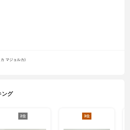
ョリカ マジョルカ)
キング
2位
3位