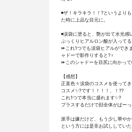
◾️ザ！キラキラ！！?というよ
た時に上品な目元に。
◾️涙袋に塗ると、艶が出て水光感U
ぷっくりヒアルロン酸が入ってる
⏩これ1つでも涙袋ヒアルができま
ャドーで影作りすると?‍♀️
⏩このシャドーを目尻に向かって
【感想】
正直色々涙袋のコスメを使ってき
コスメ✨?です！！！！、！??
これ1つで本当に盛れます✨?
プラスするだけで顔全体がぱーっ
派手は嫌だけど、もう少し華やか
という方には是非お試ししていた