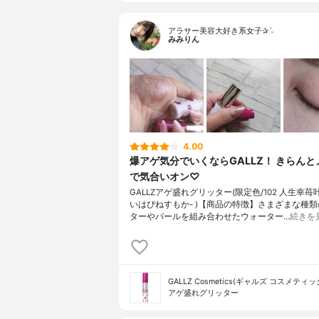
アラサー美容大好き系女子✰ˊ˗
みみりん
4.00
爆アゲ気分でいくならGALLZ！ きらん
で気合いオン♡
GALLZアゲ盛れグリッター(限定色/102 人生幸苺叶
いはぴねすもか- )【商品の特徴】さまざまな種
ターやパールを組み合わせたウォーター…
続きを
GALLZ Cosmetics(ギャルズ コスメティッ
アゲ盛れグリッター