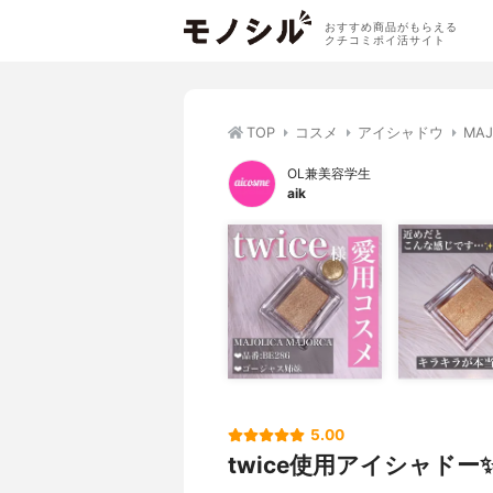
おすすめ商品がもらえる
クチコミポイ活サイト
TOP
コスメ
アイシャドウ
MA
OL兼美容学生
aik
5.00
twice使用アイシャドー