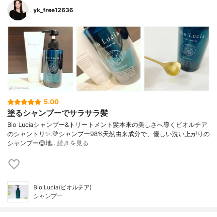
yk_free12636
5.00
塗るシャンプーでサラサラ髪
Bio Luciaシャンプー&トリートメント⁡髪本来の美しさへ導くビオルチア
のシャントリ✨⁡.💚シャンプー98%天然由来成分で、優しい洗い上がりの
シャンプー😊地…
続きを見る
Bio Lucia(ビオルチア)
シャンプー