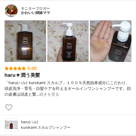
モニターブロガー
かわいい姉妹ママ
5.00
haru★潤う美髪
「haru(ハル) kurokami スカルプ」１００％天然由来成分にこだわり、
頭皮洗浄・育毛・白髪ケアを叶えるオールインワンシャンプーです。顔
の皮膚は頭皮と繋…
続きを見る
haru(ハル)
kurokami スカルプシャンプー