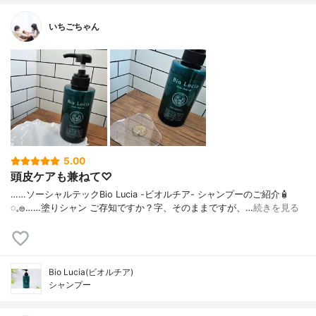
いちごちゃん
5.00
頭皮ケアも兼ねて♡
……⁡⁡⁡ソーシャルテックBio Lucia -ビオルチア- シャンプー⁡のご紹介🧴‎
◌𓈒𓐍⁡……⁡⁡⁡⁡塗りシャン ご存知ですか？⁡⁡⁡⁡字、そのままですが、…
続きを見る
Bio Lucia(ビオルチア)
シャンプー