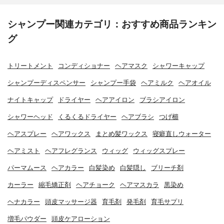
シャンプー関連カテゴリ：おすすめ商品ランキン
グ
トリートメント
コンディショナー
ヘアマスク
シャワーキャップ
シャンプーディスペンサー
シャンプー手袋
ヘアミルク
ヘアオイル
ナイトキャップ
ドライヤー
ヘアアイロン
ブラシアイロン
シャワーヘッド
くるくるドライヤー
ヘアブラシ
つげ櫛
ヘアスプレー
ヘアワックス
まとめ髪ワックス
寝癖直しウォーター
ヘアミスト
ヘアフレグランス
ウィッグ
ウィッグスプレー
パーマムース
ヘアカラー
白髪染め
白髪隠し
ブリーチ剤
カーラー
縮毛矯正剤
ヘアチョーク
ヘアマスカラ
黒染め
ヘナカラー
頭皮マッサージ器
育毛剤
発毛剤
育毛サプリ
増毛パウダー
頭皮ケアローション