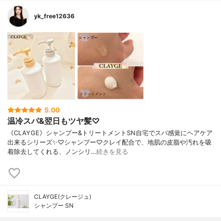
yk_free12636
5.00
温冷スパ&翌日もツヤ髪♡
《CLAYGE》シャンプー&トリートメントSN自宅でスパ感覚にヘアケア
出来るシリーズ✨♡シャンプー♡クレイ配合で、地肌の皮脂や汚れを吸
着除去してくれる、ノンシリ…
続きを見る
CLAYGE(クレージュ)
シャンプー SN