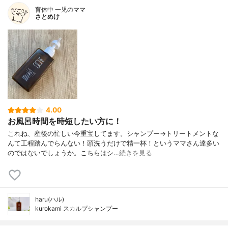
育休中 一児のママ
さとめけ
4.00
お風呂時間を時短したい方に！
これね、産後の忙しい今重宝してます。シャンプー→トリートメントな
んて工程踏んでらんない！頭洗うだけで精一杯！というママさん達多い
のではないでしょうか。こちらはシ…
続きを見る
haru(ハル)
kurokami スカルプシャンプー