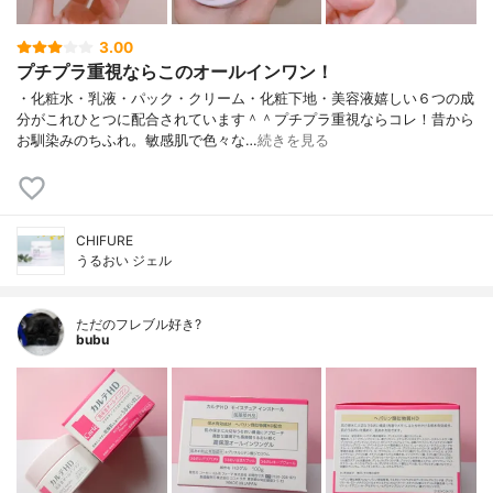
3.00
プチプラ重視ならこのオールインワン！
・化粧水・乳液・パック・クリーム・化粧下地・美容液嬉しい６つの成
分がこれひとつに配合されています＾＾プチプラ重視ならコレ！昔から
お馴染みのちふれ。敏感肌で色々な…
続きを見る
CHIFURE
うるおい ジェル
ただのフレブル好き?
bubu