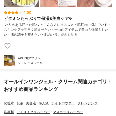
4.00
ビタミンたっぷりで保湿&美白ケア✨
"ハリのある潤った肌へ"＊こんな方にオススメ・肌荒れに悩んでいる・
スキンケアを手早く済ませたい・一つのアイテムで美白も保湿もした
い・肌の調子を整えたい・肌のハリ…
続きを見る
APLIN(アプリン)
シミレーズジェル
オールインワンジェル・クリーム関連カテゴリ：
おすすめ商品ランキング
化粧水
乳液
美容液
導入液
ナイトパウダー
クレンジング
洗顔料
アイメイクリムーバー
マスカラリムーバー