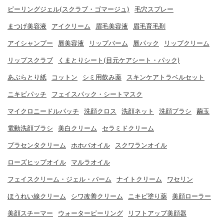
ピーリングジェル(スクラブ・ゴマージュ)
毛穴スプレー
まつげ美容液
アイクリーム
眉毛美容液
眉毛育毛剤
アイシャンプー
唇美容液
リップバーム
唇パック
リップクリーム
リップスクラブ
くまとりシート(目元ケアシート・パック)
あぶらとり紙
コットン
シミ用飲み薬
スキンケアトラベルセット
ニキビパッチ
フェイスパック・シートマスク
マイクロニードルパッチ
洗顔クロス
洗顔ネット
洗顔ブラシ
繭玉
電動洗顔ブラシ
美白クリーム
セラミドクリーム
プラセンタクリーム
ホホバオイル
スクワランオイル
ローズヒップオイル
マルラオイル
フェイスクリーム・ジェル・バーム
ナイトクリーム
ワセリン
ほうれい線クリーム
シワ改善クリーム
ニキビ塗り薬
美顔ローラー
美顔スチーマー
ウォーターピーリング
リフトアップ美顔器