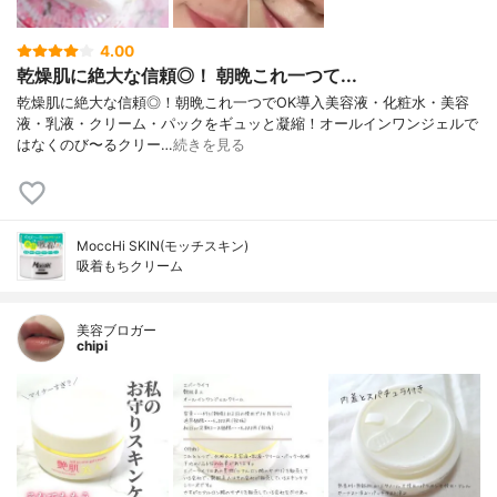
4.00
乾燥肌に絶大な信頼◎！ 朝晩これ一つて...
乾燥肌に絶大な信頼◎！朝晩これ一つでOK導入美容液・化粧水・美容
液・乳液・クリーム・パックをギュッと凝縮！オールインワンジェルで
はなくのび〜るクリー…
続きを見る
MoccHi SKIN(モッチスキン)
吸着もちクリーム
美容ブロガー
chipi