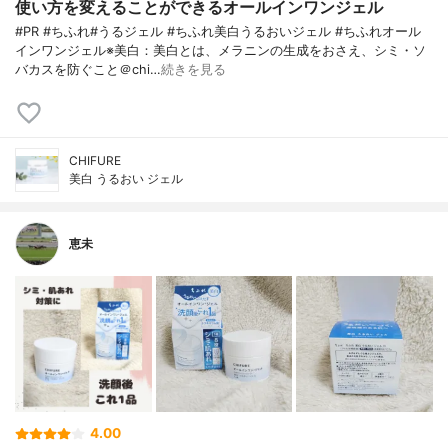
使い方を変えることができるオールインワンジェル
#PR #ちふれ#うるジェル #ちふれ美白うるおいジェル #ちふれオール
インワンジェル※美白：美白とは、メラニンの生成をおさえ、シミ・ソ
バカスを防ぐこと＠chi…
続きを見る
CHIFURE
美白 うるおい ジェル
恵未
4.00