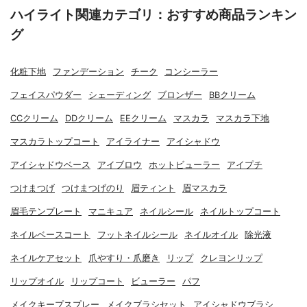
ハイライト関連カテゴリ：おすすめ商品ランキン
グ
化粧下地
ファンデーション
チーク
コンシーラー
フェイスパウダー
シェーディング
ブロンザー
BBクリーム
CCクリーム
DDクリーム
EEクリーム
マスカラ
マスカラ下地
マスカラトップコート
アイライナー
アイシャドウ
アイシャドウベース
アイブロウ
ホットビューラー
アイプチ
つけまつげ
つけまつげのり
眉ティント
眉マスカラ
眉毛テンプレート
マニキュア
ネイルシール
ネイルトップコート
ネイルベースコート
フットネイルシール
ネイルオイル
除光液
ネイルケアセット
爪やすり・爪磨き
リップ
クレヨンリップ
リップオイル
リップコート
ビューラー
パフ
メイクキープスプレー
メイクブラシセット
アイシャドウブラシ