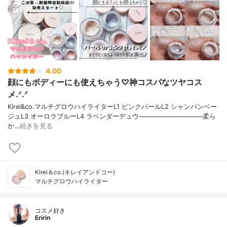
4.00
顔にもボディーにも使えちゃう♡神コスパなツヤコス
メ.ᐟ.ᐟ
Kirei&co.マルチグロウハイライターL1 ピンクパールL2 シャンパンベー
ジュL3 オーロラブルーL4 ラベンダーデュウ──────────────柔ら
か…
続きを見る
Kirei＆co.(キレイアンドコー)
マルチグロウハイライター
コスメ好き
Eririn