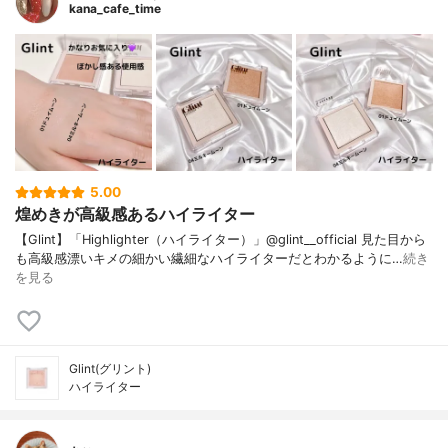
kana_cafe_time
5.00
煌めきが高級感あるハイライター
【Glint】「Highlighter（ハイライター）」@glint__official 見た目から
も高級感漂いキメの細かい繊細なハイライターだとわかるように…
続き
を見る
Glint(グリント)
ハイライター