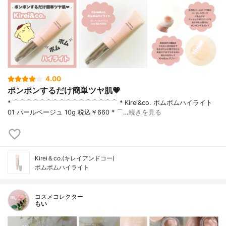
4.00
ポンポンするだけ簡単ツヤ肌💗
* ⌒⌒⌒⌒⌒⌒⌒⌒⌒⌒⌒⌒⌒⌒⌒⌒ * Kirei&co. ポムポムハイライト
01 パールベージュ 10g 税込￥660 * ⌒…
続きを見る
Kirei＆co.(キレイアンドコー)
ポムポムハイライト
コスメコレクター
もい