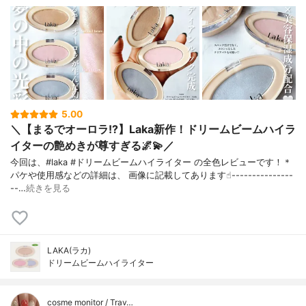
5.00
＼【まるでオーロラ!?】Laka新作！ドリームビームハイラ
イターの艶めきが尊すぎる🌌💫／
今回は、#laka #ドリームビームハイライター の全色レビューです！＊
パケや使用感などの詳細は、 画像に記載してあります☝︎---------------
--…
続きを見る
LAKA(ラカ)
ドリームビームハイライター
cosme monitor / Trav…