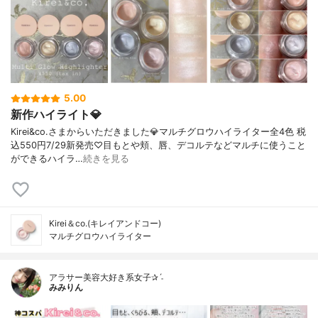
5.00
新作ハイライト💎
Kirei&co.さまからいただきました💎マルチグロウハイライター全4色 税
込550円7/29新発売♡目もとや頬、唇、デコルテなどマルチに使うこと
ができるハイラ…
続きを見る
Kirei＆co.(キレイアンドコー)
マルチグロウハイライター
アラサー美容大好き系女子✰ˊ˗
みみりん