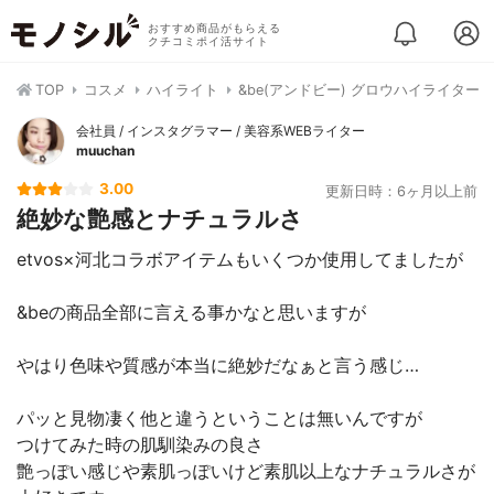
おすすめ商品がもらえる
クチコミポイ活サイト
TOP
コスメ
ハイライト
&be(アンドビー) グロウハイライター
会社員 / インスタグラマー / 美容系WEBライター
muuchan
3.00
更新日時：6ヶ月以上前
絶妙な艶感とナチュラルさ
etvos×河北コラボアイテムもいくつか使用してましたが
&beの商品全部に言える事かなと思いますが
やはり色味や質感が本当に絶妙だなぁと言う感じ…
パッと見物凄く他と違うということは無いんですが
つけてみた時の肌馴染みの良さ
艶っぽい感じや素肌っぽいけど素肌以上なナチュラルさが