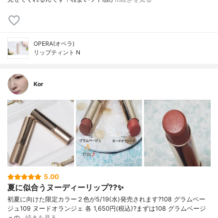
OPERA(オペラ)
リップティント N
Kor
5.00
夏に似合うヌーディーリップ??✨
初夏に向けた限定カラー２色が5/19(水)発売されます?108 グラムベー
ジュ109 ヌードオランジェ 各 1,650円(税込)?まずは108 グラムベージ
ュの…
続きを見る