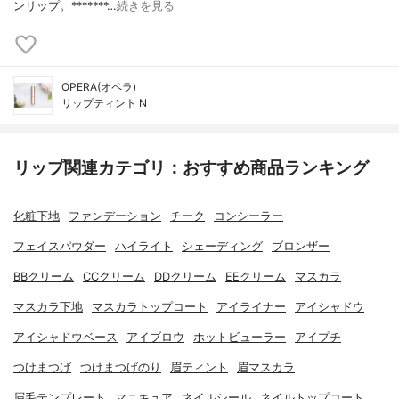
ンリップ。*******…
続きを見る
OPERA(オペラ)
リップティント N
リップ関連カテゴリ：おすすめ商品ランキング
化粧下地
ファンデーション
チーク
コンシーラー
フェイスパウダー
ハイライト
シェーディング
ブロンザー
BBクリーム
CCクリーム
DDクリーム
EEクリーム
マスカラ
マスカラ下地
マスカラトップコート
アイライナー
アイシャドウ
アイシャドウベース
アイブロウ
ホットビューラー
アイプチ
つけまつげ
つけまつげのり
眉ティント
眉マスカラ
眉毛テンプレート
マニキュア
ネイルシール
ネイルトップコート