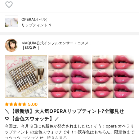
OPERA(オペラ)
リップティント N
MAQUIA公式インフルエンサー・コスメ…
｜ほなみ｜
5.00
＼【最新版】大人気OPERAリップティント?全部見せ
♡【全色スウォッチ】／
今回は、今月19日にも新色が発売されましたね！そう！opera オペラリ
ップティント の全色スウォッチです！✨既存色はもちろん、限定色まで
コツコツ コツコツ せ…
続きを見る