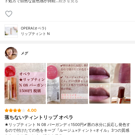
ト処方で自然な血色感が持続…
続きを見る
OPERA(オペラ)
リップティント N
メグ
4.00
落ちないティントリップ オペラ
★リップティント N 08 バーガンディ1500円✔︎唇の水分に反応し発色す
るので付けたての色をキープ『ルージュ×ティント÷オイル』3つの質感