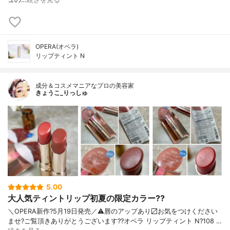
OPERA(オペラ)
リップティント N
成分＆コスメマニアなプロの美容家
きょうこ_りっしゅ
5.00
大人気ティントリップ初夏の限定カラー??
＼OPERA新作?5月19日発売／ ⚠️唇のアップあり〼 お気をつけください
ませ? ご覧頂きありがとうございます? ?オペラ リップティント N ?108 …