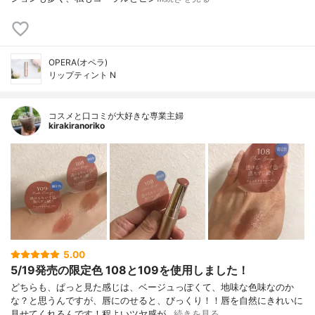
OPERA(オペラ)
リップティント N
コスメと口コミが大好きな専業主婦
kirakiranoriko
5.00
5/19発売の限定色 108と109を使用しました！
どちらも、ぱっと見た感じは、ベージュっぽくて、地味な色味なのか
な？と思うんですが、唇にのせると、びっくり！！唇を自然にきれいに
見せてくれるんです！程よいツヤ感が…
続きを見る