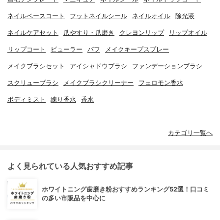
ネイルベースコート
フットネイルシール
ネイルオイル
除光液
ネイルケアセット
爪やすり・爪磨き
クレヨンリップ
リップオイル
リップコート
ビューラー
パフ
メイクキープスプレー
メイクブラシセット
アイシャドウブラシ
ファンデーションブラシ
スクリューブラシ
メイクブラシクリーナー
フェロモン香水
ボディミスト
練り香水
香水
カテゴリ一覧へ
よく見られている人気おすすめ記事
ホワイトニング歯磨き粉おすすめランキング52選！口コミ
の多い市販品を中心に