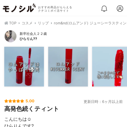
おすすめ商品がもらえる
クチコミポイ活サイト
TOP
コスメ
リップ
rom&nd(ロムアンド) ジューシーラスティ
新卒社会人２２歳
ひらりん??
5.00
更新日時：6ヶ月以上前
高発色続くティント
こんにちは☺️
ひらりんです?