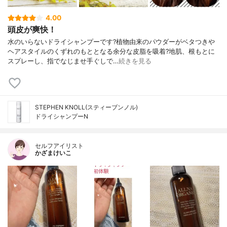
4.00
頭皮が爽快！
水のいらないドライシャンプーです?植物由来のパウダーがベタつきや
ヘアスタイルのくずれのもととなる余分な皮脂を吸着?地肌、根もとに
スプレーし、指でなじませ手ぐしで…
続きを見る
STEPHEN KNOLL(スティーブンノル)
ドライシャンプーN
セルフアイリスト
かざまけいこ