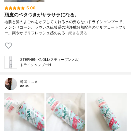
5.00
頭皮のベタつきがサラサラになる。
地肌と髪のよごれをオフしてくれる水の要らないドライシャンプーで、
ノンシリコーン。ラウレス硫酸系の洗浄成分無配合のサルフェートフリ
ー。爽やかでリフレッシュ感のある…
続きを見る
STEPHEN KNOLL(スティーブンノル)
ドライシャンプーN
韓国コスメ
aqua