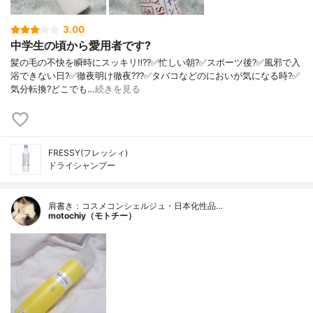
3.00
中学生の頃から愛用者です?
髪の毛の不快を瞬時にスッキリ‼️??✅忙しい朝?✅スポーツ後?✅風邪で入
浴できない日?✅徹夜明け徹夜???✅タバコなどのにおいが気になる時?✅
気分転換?どこでも…
続きを見る
FRESSY(フレッシィ)
ドライシャンプー
肩書き：コスメコンシェルジュ・日本化性品…
motochiy（モトチー）