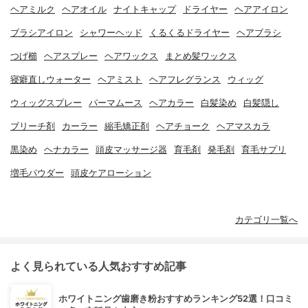
ヘアミルク
ヘアオイル
ナイトキャップ
ドライヤー
ヘアアイロン
ブラシアイロン
シャワーヘッド
くるくるドライヤー
ヘアブラシ
つげ櫛
ヘアスプレー
ヘアワックス
まとめ髪ワックス
寝癖直しウォーター
ヘアミスト
ヘアフレグランス
ウィッグ
ウィッグスプレー
パーマムース
ヘアカラー
白髪染め
白髪隠し
ブリーチ剤
カーラー
縮毛矯正剤
ヘアチョーク
ヘアマスカラ
黒染め
ヘナカラー
頭皮マッサージ器
育毛剤
発毛剤
育毛サプリ
増毛パウダー
頭皮ケアローション
カテゴリ一覧へ
よく見られている人気おすすめ記事
ホワイトニング歯磨き粉おすすめランキング52選！口コミ