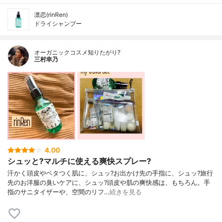
凛恋(rinRen)
ドライシャンプー
オーガニックコスメ知りたがり?
三村幸乃
4.00
シュッと?マルチに使える爽快スプレー?
汗かく頭皮やベタつく肌に、シュッ?お出かけ先の手指に、シュッ?旅行
先のお洋服の臭いケアに、シュッ?頭皮や肌の爽快感は、もちろん。手
指のサニタイザーや、空間のリフ…
続きを見る