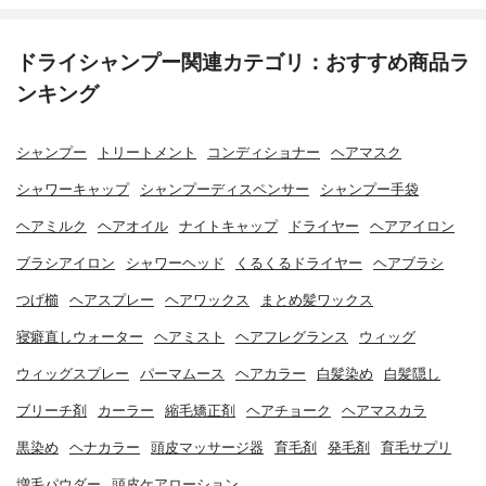
ドライシャンプー関連カテゴリ：おすすめ商品ラ
ンキング
シャンプー
トリートメント
コンディショナー
ヘアマスク
シャワーキャップ
シャンプーディスペンサー
シャンプー手袋
ヘアミルク
ヘアオイル
ナイトキャップ
ドライヤー
ヘアアイロン
ブラシアイロン
シャワーヘッド
くるくるドライヤー
ヘアブラシ
つげ櫛
ヘアスプレー
ヘアワックス
まとめ髪ワックス
寝癖直しウォーター
ヘアミスト
ヘアフレグランス
ウィッグ
ウィッグスプレー
パーマムース
ヘアカラー
白髪染め
白髪隠し
ブリーチ剤
カーラー
縮毛矯正剤
ヘアチョーク
ヘアマスカラ
黒染め
ヘナカラー
頭皮マッサージ器
育毛剤
発毛剤
育毛サプリ
増毛パウダー
頭皮ケアローション