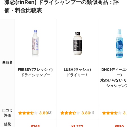
凛恋(rinRen) ドライシャンプーの類似商品：評
価・料金比較表
商品名
FRESSY(フレッシィ)
LUSH(ラッシュ)
DHC(ディー
ドライシャンプー
ドライミー！
ー)
水のいらない 
シュシャン
口コミ
3.80
(3)
3.80
(1)
3
評価
値段
¥365
¥1,273
¥880