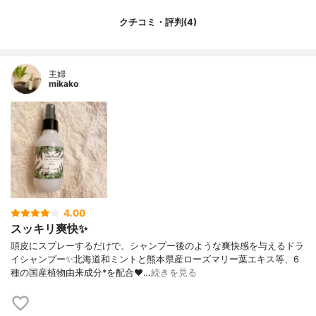
クチコミ・評判(4)
主婦
mikako
4.00
スッキリ爽快✨
頭皮にスプレーするだけで、シャンプー後のような爽快感を与えるドラ
イシャンプー✨北海道和ミントと熊本県産ローズマリー葉エキス等、6
種の国産植物由来成分*を配合❤️…
続きを見る