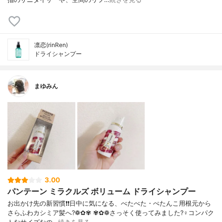
凛恋(rinRen)
ドライシャンプー
まゆみん
3.00
パンテーン ミラクルズ ボリューム ドライシャンプー
お出かけ先の新習慣❗️❗️日中に気になる、べたべた・ぺたんこ用根元から
さらふわカシミア髪へ?❁✿✾ ✾✿❁︎さっそく使ってみました?‍♀️コンパク