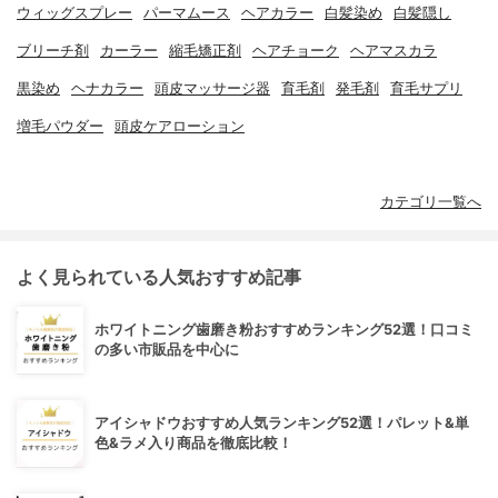
ウィッグスプレー
パーマムース
ヘアカラー
白髪染め
白髪隠し
ブリーチ剤
カーラー
縮毛矯正剤
ヘアチョーク
ヘアマスカラ
黒染め
ヘナカラー
頭皮マッサージ器
育毛剤
発毛剤
育毛サプリ
増毛パウダー
頭皮ケアローション
カテゴリ一覧へ
よく見られている人気おすすめ記事
ホワイトニング歯磨き粉おすすめランキング52選！口コミ
の多い市販品を中心に
アイシャドウおすすめ人気ランキング52選！パレット&単
色&ラメ入り商品を徹底比較！