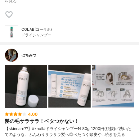
を見る
COLAB(コーラボ)
ドライシャンプー
はちみつ
4.00
髪の毛サラサラ！ベタつかない！
【skincare??】 #knoll #ドライシャンプーN 80g 1200円(税抜) ✅洗いた
てのような、ふんわりサラサラ髪へ ◎べたつく頭皮や…
続きを見る