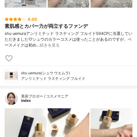
4.00
素肌感とカバー力が両立するファンデ
shu uemuraアンリミテッド ラスティング フルイド594CPに当選してい
ただきました♡シュウのカラーコスメは使ったことがあるのですが、ベ
ースメイクは初め…
続きを見る
shu uemura(シュウ ウエムラ)
アンリミテッド ラスティング フルイド
美容ブロガー / コスメマニア
index