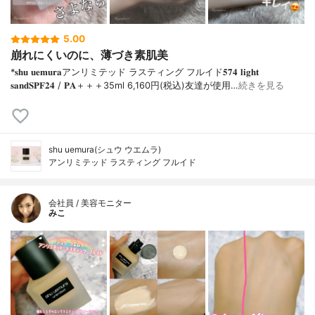
5.00
崩れにくいのに、薄づき素肌美
*𝐬𝐡𝐮 𝐮𝐞𝐦𝐮𝐫𝐚アンリミテッド ラスティング フルイド𝟓𝟕𝟒 𝐥𝐢𝐠𝐡𝐭
𝐬𝐚𝐧𝐝𝐒𝐏𝐅𝟐𝟒 / 𝐏𝐀＋＋＋⁡35ml 6,160円(税込)⁡友達が使用…
続きを見る
shu uemura(シュウ ウエムラ)
アンリミテッド ラスティング フルイド
会社員 / 美容モニター
みこ