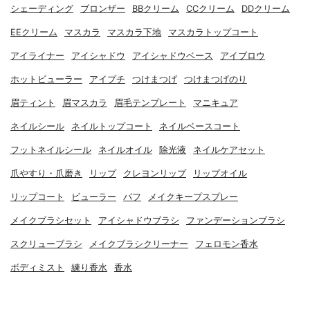
シェーディング
ブロンザー
BBクリーム
CCクリーム
DDクリーム
EEクリーム
マスカラ
マスカラ下地
マスカラトップコート
アイライナー
アイシャドウ
アイシャドウベース
アイブロウ
ホットビューラー
アイプチ
つけまつげ
つけまつげのり
眉ティント
眉マスカラ
眉毛テンプレート
マニキュア
ネイルシール
ネイルトップコート
ネイルベースコート
フットネイルシール
ネイルオイル
除光液
ネイルケアセット
爪やすり・爪磨き
リップ
クレヨンリップ
リップオイル
リップコート
ビューラー
パフ
メイクキープスプレー
メイクブラシセット
アイシャドウブラシ
ファンデーションブラシ
スクリューブラシ
メイクブラシクリーナー
フェロモン香水
ボディミスト
練り香水
香水