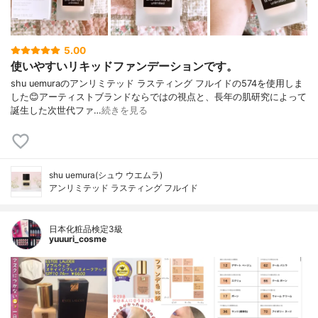
5.00
使いやすいリキッドファンデーションです。
shu uemuraのアンリミテッド ラスティング フルイドの574を使用しま
した😊アーティストブランドならではの視点と、長年の肌研究によって
誕生した次世代ファ…
続きを見る
shu uemura(シュウ ウエムラ)
アンリミテッド ラスティング フルイド
日本化粧品検定3級
yuuuri_cosme