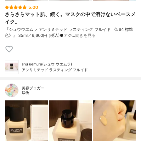
5.00
さらさらマット肌、続く。マスクの中で溶けないベースメ
イク。
『シュウウエムラ アンリミテッド ラスティング フルイド 《564 標準
色》』 35ml／6,600円 (税込)●アジ…
続きを見る
shu uemura(シュウ ウエムラ)
アンリミテッド ラスティング フルイド
美容ブロガー
ゆあ