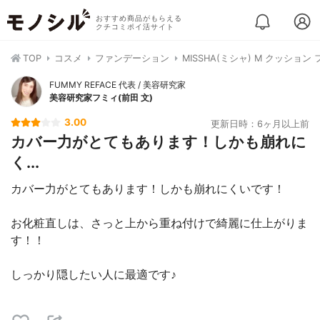
おすすめ商品がもらえる
クチコミポイ活サイト
TOP
コスメ
ファンデーション
MISSHA(ミシャ) M クッシ
FUMMY REFACE 代表 / 美容研究家
美容研究家フミィ(前田 文)
3.00
更新日時：6ヶ月以上前
カバー力がとてもあります！しかも崩れに
く...
カバー力がとてもあります！しかも崩れにくいです！
お化粧直しは、さっと上から重ね付けで綺麗に仕上がりま
す！！
しっかり隠したい人に最適です♪