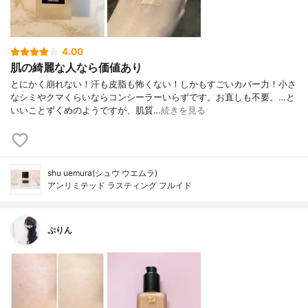
4.00
肌の綺麗な人なら価値あり
とにかく崩れない！汗も皮脂も怖くない！しかもすごいカバー力！小さ
なシミやクマくらいならコンシーラーいらずです。お直しも不要。…と
いいことずくめのようですが、肌質…
続きを見る
shu uemura(シュウ ウエムラ)
アンリミテッド ラスティング フルイド
ぷりん