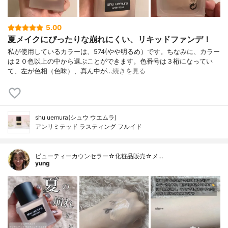
5.00
夏メイクにぴったりな崩れにくい、リキッドファンデ！
私が使用しているカラーは、574(やや明るめ）です。ちなみに、カラー
は２０色以上の中から選ぶことができます。色番号は３桁になってい
て、左が色相（色味）、真ん中が…
続きを見る
shu uemura(シュウ ウエムラ)
アンリミテッド ラスティング フルイド
ビューティーカウンセラー☆化粧品販売☆メ…
yung