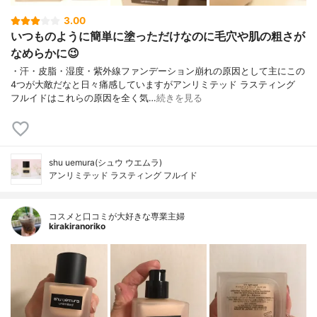
3.00
いつものように簡単に塗っただけなのに毛穴や肌の粗さが
なめらかに😉
・汗・皮脂・湿度・紫外線ファンデーション崩れの原因として主にこの
4つが大敵だなと日々痛感していますがアンリミテッド ラスティング
フルイドはこれらの原因を全く気…
続きを見る
shu uemura(シュウ ウエムラ)
アンリミテッド ラスティング フルイド
コスメと口コミが大好きな専業主婦
kirakiranoriko