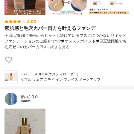
4.00
素肌感と毛穴カバー両方を叶えるファンデ
今回は1998年発売からヒットし続けているマスクにつかないリキッド
ファンデーションのご紹介です?❤︎オススメポイント❤︎☑︎至近距離でも
毛穴ゼロのカバー力☑︎ス…
続きを見る
ESTEE LAUDER(エスティローダー)
ダブル ウェア ステイ イン プレイス メークアップ
都内在住OL
mmm