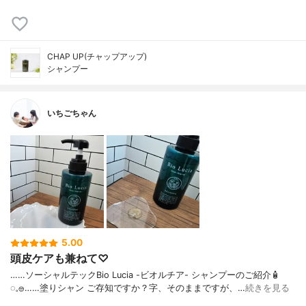
CHAP UP(チャップアップ)
シャンプー
いちごちゃん
5.00
頭皮ケアも兼ねて♡
……⁡⁡⁡ソーシャルテックBio Lucia -ビオルチア- シャンプー⁡のご紹介🧴‎
◌𓈒𓐍⁡……⁡⁡⁡⁡塗りシャン ご存知ですか？⁡⁡⁡⁡字、そのままですが、…
続きを見る