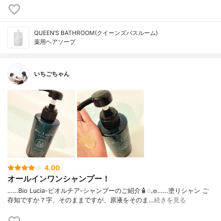
QUEEN’S BATHROOM(クイーンズバスルーム)
薬用ヘアソープ
いちごちゃん
4.00
オールインワンシャンプー！
……⁡Bio Lucia⁡⁡-ビオルチア-⁡⁡シャンプー⁡⁡のご紹介🧴‎◌𓈒𓐍⁡……⁡⁡⁡⁡塗りシャン ご
存知ですか？⁡⁡⁡⁡字、そのままですが、⁡原液をそのま…
続きを見る