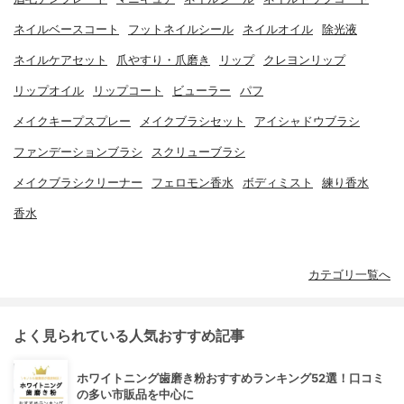
ネイルベースコート
フットネイルシール
ネイルオイル
除光液
ネイルケアセット
爪やすり・爪磨き
リップ
クレヨンリップ
リップオイル
リップコート
ビューラー
パフ
メイクキープスプレー
メイクブラシセット
アイシャドウブラシ
ファンデーションブラシ
スクリューブラシ
メイクブラシクリーナー
フェロモン香水
ボディミスト
練り香水
香水
カテゴリ一覧へ
よく見られている人気おすすめ記事
ホワイトニング歯磨き粉おすすめランキング52選！口コミ
の多い市販品を中心に