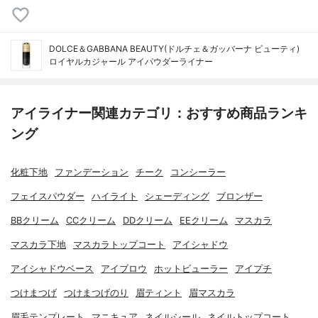
DOLCE＆GABBANA BEAUTY(ドルチェ＆ガッバーナ ビューティ)
ロイヤルカジャール アイパウダーライナー
アイライナー関連カテゴリ：おすすめ商品ランキ
ング
化粧下地
ファンデーション
チーク
コンシーラー
フェイスパウダー
ハイライト
シェーディング
ブロンザー
BBクリーム
CCクリーム
DDクリーム
EEクリーム
マスカラ
マスカラ下地
マスカラトップコート
アイシャドウ
アイシャドウベース
アイブロウ
ホットビューラー
アイプチ
つけまつげ
つけまつげのり
眉ティント
眉マスカラ
眉毛テンプレート
マニキュア
ネイルシール
ネイルトップコート