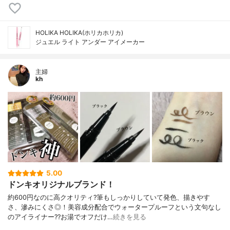
HOLIKA HOLIKA(ホリカホリカ)
ジュエル ライト アンダー アイメーカー
主婦
kh
5.00
ドンキオリジナルブランド！
約600円なのに高クオリティ?筆もしっかりしていて発色、描きやす
さ、滲みにくさ◎！美容成分配合でウォータープルーフという文句なし
のアイライナー??お湯でオフだけ…
続きを見る