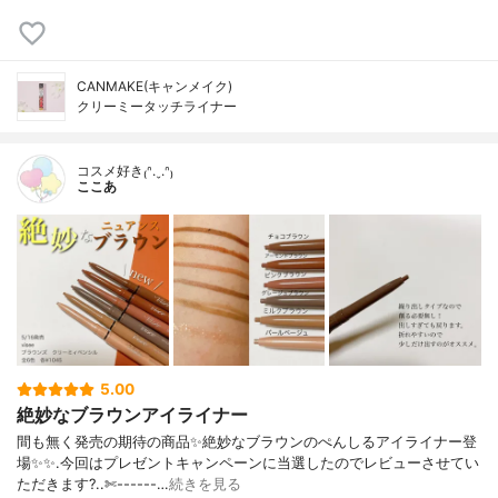
CANMAKE(キャンメイク)
クリーミータッチライナー
コスメ好き₍ᐢ.ˬ.ᐢ₎
ここあ
5.00
絶妙なブラウンアイライナー
間も無く発売の期待の商品✨絶妙なブラウンのぺんしるアイライナー登
場✨✨.今回はプレゼントキャンペーンに当選したのでレビューさせてい
ただきます?..✄------…
続きを見る