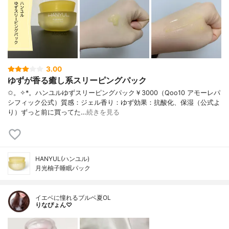
3.00
ゆずが香る癒し系スリーピングパック
✩。✧*。ハンユルゆずスリーピングパック￥3000（Qoo10 アモーレパ
シフィック公式）質感：ジェル香り：ゆず効果：抗酸化、保湿（公式よ
り）ずっと前に買ってた…
続きを見る
HANYUL(ハンユル)
月光柚子睡眠パック
イエベに憧れるブルベ夏OL
りなぴょん♡