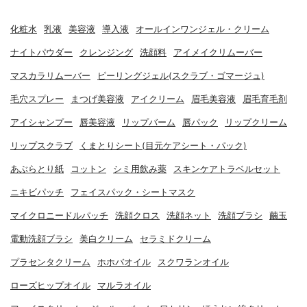
化粧水
乳液
美容液
導入液
オールインワンジェル・クリーム
ナイトパウダー
クレンジング
洗顔料
アイメイクリムーバー
マスカラリムーバー
ピーリングジェル(スクラブ・ゴマージュ)
毛穴スプレー
まつげ美容液
アイクリーム
眉毛美容液
眉毛育毛剤
アイシャンプー
唇美容液
リップバーム
唇パック
リップクリーム
リップスクラブ
くまとりシート(目元ケアシート・パック)
あぶらとり紙
コットン
シミ用飲み薬
スキンケアトラベルセット
ニキビパッチ
フェイスパック・シートマスク
マイクロニードルパッチ
洗顔クロス
洗顔ネット
洗顔ブラシ
繭玉
電動洗顔ブラシ
美白クリーム
セラミドクリーム
プラセンタクリーム
ホホバオイル
スクワランオイル
ローズヒップオイル
マルラオイル